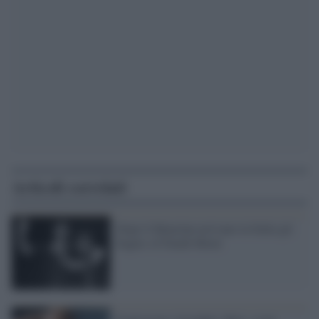
Articoli correlati
Dopo il Bataclan arrivano in Italia gli
Eagles of Death Metal