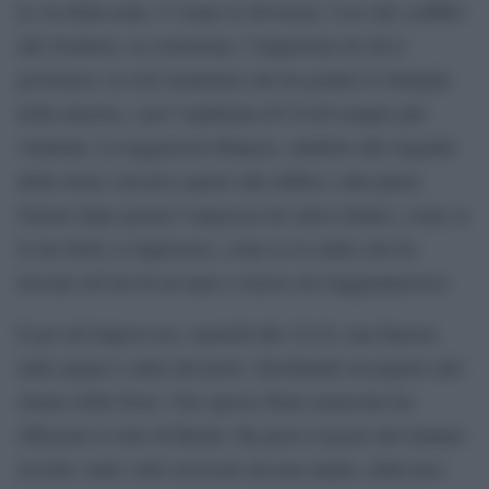
la via della notte. C’erano le divisioni, l’eco dei conflitti
alle frontiere, la corruzione, l’impotenza di chi ti
governava, la crisi monetaria che ha gettato le famiglie
nella miseria, e poi l’epidemia di Covid sempre più
virulenta. La leggerezza libanese, antidoto alle tragedie
della storia, lasciava spazio alla rabbia e alla paura.
Giorno dopo giorno l’angoscia mi saliva dentro, come se
le tue ferite si riaprissero, come se le radici che ho
lasciato all’età di un anno e mezzo mi riagguantassero.
E poi all’improvviso, martedì alle 18:10, una funesta
nube grigia è salita dal porto, falcidiando un popolo allo
stremo delle forze. Uno spesso fumo arancione ha
offuscato il cielo di Beirut. Ha preso il posto del lontano
ricordo, tante volte rievocato da mia madre, della luce