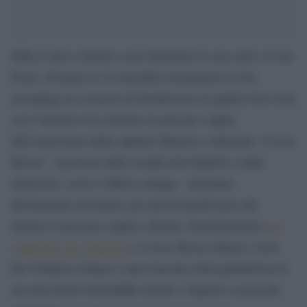
Mika è nato a Beirut e non dimentica la sua città e il suo
Paese. Pertanto il 19 settembre trasmetterà in live
streaming un concerto di beneficenza in quattro fusi orari
con l’obiettivo di sostenere le persone colpite
dall’esplosione della capitale libanese e intitolato “I Love
Beirut”. I proventi dalla vendita dei biglietti e dalle
donazioni, scrive l’ufficio stampa, “andranno
direttamente ad aiutare gli enti di beneficenza che
aiutano le persone colpite a Beirut. Parallelamente
una
campagna per donazioni
a Croce Rossa Libano e Save
the Children Libano è stata lanciata sulla piattaforma di
raccolta fondi GoFundMe mentre i biglietti si possono