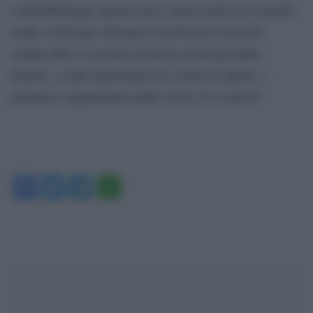
contraddistingue questa terra a metà strada tra il mondo
arabo e l’Europa. Domani ti risolleverai come hai
sempre fatto. La musica tornerà a risuonare dalle
finestre, i corpi danzeranno tra i tavoli all’aperto, i
profumi si spanderanno dalle cucine. E io sarò lì”.
Facebook
Twitter
Telegram
WhatsApp