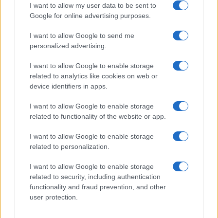
I want to allow my user data to be sent to
Google for online advertising purposes.
Syndication
Culture
I want to allow Google to send me
Salute
Globalist
personalized advertising.
Megachip
Globalscience
I want to allow Google to enable storage
related to analytics like cookies on web or
GiULia
Globalsport
device identifiers in apps.
Prima Pagina
I want to allow Google to enable storage
related to functionality of the website or app.
I want to allow Google to enable storage
Giornale dello
Facebook
related to personalization.
Spettacolo
Twitter
I want to allow Google to enable storage
Wondernet
related to security, including authentication
Cookie Policy
functionality and fraud prevention, and other
Giuliana Sgrena
user protection.
Preferenze Privacy