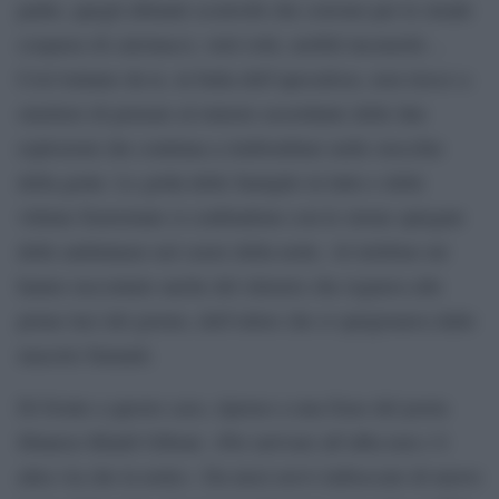
padre, quegli abitanti sconvolti che corrono per le strade
cosparse di calcinacci, vetri rotti, mobili inceneriti…
Così lontano da te, in balia dell’apocalisse, non riesco a
smettere di pensare al rumore assordante delle due
esplosioni che continua a rimbombare nelle orecchie
della gente. Le grida delle famiglie in lutto e delle
vittime frastornate si confondono con le sirene spiegate
delle ambulanze nel cuore della notte. Al telefono mi
hanno raccontato anche del silenzio che regnava alle
prime luci del giorno, dell’odore che si sprigionava dalle
macerie fumanti.
Di fronte a questo caos, ripenso a una frase del poeta
libanese Khalil Gibran: «Per arrivare all’alba non c’è
altra via che la notte». Da mesi avevi imboccato di nuovo