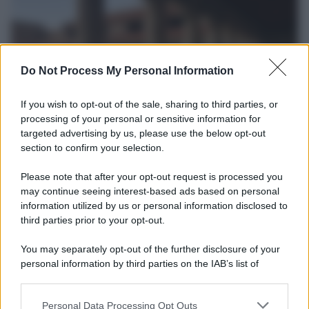
Do Not Process My Personal Information
If you wish to opt-out of the sale, sharing to third parties, or
processing of your personal or sensitive information for
targeted advertising by us, please use the below opt-out
section to confirm your selection.
La scoperta /
Oplontis, le vittime dell’eruzione del Vesuvio
furono più numerose del previsto
Please note that after your opt-out request is processed you
Uno studio bioarcheologico sui resti rinvenuti nella Villa B
may continue seeing interest-based ads based on personal
information utilized by us or personal information disclosed to
ricostruisce la dieta degli abitanti: cereali, legumi e prodotti
third parties prior to your opt-out.
agricoli erano alla base dell’alimentazione, mentre le risorse
marine avevano un ruolo marginale.
You may separately opt-out of the further disclosure of your
personal information by third parties on the IAB’s list of
Il medagliere /
Europei di nuoto: Pellecani guida una super
downstream participants.
Italia
Personal Data Processing Opt Outs
This information may also be disclosed by us to third parties