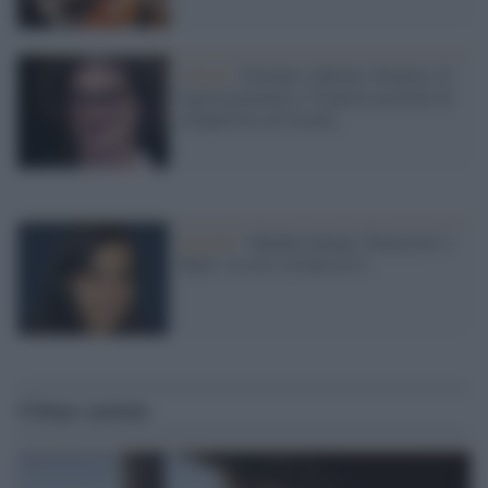
Libano /
Fermato a Beirut, Doueiry. Il
regista premiato a Venezia accusato di
complicità con Israele
Sguardi /
Ghadan naltaqi (Tomorrow’s
hope): la crisi siriana in tv
Ultime notizie