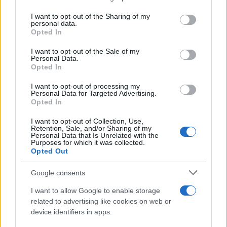
on the IAB’s List of Downstream Participants that may further
I want to opt-out of the Sharing of my
disclose it to other third parties.
personal data.
Il centenario /
A L'Aquila arriva la mostra "TITO, 100 anni
Opted In
Please note that this website/app uses one or more Google
attraverso la forma"
services and may gather and store information including but
I want to opt-out of the Sale of my
Personal Data.
not limited to your visit or usage behaviour. You may click to
Opted In
grant or deny consent to Google and its third-party tags to
use your data for below specified purposes in below Google
I want to opt-out of processing my
L'attesa /
Un estate di calcio: tra Mondiali e Serie A
consent section.
Personal Data for Targeted Advertising.
Opted In
I want to opt-out of Collection, Use,
Retention, Sale, and/or Sharing of my
Personal Data that Is Unrelated with the
Purposes for which it was collected.
Opted Out
Google consents
I want to allow Google to enable storage
related to advertising like cookies on web or
device identifiers in apps.