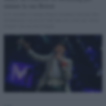
aiutare la sua Beirut
Il 19 settembre il cantante libanese-britannico terrà uno show
di beneficenza con raccolti fondi dopo aver scritto una “lettera
d’amore” alla sua città d’origine