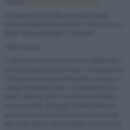
comprare
su Ticketmaster da oggi 24 agosto
All’indomani della terribile esplosione il cantante
britannico-libanese aveva scritto una “Lettera d’amore a
Beirut” aperta alla sua città. La riportiamo.
“Mia cara Beirut,
è mattina presto da questa parte del mar Mediterraneo, e
mi sento al tempo stesso così vicino e così lontano da te.
Così vicino a te, devastata dall’apocalisse, non riesco a
smettere di guardare attonito i visi martoriati dei miei
fratelli e delle mie sorelle. Nei loro occhi intravedo il
terrore, le lacrime. Mi vengono i brividi quando vedo
quel ferito riverso sul lunotto posteriore di una vecchia
auto, quella ragazza coperta di sangue tra le braccia del