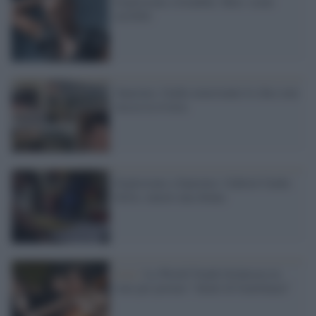
Esplosione a Istanbul, Skin: scene
terribili
Sanremo, Garko nonostante lo choc non
lascia la riviera
Esplosione a Sanremo: Gabriel Garko
ferito, muore una donna
Live /
La World Youth Orchestra in
tour per portare “ideali di fratellanza”