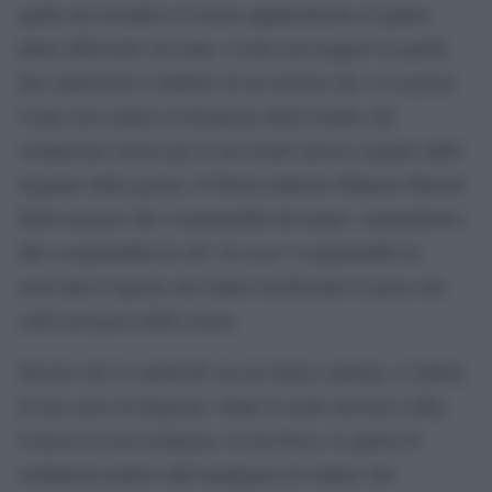
gialla che inondava il nostro appartamento al quarto
piano affacciato sul mare. Come non leggere in quelle
due esplosioni il simbolo di un sistema che va in pezzi.
Come non sentirci il frastuono delle bombe che
seminavano morte per le tue strade ancora segnate dalle
stigmate della guerra. Il Primo ministro libanese Hassan
Diab assicura che i responsabili dovranno «risponderne».
Ma i responsabili di chi? di cosa? I responsabili di
trent’anni d’agonia che hanno trasformato il paese dei
cedri nel paese delle ceneri.
Dicono che la catastrofe sia un tragico epilogo. L’ultima
di una serie di disgrazie. Dopo la notte arriverà l’alba.
Conosco la tua resilienza, la tua forza, lo spirito di
solidarietà nutrito dall’amalgama di culture che