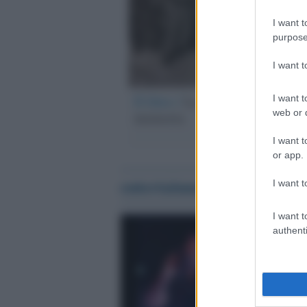
I want t
purpose
I want 
Il libro /
Le stragi nazi-fasciste
I want t
web or d
memoria
I want t
or app.
entertainment
I want t
I want t
authenti