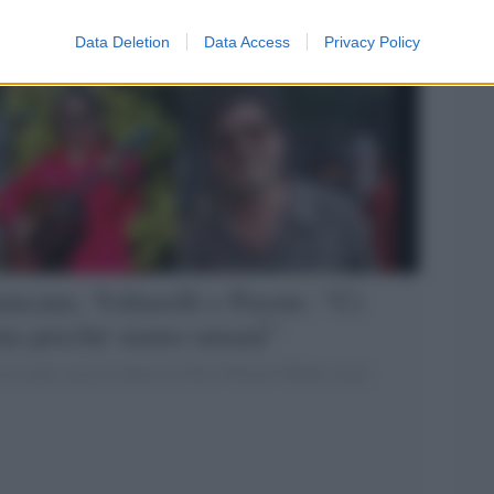
Data Deletion
Data Access
Privacy Policy
ncane, Voltarelli e Peyote: “Ci
tina perché siamo umani”
l secondo concerto ideato da Piero Pelù per Medici senza