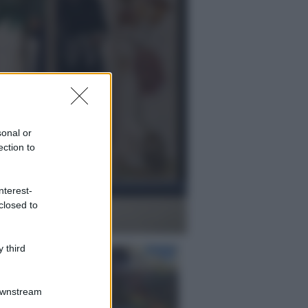
sonal or
ection to
nterest-
closed to
 third
Downstream