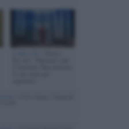
L'intervista /
Ottavia
Piccolo: “Matteotti capì
il fascismo. Raccontiamo
la sua storia per
ragionare”
ensione /
L’Africa chiama, l’Europa dei
al ascolta
ensione /
Con Stefano Massini il teatro