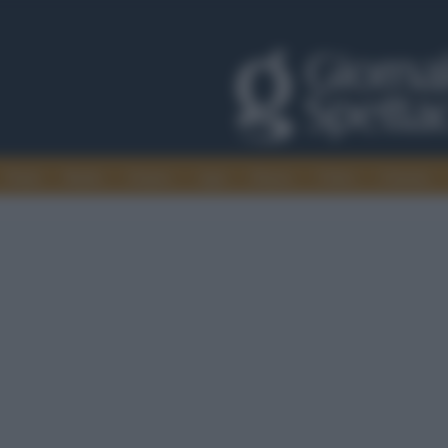
Trade
Radio
Games
Agis
Danza
Video
Cinema