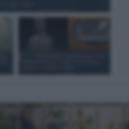
a è oro vero
ato
Arte /
Tra i Padiglioni della Biennale 2026:
cono
Ildegarda mistica, Chiara Camoni ibrida,
proteste e bambolotti queer