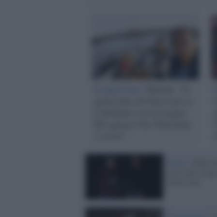
L'intervista /
Bundu: “Il
genocidio di Gaza non si
è fermato con la tregua.
Per questo Sos Palestina
2 serve”
Storia /
Dalle F
porta alla stra
storia vera
Il reportage /
L’