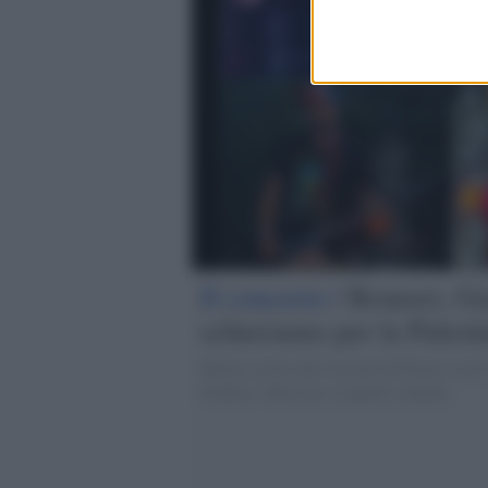
Il concerto /
Brunori, Gia
schieriamo per la Pales
Intensa serata alle Cascine di Firenze con i
frontiere. Interviste ai quattro cantanti