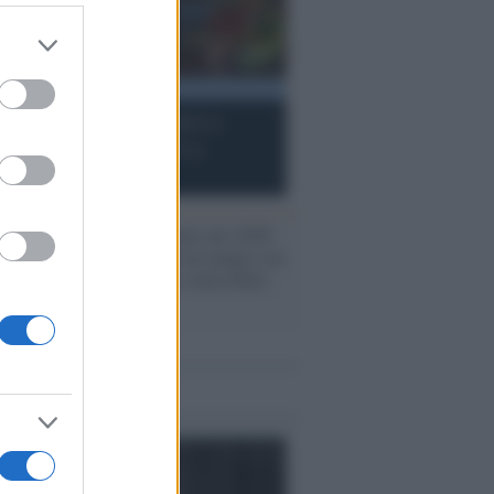
er and store
to grant or
ed purposes
 /
Migrazioni, collettivi e
tti: quanta Africa c’è a
zia e a Piacenza
Arte /
Una Biennale arte 2026
nata all’ombra di un mango con
artisti dal mondo senza Italia