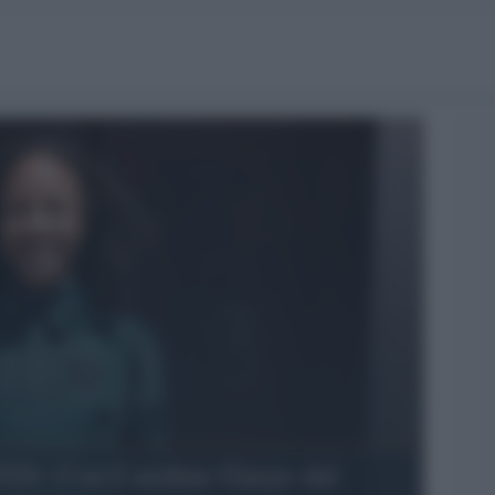
026. Con Caroline Gueye dal