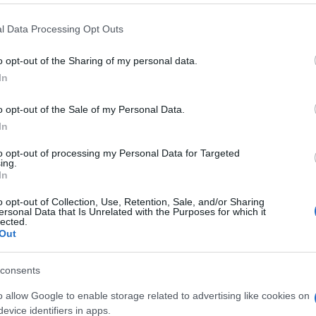
 that this website/app uses one or more Google services and may gath
l Data Processing Opt Outs
including but not limited to your visit or usage behaviour. You may click 
 to Google and its third-party tags to use your data for below specifi
o opt-out of the Sharing of my personal data.
ogle consent section.
Arte /
Da Gibellina a Firenze,
Arte
In
video-requiem di artisti per i
debu
migranti morti in mare
Vene
o opt-out of the Sale of my Personal Data.
In
to opt-out of processing my Personal Data for Targeted
ing.
In
o opt-out of Collection, Use, Retention, Sale, and/or Sharing
ersonal Data that Is Unrelated with the Purposes for which it
lected.
Out
consents
o allow Google to enable storage related to advertising like cookies on
evice identifiers in apps.