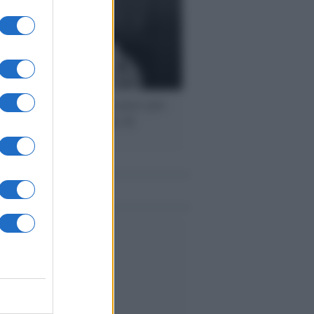
eratura /
Che cos'è la pace per
edente? La riflessione di
anuel Mounier