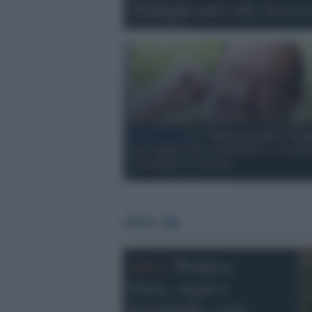
Senegal quel che luccic
Il dibattito /
L’ “eterno fascismo” evoc
da Umberto Eco è mai finito? Cosa di
Carofiglio e Cotroneo
close up
Arte /
Politica,
Gaza, sogni e
femminile: cosa