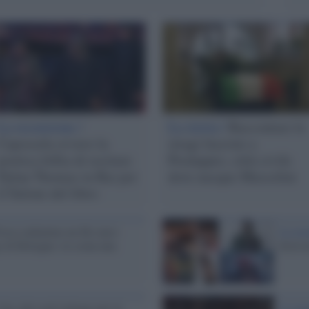
La recensione /
La storia /
Raccontare le
Capossela ovvero la
stragi fasciste a
poetica follia di recitare
Predappio, città civile
Dylan Thomas in Rai per
dove nacque Mussolini
il Salone del libro
osse ardeatine un filo nero
La rec
ge di Bologna: in scena una
festiv
Sos del rock italiano per la
La rec