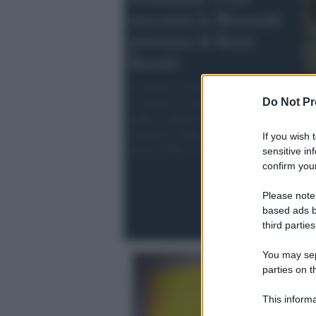
racconta la Biennale
postuma di Koyo
Kouoh
La mostra ai Giardini e all’Arsenale
a Venezia è vivace pur se segue
Do Not Pr
molto le ultime Biennali di Cecilia
Alemani e Pedrosa. Contestati i
If you wish 
premi affidati ai visitatori. Le foto
sensitive in
confirm your
Please note
based ads b
third parties
You may sepa
parties on t
This informa
Participants