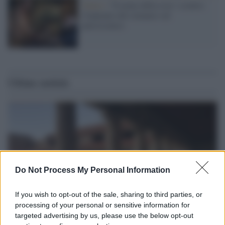
Teatro /
"Il nome della rosa" a teatro:
l'impianto del romanzo sul
palcoscenico
Ultime notizie
Do Not Process My Personal Information
If you wish to opt-out of the sale, sharing to third parties, or
processing of your personal or sensitive information for
targeted advertising by us, please use the below opt-out