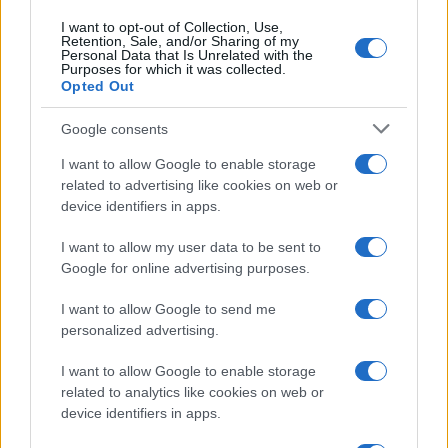
I want to opt-out of Collection, Use,
Retention, Sale, and/or Sharing of my
Personal Data that Is Unrelated with the
Purposes for which it was collected.
Opted Out
Google consents
I want to allow Google to enable storage
related to advertising like cookies on web or
device identifiers in apps.
I want to allow my user data to be sent to
Google for online advertising purposes.
Syndication
Culture
I want to allow Google to send me
Salute
Globalist
personalized advertising.
Megachip
Globalscience
I want to allow Google to enable storage
related to analytics like cookies on web or
GiULia
Globalsport
device identifiers in apps.
Prima Pagina