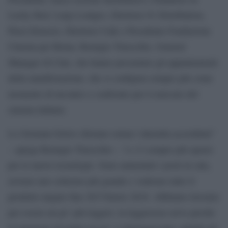
Lucky Red, Luigi Lonigro, Direttore 01 Distribution,
Piera Detassis, Direttore Ciak e Presidente Fondazione
Cinema per Roma, Remigio Truocchio, General
Manager di Ciné, che hanno presentato gli appuntamenti
della manifestazione, che si configura sempre più come
momento di incontro e confronto per il mercato del
cinema italiano.
Le Giornate Estive sfiorano ormai i duemila accreditati”
– spiega Remigio Truocchio – “e c’è sempre più spazio
per le nuove tecnologie. Sono aumentati i posti in sala,
avremo uno schermo più grande e vedremo tutto il
prodotto targato fine 2017/inizio 2018. Abbiamo lavorato
per essere un po’ più leggeri, la leggerezza serve perché
le maratone di trailer un po’ ci distruggevano, quindi già