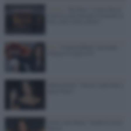
Cinema /
"The Place": il nuovo film di
Genovese pone domande esistenziali su
bene, male e libero arbitrio
Rai2 /
Virginia Raffaele: una bomba
d'allegria risveglia la Tv
Sabrina Ferilli: "Voto no, voglio bene a
questo Paese"
Ferilli contro Renzi: "Sembra lo zar di
Russia"