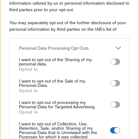
information utilized by us or personal information disclosed to
ricostruisce la dieta degli abitanti: cereali, legumi e prodotti
third parties prior to your opt-out.
agricoli erano alla base dell’alimentazione, mentre le risorse
marine avevano un ruolo marginale.
You may separately opt-out of the further disclosure of your
personal information by third parties on the IAB’s list of
Il medagliere /
Europei di nuoto: Pellecani guida una super
downstream participants.
Italia
Personal Data Processing Opt Outs
This information may also be disclosed by us to third parties
on the IAB’s List of Downstream Participants that may further
I want to opt-out of the Sharing of my
disclose it to other third parties.
personal data.
Il centenario /
A L'Aquila arriva la mostra "TITO, 100 anni
Opted In
Please note that this website/app uses one or more Google
attraverso la forma"
services and may gather and store information including but
I want to opt-out of the Sale of my
Personal Data.
not limited to your visit or usage behaviour. You may click to
Opted In
grant or deny consent to Google and its third-party tags to
use your data for below specified purposes in below Google
I want to opt-out of processing my
L'attesa /
Un estate di calcio: tra Mondiali e Serie A
consent section.
Personal Data for Targeted Advertising.
Opted In
I want to opt-out of Collection, Use,
Retention, Sale, and/or Sharing of my
Personal Data that Is Unrelated with the
Purposes for which it was collected.