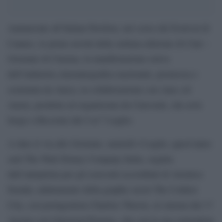
Annunciate all’Italian Pavilion, nel corso del Festival di
Cannes, le prime novità della settima edizione di Ciné –
Giornate di Cinema, la manifestazione estiva
dell’industria cinematografica nazionale, promossa e
sostenuta da Anica, in collaborazione con Anec ed
Anem, prodotta ed organizzata da Cineventi, che avrà
luogo a Riccione dal 4 al 7 Luglio.
A dare il via alle Giornate, martedì 4 Luglio, quest’anno
sarà The Walt Disney Company Italia, seguita
dall’anteprima per gli esercenti accreditati di Atomica
bionda, adattamento della graphic novel The Coldest
City, con protagonista Charlize Theron, al cinema dal 17
Agosto con Universal Pictures, che con la sua convention