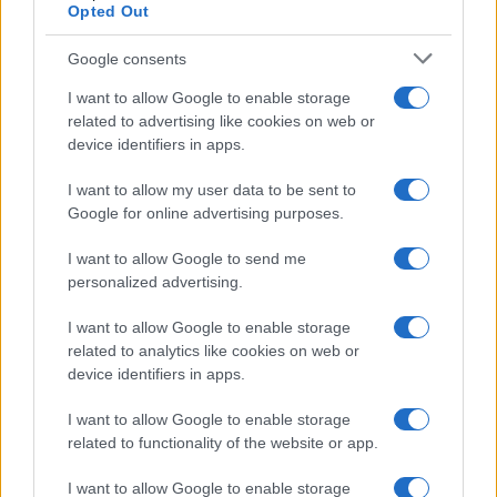
Opted Out
Google consents
I want to allow Google to enable storage
related to advertising like cookies on web or
device identifiers in apps.
I want to allow my user data to be sent to
Google for online advertising purposes.
Syndication
Culture
I want to allow Google to send me
Salute
Globalist
personalized advertising.
Megachip
Globalscience
I want to allow Google to enable storage
related to analytics like cookies on web or
GiULia
Globalsport
device identifiers in apps.
Prima Pagina
I want to allow Google to enable storage
related to functionality of the website or app.
I want to allow Google to enable storage
Giornale dello
Facebook