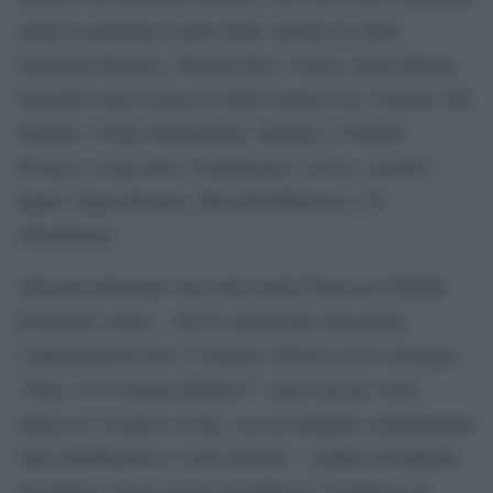
aprirà la giornata di mercoledì, seguita da Adler,
Notorious Pictures, Warner Bros, Videa e Koch Media.
Giovedì 6 sarà il turno di 20th Century Fox, Cinema, M2
Pictures, Vision Distribution, Medusa, I Wonder
Pictures, Lucky Red. Chiuderanno i lavori, venerdì 7
luglio, Eagle Pictures, Bim Distribuzione e 01
Distribution.
Alla presentazione sono intervenuti Francesco Rutelli,
Presidente Anica – che ha annunciato alla platea
l’appuntamento del 13 Giugno a Roma con il convegno
“Dove va il Cinema Italiano?”, tema che poi verrà
ripreso il 4 Luglio a Ciné, con un maggiore orientamento
sulla distribuzione e sull’esercizio – Andrea Occhipinti,
Presidente Anica sezione distributori e fondatore di