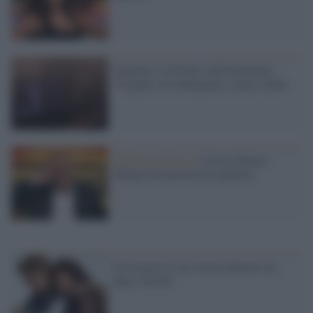
Sanremo, la Ferilli sull'imitazione:
Virginia sei intelligente, acuta e bella
Politica & Satira /
Crozza: Roma-
Milano bicamorrismo perfetto
In uscita Io e Lei storia d'amore tra
Buy e Ferilli