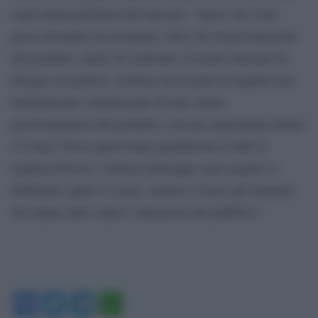
sugli attuali problemi del mercato: “Spero che Cinè
possa diventare un momento, oltre che di presentazione
del prodotto, anche di confronto. Il nostro mercato ha
bisogno di parlarsi, veniamo da un paio di stagioni non
brillantissime caratterizzate da uno strano
posizionamento del prodotto e da una stagionalità ridotta
a 9 mesi. Forse quest’estate guarderemo ai dati in
maniera diversa. I numeri purtroppo sono negativi e
dobbiamo capire le cause, mettere a fuoco gli elementi
che hanno fatto calare l’attenzione del pubblico”.
Facebook
Twitter
Telegram
WhatsApp