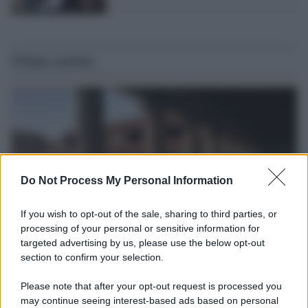
Ultime notizie
Do Not Process My Personal Information
If you wish to opt-out of the sale, sharing to third parties, or
processing of your personal or sensitive information for
targeted advertising by us, please use the below opt-out
section to confirm your selection.
La scoperta /
Oplontis, le vittime dell’eruzione del Vesuvio
furono più numerose del previsto
Please note that after your opt-out request is processed you
Uno studio bioarcheologico sui resti rinvenuti nella Villa B
may continue seeing interest-based ads based on personal