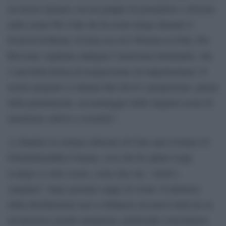
un lavoro iniziato con un gruppo di giornaliste e sfociato
nella serata We Ciak che ha avuto luogo durante il
Festival di Roma. Il tema era ed è Women in Film. Per
Riccione vogliamo indagare l’umorismo femminile, che
è una bella forma di trasgressione ed empowerment. Il
nostro progetto si chiama She Devil e proporremo, prima
della premiazione, un montaggio delle migliori scene di
umorismo cattivo e scorretto”.
A chiudere la settima edizione di Cinè sarà il listino 01
Distribution/Rai Cinema, cosa che ha spinto Luigi
Lonigro a voler essere, come dice lui, “snelli e
simpatici” dopo giornate zeppe di eventi. Il direttore
della distribuzione non si sbilancia sui nuovi titoli né su
un’ipotetica grande anteprima, preferendo concentrarsi