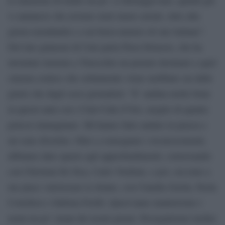
vi annuncio che avremo orari meno serrati, oltre alla
giusta mondanità e a un buon numero di star italiane”.
Del lato glamour di Ciné parla Piera Detassis, che ha
inventato insieme a Truocchio un premio destinato a quel
cinema comico che solitamente viene snobbato sia dalle
giurie che dagli sessi giornalisti: “E’ andata molto bene
in questi anni con i Cinè-Ciak d’Oro, meglio di quanto
potessi immaginare. Mi hanno fatto andare in piazza e
mi sono divertita. Oltre a consegnare i riconoscimenti,
abbiamo dato spazio agli approfondimenti, conversando
con Christian De Sica, Carlo Verdone, e poi, siccome a
me piace valorizzare le donne, con Claudia Gerini, Paola
Cortellesi e Sabrina Ferilli. Quest’anno manterremo i
nomi un po’ strani dei nostri premi. Proseguiremo inoltre