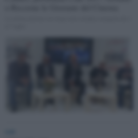
a Riccione le Giornate del Cinema
La settima edizione avrà luogo nella cittadina romagnola dal 4
al 7 luglio
GdS