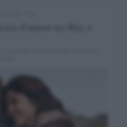
amore tra Buy e Ferilli
storia d'amore tra Buy e
a storia d'amore tra due donne adulte. Al cinema dal
Tognazzi.