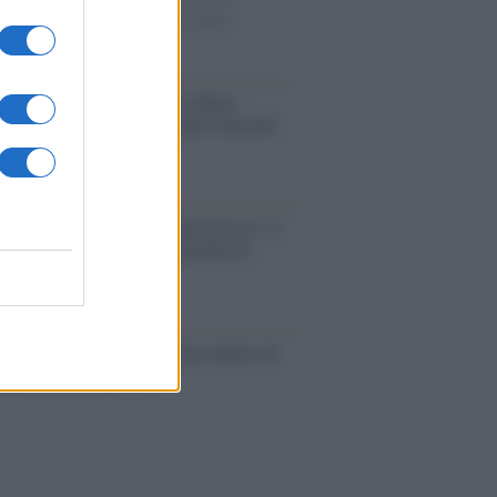
nuano a cercarlo e la bellezza delle
gne e dei gatti.
bum /
"Timeless", il nuovo album
mo di Prince racconta quattro decenni
eatività
augurazione /
Cuneo inaugura Esseci: il
 polo culturale nell’ex ospedale di
a Croce
ca /
Love Sensation, il primo duetto di
nna e Kylie Minogue