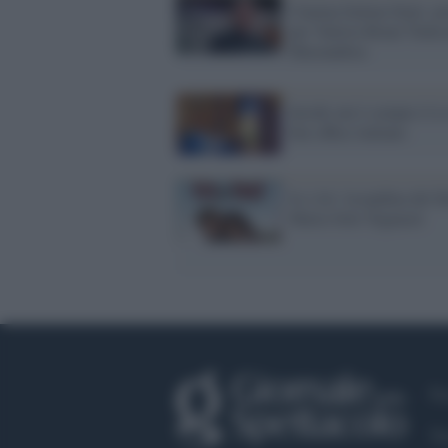
Cinema Italian Style: p
per Valeria Bruni Tedes
Mastandrea
Inside out è sempre il re
box office italiano
Io e lei: locandina del f
Maria Sole Tognazzi
Fa
Tw