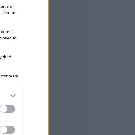
sonal or
ection to
nterest-
closed to
 third
Downstream
er and store
to grant or
ed purposes