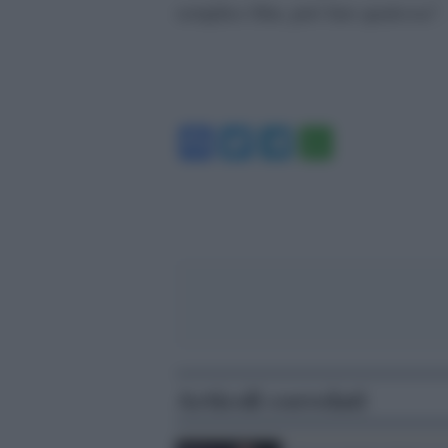
semplice film, può fare qualcosa”.
Facebook
Twitter
Telegram
WhatsA
Articoli correlati