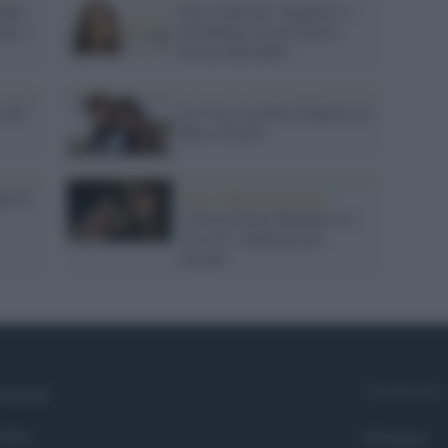
remi
Fice: Garrone, Tognazzi, e
chi e
De Matteo tra gli artisti
d'essai dell'anno
 del
Io e Lei, la storia d'amore tra
Buy e Ferilli
ilm di
Gay e chiesa cattolica /
L'Osservatore Romano: in
'Io e lei' conformismo
morale
Syndication
cebook
itter
Globalist