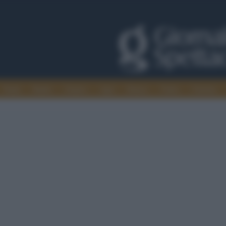
Trade
Radio
Games
Agis
Danza
Video
Cinema