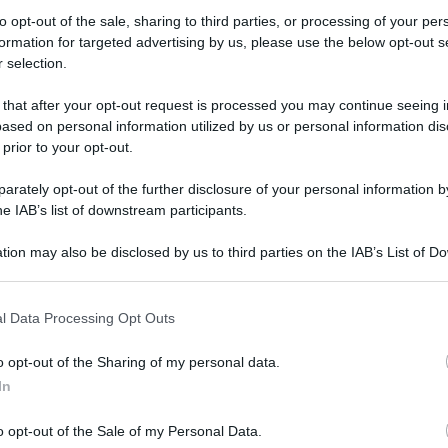
to opt-out of the sale, sharing to third parties, or processing of your per
formation for targeted advertising by us, please use the below opt-out s
 selection.
 that after your opt-out request is processed you may continue seeing i
ased on personal information utilized by us or personal information dis
 prior to your opt-out.
rately opt-out of the further disclosure of your personal information by
he IAB’s list of downstream participants.
tion may also be disclosed by us to third parties on the IAB’s List of 
 that may further disclose it to other third parties.
 that this website/app uses one or more Google services and may gath
l Data Processing Opt Outs
including but not limited to your visit or usage behaviour. You may click 
 to Google and its third-party tags to use your data for below specifi
o opt-out of the Sharing of my personal data.
ogle consent section.
In
o opt-out of the Sale of my Personal Data.