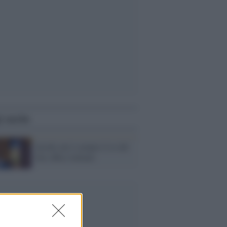
i anche
Inside out è sempre il re del
box office italiano