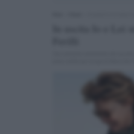
Home
>
Cinema
>
In uscita Io e Lei storia d’
In uscita Io e Lei 
Ferilli
Una commedia sentimentale che racconta l
primo ottobre per la regia di Maria Sole 