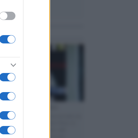
me notizie
cordo /
Le radici di Francesco
omenica di settembre con Guccini nella sua
a Pàvana, tra ricordi del premio Tenco, la
di disegni con Andrea Pazienza sulle
ie di carta, il rapporto con i fan che