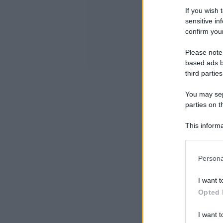
If you wish 
sensitive in
confirm your
Please note
based ads b
third parties
You may sepa
parties on t
This informa
Participants
Please note
Persona
information 
deny consent
I want t
in below Go
Opted 
I want t