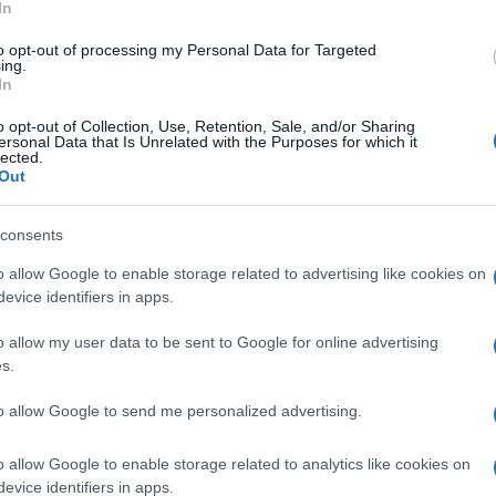
In
to opt-out of processing my Personal Data for Targeted
ing.
In
Ulti
 ottobre e racconta le vicende di Marina (Ferilli),
o opt-out of Collection, Use, Retention, Sale, and/or Sharing
ersonal Data that Is Unrelated with the Purposes for which it
Buy) che ha un ex marito, due figli, ed è alla
lected.
Out
ci infatti saranno una coppia lesbo nel nuovo
consents
o allow Google to enable storage related to advertising like cookies on
ato tanta fortuna”, dice Maria Sole, occhialoni da
evice identifiers in apps.
n piazzetta, una notte in Italia, a Porto San Paolo.
o allow my user data to be sent to Google for online advertising
e per Lucky Red si chiama semplicemente Io e lei.
s.
Il ri
già venuta a presentare in anteprima due anni fa
to allow Google to send me personalized advertising.
Una d
ta Buy che le fatto guadagnare tanti
casa 
gara 
o allow Google to enable storage related to analytics like cookies on
trice non è più solitaria viaggiatrice per scelta
tovagl
evice identifiers in apps.