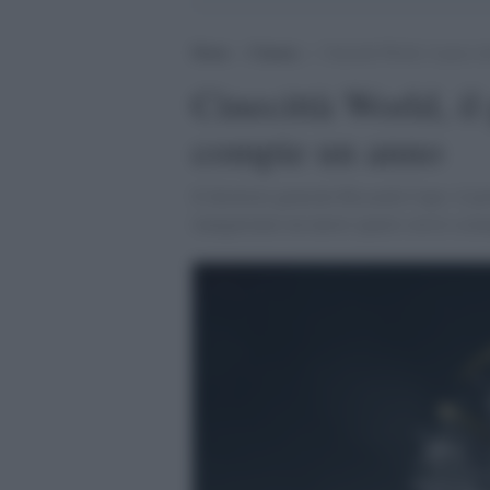
Home
>
Cinema
>
Cinecittà World, il parco
Cinecittà World, i
compie un anno
Il direttore generale Riccardo Capo: il 
inauguriamo un nuovo spazio con le sceno