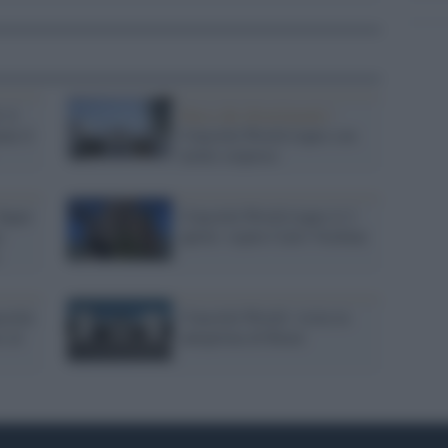
 il
Parco dei divertimenti /
ne il
Cinecittà World riapre con
molte sorprese
Super
Cinecittà World riapre il 2
:
aprile: ospite Carlo Verdone
città
Cinecittà World: visita in
i al
anteprima di Renzi