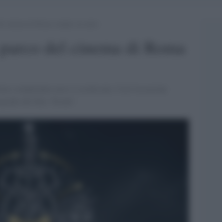
 del cinema di Roma compie un anno
l parco del cinema di Roma
primo compleanno non si scorda mai. Con l'occasione
grafie del film "Erode".