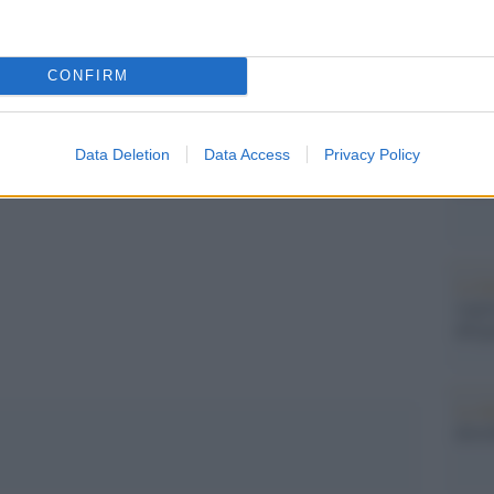
più s
ne cinematografica in uno schermo convesso. Poi
l'abbi
consu
 dove sono state girate le riprese del film che
abbin
CONFIRM
terà parte del parco l’anno prossimo”.E perché
tutti i
di usare il parco come set di altri film.
Data Deletion
Data Access
Privacy Policy
Il ca
Usa, 
pp
La b
vogli
dirig
La da
dovre