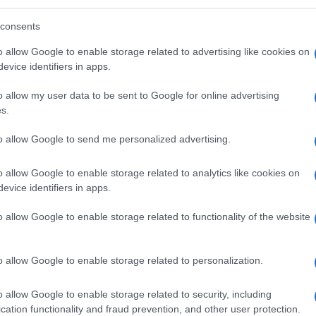
no, il direttore generale si dice molto
 delle scuole arrivano numeri in crescita, grazie
consents
ondo del cinema, dalla storia romana agli
o allow Google to enable storage related to advertising like cookies on
evice identifiers in apps.
i hanno più successo?”In questo periodo Caronte
Ulti
 acqua sono le più gettonate, poi ci sono i ragazzi
o allow my user data to be sent to Google for online advertising
s.
iche quindi ‘Altair’ con il 10 Inversion, che ce
orse di più i ragazzi a una nuova sfida
to allow Google to send me personalized advertising.
o allow Google to enable storage related to analytics like cookies on
evice identifiers in apps.
città World è che lo spettatore è immerso in una
guardare uno spettacolo, come negli altri parchi,
o allow Google to enable storage related to functionality of the website
, quasi in un set cinematografico. Avete in
Tend
o lavorando per presentare l’anno prossimo una
o allow Google to enable storage related to personalization.
onlin
artic
lying Theatre’ che è molto complessa, ce ne
o allow Google to enable storage related to security, including
Circa
Europa, è uno spettacolo: si sta seduti a teatro
cation functionality and fraud prevention, and other user protection.