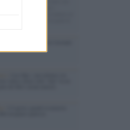
uccesso per i capi di seconda mano e per
gliamento sportivo. Ad attrarre i
matori è anche il gorpcore, la tendenza ad
are l'abbigliamento sportivo con quello di
 giorni.
so /
Trump ha quasi esaurito l'arsenale
ma il tycoon smentisce
anca /
Caso Mps: i pm milanesi ora
ono vederci chiaro sulle “chat” tra un
ente del Mef e alcuni ministri
ta /
L'8 agosto, quando la memoria
bbe insegnarci qualcosa