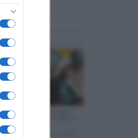
me notizie
enze /
Sale il numero degli acquisti
e in Europa e aumentano le vendite di
oli second hand
 il 20% riguarda l'abbigliamento. Sempre