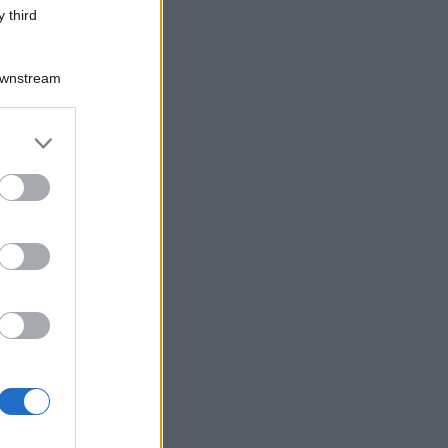
 third
Downstream
er and store
to grant or
ed purposes