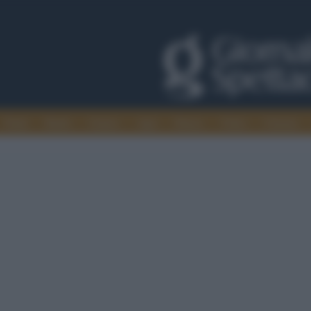
Trade
Radio
Games
Agis
Danza
Video
Cinema