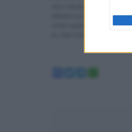
ma si vola proprio sulla proiezio
abbiamo il nostro set di ‘Ben Hur’,
uscirà a gennaio 2016 e che diven
no, dopo il kolossal non si esclude 
Facebook
Twitter
Telegram
WhatsA