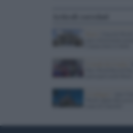
Articoli correlati
Roma /
Cinecittà World:
parco divertimenti propo
Cinema Sotto le Stelle
Il mondo dei Cosplay /
Hero World Record Day
parteciperà anche Roma
Il sondaggio /
Apre Cine
World. Quale film assoc
nome di Cinecittà?