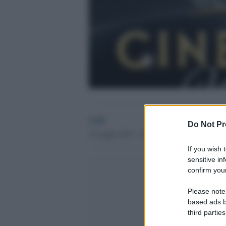
GdS
Do Not Pr
23 Luglio 2015 - 22.03
If you wish 
sensitive in
confirm your
Please note
based ads b
third parties