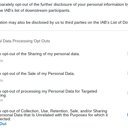
rately opt-out of the further disclosure of your personal information by
he IAB’s list of downstream participants.
tion may also be disclosed by us to third parties on the IAB’s List of 
 that may further disclose it to other third parties.
 that this website/app uses one or more Google services and may gath
l Data Processing Opt Outs
including but not limited to your visit or usage behaviour. You may click 
 fin dal mattino, decorazioni, trampolieri, musica,
 to Google and its third-party tags to use your data for below specifi
o opt-out of the Sharing of my personal data.
l direttore generale Riccardo Capo: “Il primo
ogle consent section.
In
arà una festa particolare e con l’occasione
 scenografie del film “Erode”, sarà il tempio di
o opt-out of the Sale of my Personal Data.
In
to opt-out of processing my Personal Data for Targeted
ing.
o serale per tutta la stagione estiva e avremo
In
azia Cucinotta, che farà uno special event del
o opt-out of Collection, Use, Retention, Sale, and/or Sharing
ma” e chiuderemo con i fuochi artificiali”.
ersonal Data that Is Unrelated with the Purposes for which it
lected.
Out