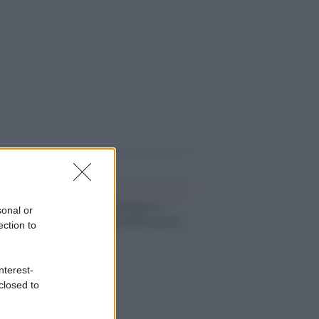
i anche
La mostra /
A Milano si
sonal or
aprono le porte della casa di
ection to
Dino Buzzati
nterest-
closed to