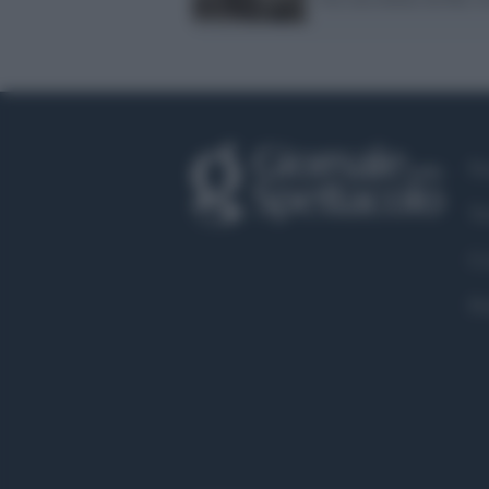
Fa
Tw
Co
Pr