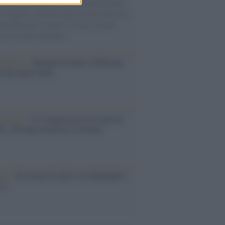
Villa B ricostruisce la dieta degli abitanti:
i, legumi e prodotti agricoli erano alla base
alimentazione, mentre le risorse marine
no un ruolo marginale.
dagliere /
Europei di nuoto: Pellecani
 una super Italia
ntenario /
A L'Aquila arriva la mostra
, 100 anni attraverso la forma"
esa /
Un estate di calcio: tra Mondiali e
e A