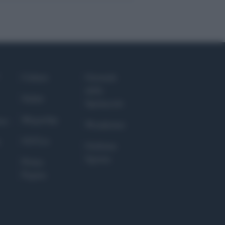
Culture
Giornale
dello
Salute
Spettacolo
Megachip
nce
Wondernet
GiULia
Giuliana
Sgrena
Prima
Pagina