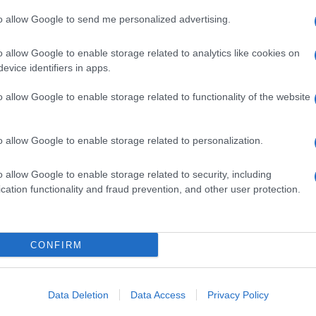
Foa.
to allow Google to send me personalized advertising.
per i Beni e le attività culturali e il turismo
o allow Google to enable storage related to analytics like cookies on
to le tv, pubbliche e private, a trasmettere
evice identifiers in apps.
Ulti
bili: “Con la decisione di mantenere il canale
o allow Google to enable storage related to functionality of the website
a pubblica radiotelevisiva italiana agisce in linea
 pubblico. Un atto dovuto, tanto più in una fase
o allow Google to enable storage related to personalization.
ome quella che stiamo vivendo”.
o allow Google to enable storage related to security, including
cation functionality and fraud prevention, and other user protection.
pp
CONFIRM
La sc
dell’
nume
Data Deletion
Data Access
Privacy Policy
Uno s