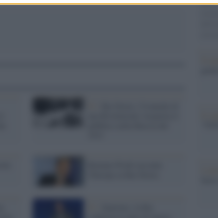
nella 
cereal
dell’
aveva
Il me
guida
Tv /
Rai Storia, 'Cronache di
Il ce
il
una Rivoluzione' trasporta il
"TITO
he
pubblico nella Russia del
1915
cola
Romano Prodi racconta
L'att
l'Europa su Rai Storia
Seri
ua
Tv /
Sanremo: la Rai
oria
conferma le date di marzo,