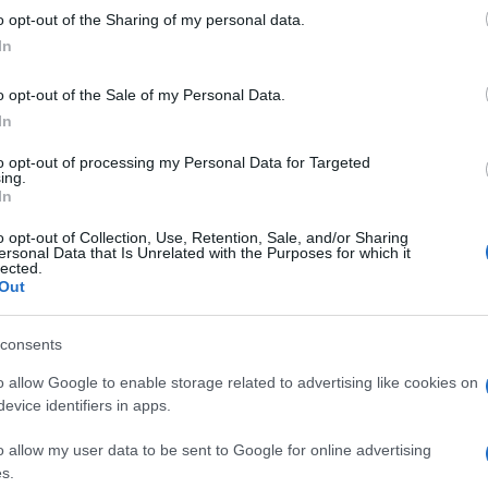
 to Google and its third-party tags to use your data for below specifi
o opt-out of the Sharing of my personal data.
ogle consent section.
In
o opt-out of the Sale of my Personal Data.
In
 Fabrizio Salini fa un sostanziale dietro front
to opt-out of processing my Personal Data for Targeted
ing.
a e Rai 5 e cancellare Rai Sport e assicura che
In
linguaggio deliberatamente un po’ involuto
o opt-out of Collection, Use, Retention, Sale, and/or Sharing
che “l’Amministratore delegato ha affermato che
ersonal Data that Is Unrelated with the Purposes for which it
lected.
corpamenti del canale Rai Storia e del canale Rai
Out
oni e scenari volti ad affrontare la situazione
consents
tà di chiudere né accorpare i suddetti canali e
o allow Google to enable storage related to advertising like cookies on
fforzare ulteriormente l’offerta culturale della
evice identifiers in apps.
difficile per il Paese”.
o allow my user data to be sent to Google for online advertising
onsiglio di amministrazione tenuto oggi a viale
s.