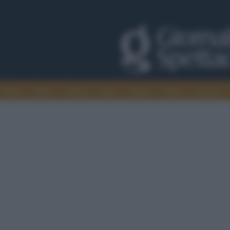
Trade
Radio
Games
Agis
Danza
Video
Cinema