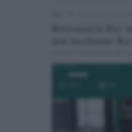
Home
>
TV
>
Retromarcia Rai: non accorpia
Retromarcia Rai: n
non tocchiamo Rai
Il consiglio di amministrazione salva i d