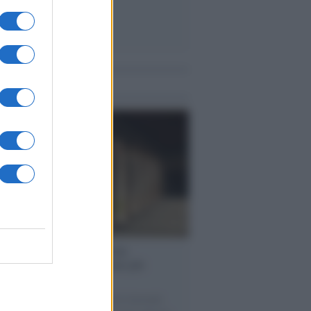
me notizie
operta /
Oplontis, le vittime
eruzione del Vesuvio furono più
rose del previsto
tudio bioarcheologico sui resti rinvenuti