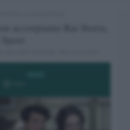
mo Rai Storia, non tocchiamo Rai Sport
on accorpiamo Rai Storia,
 Sport
ue canali e Rai5. Franceschini: “Bene, un atto dovuto”