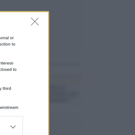
sonal or
ection to
nterest-
i anche
closed to
Tv /
Fiorello sbarca su
 third
RaiPlay e passa da Rai1 (poi
farà un salto a Sanremo)
Downstream
er and store
to grant or