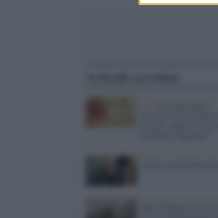
Articoli correlati
Tv /
La Fortuna degli
Etruschi, la storia oltre 
mistero: quanto di ciò c
crediamo è leggenda?
La Rai ricorda Ettore S
Maria Montessori: la s
vita raccontata da Rai st