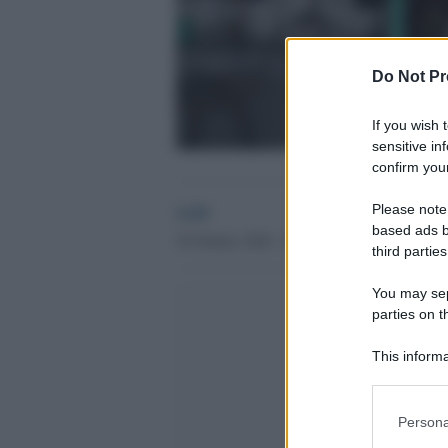
Do Not Pr
If you wish 
sensitive in
confirm your
GdS
Please note
based ads b
30 Ottobre 2020 - 20.48
third parties
You may sepa
parties on t
This informa
Participants
Please note
Persona
information 