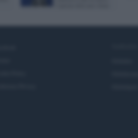
l’opzione della nave sfuma
Syndication
cebook
itter
Globalist
okie Policy
Globalscie
eferenze Privacy
Globalsport