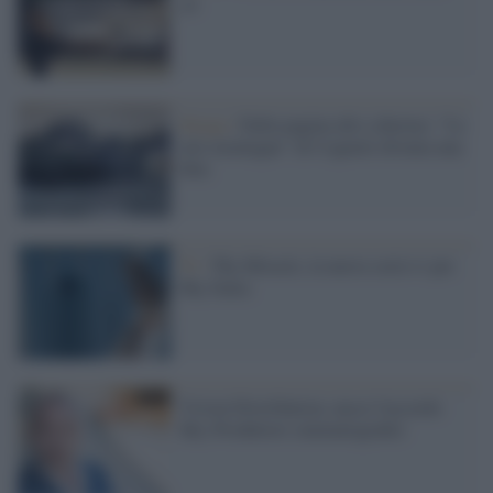
24
Strega /
Dalla pagina allo schermo: "Le
otto montagne" di Cognetti diventa una
film
Tv /
The Miracle, la nuova serie tv per
Sky Italia
Vision Distribution, nasce l'accordo
Sky-Produttori cinematografici