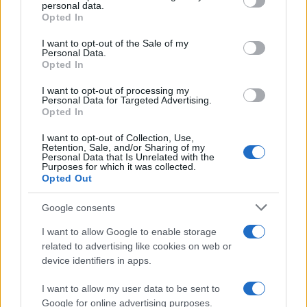
disclose it to other third parties.
personal data.
L'inaugurazione /
Cuneo inaugura Esseci: il nuovo polo
Opted In
Please note that this website/app uses one or more Google
culturale nell’ex ospedale di Santa Croce
services and may gather and store information including but
I want to opt-out of the Sale of my
Personal Data.
not limited to your visit or usage behaviour. You may click to
Opted In
grant or deny consent to Google and its third-party tags to
use your data for below specified purposes in below Google
I want to opt-out of processing my
Musica /
Love Sensation, il primo duetto di Madonna e Kylie
consent section.
Personal Data for Targeted Advertising.
Minogue
Opted In
I want to opt-out of Collection, Use,
Retention, Sale, and/or Sharing of my
Personal Data that Is Unrelated with the
Purposes for which it was collected.
Opted Out
Google consents
I want to allow Google to enable storage
related to advertising like cookies on web or
device identifiers in apps.
I want to allow my user data to be sent to
Google for online advertising purposes.