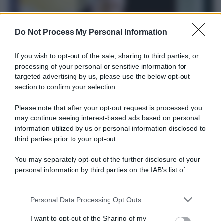
Do Not Process My Personal Information
If you wish to opt-out of the sale, sharing to third parties, or
processing of your personal or sensitive information for
targeted advertising by us, please use the below opt-out
section to confirm your selection.
Il ricordo /
Le radici di Francesco
Please note that after your opt-out request is processed you
Una domenica di settembre con Guccini nella sua casa a Pàvana,
may continue seeing interest-based ads based on personal
information utilized by us or personal information disclosed to
tra ricordi del premio Tenco, la gara di disegni con Andrea
third parties prior to your opt-out.
Pazienza sulle tovaglie di carta, il rapporto con i fan che
continuano a cercarlo e la bellezza delle montagne e dei gatti.
You may separately opt-out of the further disclosure of your
personal information by third parties on the IAB’s list of
L'album /
"Timeless", il nuovo album postumo di Prince
downstream participants.
racconta quattro decenni di creatività
Personal Data Processing Opt Outs
This information may also be disclosed by us to third parties
on the IAB’s List of Downstream Participants that may further
I want to opt-out of the Sharing of my