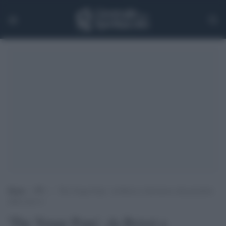
Home
>
TV
>
‘The Youge Pope’, da Brizzi a Salvatores alla première
della serie tv
'The Youge Pope', da Brizzi a