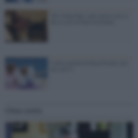
'The Young Pope': parte questa sera su
Sky la serie di Paolo Sorrentino
L'amica geniale di Elena Ferrante sarà
una serie tv
Ultime notizie