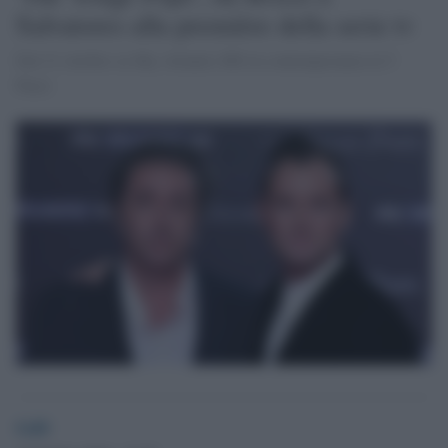
Salvatores alla première della serie tv
Dal 21 ottobre su Sky Atlantic HD in contemporanea in 5
Paesi
GdS