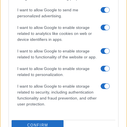
Syndication
Culture
I want to allow Google to send me
Salute
Globalist
personalized advertising.
Megachip
Globalscience
I want to allow Google to enable storage
related to analytics like cookies on web or
GiULia
Globalsport
device identifiers in apps.
Prima Pagina
I want to allow Google to enable storage
related to functionality of the website or app.
I want to allow Google to enable storage
Giornale dello
Facebook
related to personalization.
Spettacolo
Twitter
I want to allow Google to enable storage
Wondernet
related to security, including authentication
Cookie Policy
functionality and fraud prevention, and other
Giuliana Sgrena
user protection.
Preferenze Privacy
CONFIRM