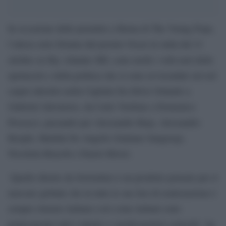
In occasione delle première a Roma di The Young Pope,
l’attesa serie firmata dal premio Oscar in onda dal 21
ottobre su Sky Atlantic HD, sono molti i volti noti dello
spettacolo e della politica che si sono avvicendati sul red
carpet allestito nella Capitale.Da Silvio Orlando a
Gabriele Salvatores, da Carlo Verdone a Domenico
Procacci, passando per Alessandro Roja, Alessandro
Borghi, Matilda De Angelis Giuliano Sangiorgi,
Nicoletta Braschi e Fausto Brizzi.
‘Quello diretto da Sorrentino è un prodotto pensato per il
mercato globale che in tutte le sue fasi di realizzazione è
sempre rimasto italiano così come italiani sono
praticamente tutti i talenti e i professionisti coinvolti’, ha