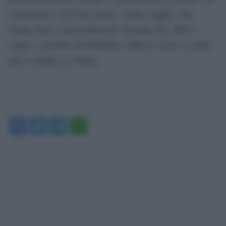
sottolineato l’ad di Sky Italia, Andrea Zappia. The
Young Pope è una produzione originale Sky, Hbo e
Canal +, prodotta da Wildside e Haut et Court, in onda
dal 21 ottobre in 5 Paesi.
Facebook
Twitter
Telegram
WhatsApp