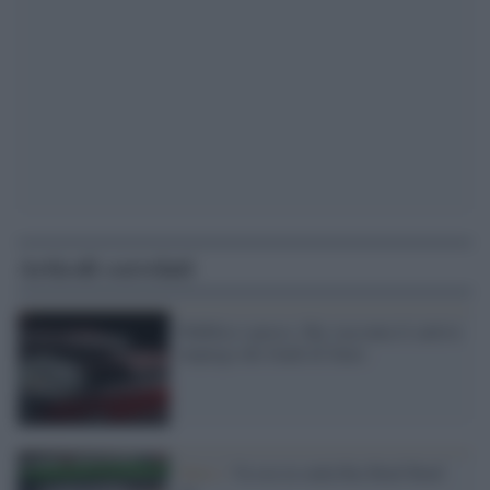
Articoli correlati
Pubblico spreco, Sky racconta il cattivo
impiego dei fondi di Stato
News /
Va ora in onda Rai Ronf Ronf