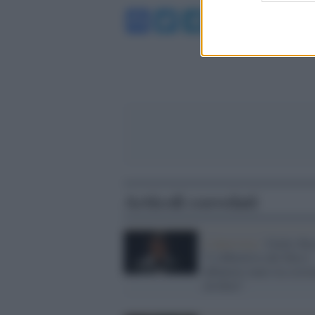
Facebook
Twitter
Telegram
WhatsA
Articoli correlati
L'intervista /
Giulio Bas
"L'obbiettivo del film è
abbattere muri tra cristi
ed ebrei"