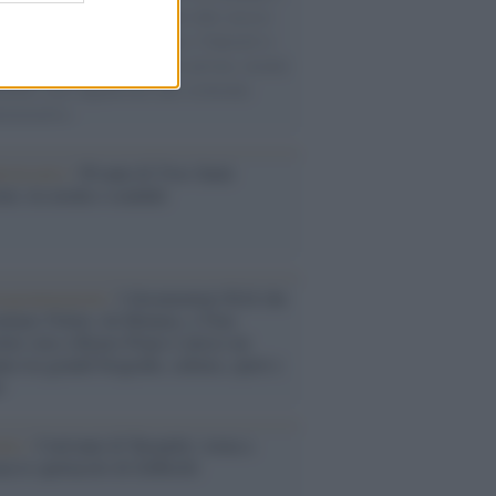
ne per un’amica, ha segnato oltre mezzo
 di musica e cultura italiana. I funerali si
eranno in forma strettamente privata, mentre
tembre sarà organizzata una cerimonia
emorativa.
iversario /
90 anni di Yves Saint
nt, tra moda e scandali
rogrammazioni /
I documentari RAI che
ntano l'Italia: da Mennea, a Tina
mi sino a Renzo Piano è atteso un
no tra grandi biografie, cultura, sport e
e
nto /
Cent'anni di Turandot: torna a
a lo spettacolo di Zeffirelli