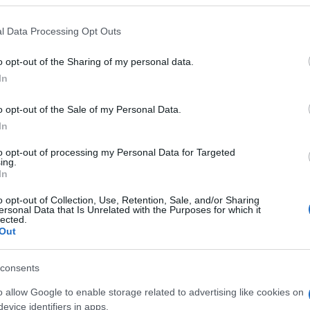
 that may further disclose it to other third parties.
 that this website/app uses one or more Google services and may gath
l Data Processing Opt Outs
including but not limited to your visit or usage behaviour. You may click 
 to Google and its third-party tags to use your data for below specifi
o opt-out of the Sharing of my personal data.
ogle consent section.
In
rranno il 21 luglio 2014 su Rai 1 alle 23.35 uno
izione del Taormina Film Fest, dove saranno
o opt-out of the Sale of my Personal Data.
d emozionanti della manifestazione. La kermesse
In
mento di spettatori del 30% e sia per la serata
to opt-out of processing my Personal Data for Targeted
ing.
” sia per la serata di premiazione, conclusa con
In
ta delle scimmie”, il Teatro antico di Taormina
o opt-out of Collection, Use, Retention, Sale, and/or Sharing
ersonal Data that Is Unrelated with the Purposes for which it
lected.
Out
era si susseguiranno gli ospiti che nel corso
consents
 a Taormina: Claudia Cardinale, Ben Stiller,
az Vega, Matt Dillon, Pamela Anderson, John
o allow Google to enable storage related to advertising like cookies on
evice identifiers in apps.