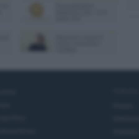
 vita
TaorminaFilmFest,
a
annunciate le date: 12-20
giugno 2015
remio
Masterclass: lezioni di
cinema con Garrone e
Archibugi
Syndication
cebook
itter
Globalist
okie Policy
Globalscie
eferenze Privacy
Globalsport