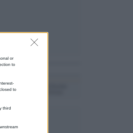
sonal or
ection to
i anche
nterest-
Il buddismo di Pasolini
closed to
secondo Abel Ferrara
 third
Downstream