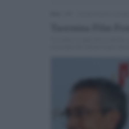
Home
>
TV
>
Taormina Film Fest: serata spec
Taormina Film Fest
Va in onda il 21 luglio 2014 lo speciale,
emozionanti dell’edizione di quest’anno d