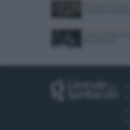
Torno indietro e cambio
in anteprima a Taormin
A Sabina Guzzanti il P
Mario Monicelli
Fa
Tw
Co
Pr