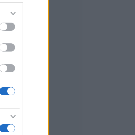
er and store
to grant or
ed purposes