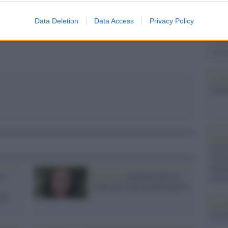
Canzo
pp
secolo
Data Deletion
Data Access
Privacy Policy
svolg
a set
comm
L'ann
Laure
Le p
racco
Ansel
autun
e:
Festival /
Jaqueline Bisset
crim
ospite del TaorminaFilmFest
ani
L'eve
Veron