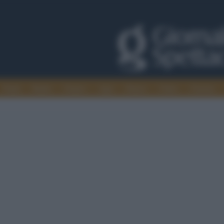
Trade
Radio
Games
Agis
Danza
Video
Cinema