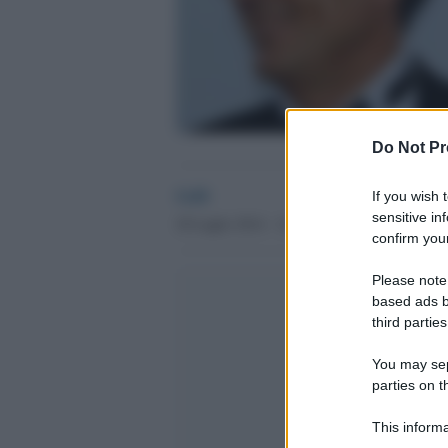
Do Not Pr
GdS
If you wish 
sensitive in
20 Luglio 2014 - 14.36
confirm your
Please note
based ads b
third parties
You may sepa
parties on t
This informa