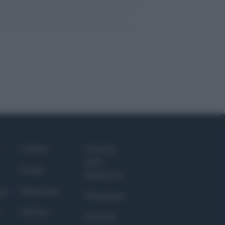
Culture
Giornale
dello
Salute
Spettacolo
Megachip
nce
Wondernet
GiULia
Giuliana