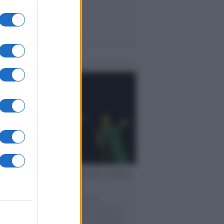
me notizie
tto /
Addio a Francesco Guccini, il poeta
 canzone d’autore italiana
spento nella sua Pavana circondato
ffetto della famiglia. Autore di capolavori
Auschwitz, La locomotiva, L’avvelenata e