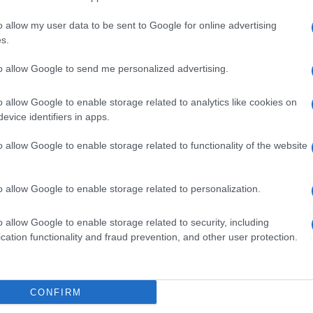
, Jim Gianopulos, Dean De Blois, Bonnie Arnold,
o allow my user data to be sent to Google for online advertising
Ferretti, Francesca Lo Schiavo, Roberto
s.
De Sica, Isabella Ferrari, Eligio Giardina,
to allow Google to send me personalized advertising.
Ulti
 Valeria Solarino, Ertharin Cousin, Franca
Fracci, Remo Girone, Roberto Nepote, Vittoria
o allow Google to enable storage related to analytics like cookies on
o Ferrente, Giovanni Piperno, James
evice identifiers in apps.
iana Capotondi, Raoul Bova, Margareth Madè,
o allow Google to enable storage related to functionality of the website
Flavio Parenti, Alessandro Genovesi, Ficarra e
ldini, Edoardo Ferrario, Maurizio Montesi,
o allow Google to enable storage related to personalization.
o allow Google to enable storage related to security, including
cation functionality and fraud prevention, and other user protection.
Il lu
della
Si è 
dall’a
CONFIRM
come 