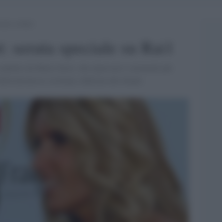
iale su Rai1
: serata speciale su Rai1
 condotto da Mario Sesti, che ripercorre i momenti più
ella kermesse siciliana, dedicata alle donne.