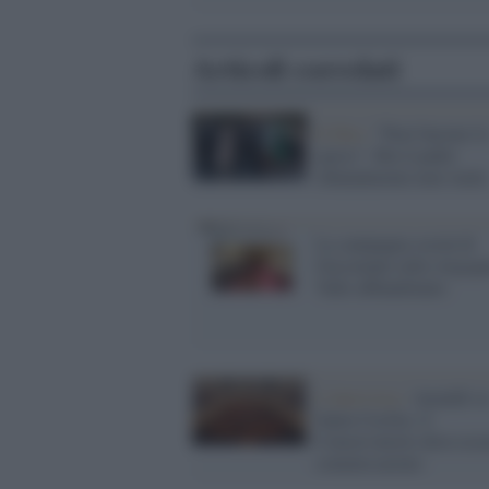
Articoli correlati
Il film /
"Puoi baciare l
sposo". Ma il padre
Abatantuomo non vuole
La campagna social di
Gassmann sulla vergogn
Valle abbandonato
L'intervista /
Anzaldi s
Santa Cecilia: il
Conservatorio deve esse
commissariato