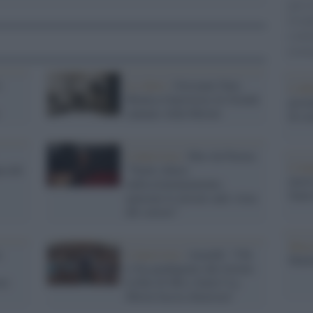
gara 
tovagl
conti
monta
o
Lo show /
Giovanni Nuti,
L'al
Monica Guerritore & friends
postu
cantano Alda Merini
di cr
L'intervista /
Meo da Parma:
L'in
a del
“Teatri chiusi
nuovo
indiscriminatamente,
Sant
ignorate le misure anti-virus
del settore”
Musi
u
L'intervista /
Anzaldi: "Chi
Mado
ci ha guadagnato dal ritorno
re
in Rai di Miss Italia? La
Miren faccia chiarezza"