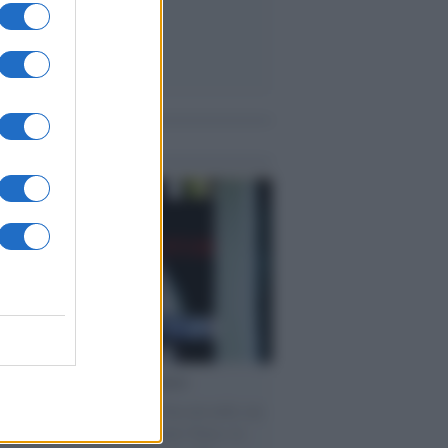
me notizie
cordo /
Le radici di Francesco
omenica di settembre con Guccini nella sua
a Pàvana, tra ricordi del premio Tenco, la