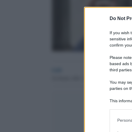
Do Not Pr
If you wish 
sensitive in
confirm your
Please note
based ads b
GdS
third parties
26 Ottobre 2020 - 09.21
You may sepa
parties on t
This informa
Participants
Please note
Persona
information 
deny consent