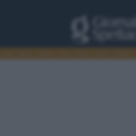
Trade
Radio
Games
Agis
Danza
Video
Cinema