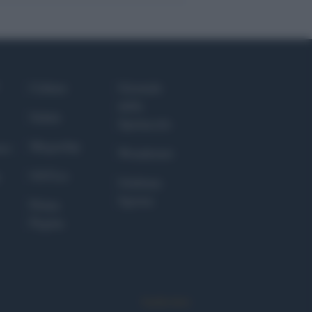
Culture
Giornale
dello
Salute
Spettacolo
Megachip
nce
Wondernet
GiULia
Giuliana
Sgrena
Prima
Pagina
Syndication