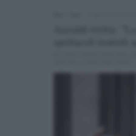
Home
>
Teatro
>
Anzaldi twitta: “La Rai deve 
Anzaldi twitta: "L
spettacoli teatrali 
Ha esortato il Ministro Franceschini a ri
quanto pare, si sarebbe sempre rifiutata