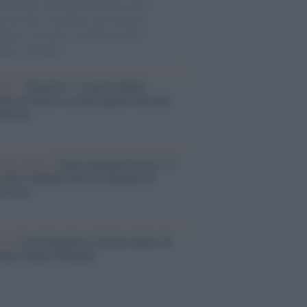
di disegni con Andrea Pazienza sulle
ie di carta, il rapporto con i fan che
nuano a cercarlo e la bellezza delle
gne e dei gatti.
bum /
"Timeless", il nuovo album
mo di Prince racconta quattro decenni
eatività
augurazione /
Cuneo inaugura Esseci: il
 polo culturale nell’ex ospedale di
a Croce
ca /
Love Sensation, il primo duetto di
nna e Kylie Minogue