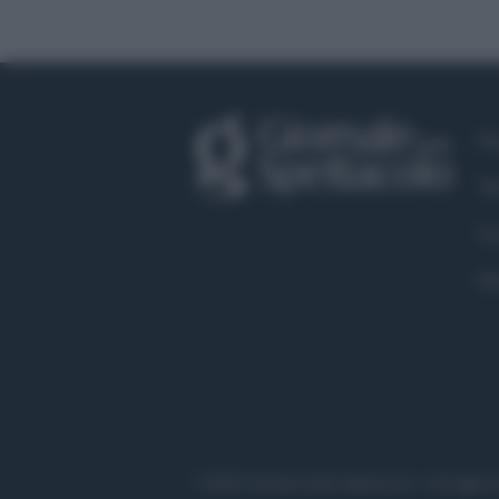
Fa
Tw
Co
Pr
©2020 Giornale dello Spettacolo • All right r