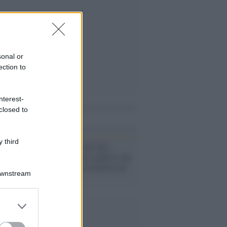
sonal or
ection to
nterest-
closed to
i anche
 third
Rai /
I trucchi del Tg2:
"Intervistato un 'esperto' che
in realtà è un sostenitore di
Downstream
Salvini"
er and store
to grant or
ed purposes