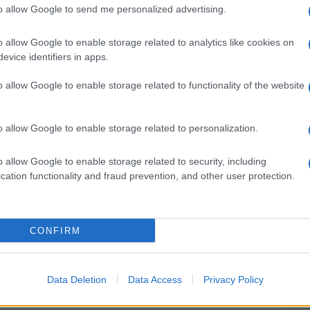
to allow Google to send me personalized advertising.
teatri raccolga l’appello di Monica Guerritore e
smettere spettacoli teatrali in orari accessbili e
o allow Google to enable storage related to analytics like cookies on
evice identifiers in apps.
ora si è rifiutata, contravvenendo quanto
o allow Google to enable storage related to functionality of the website
Ulti
o allow Google to enable storage related to personalization.
o allow Google to enable storage related to security, including
pp
cation functionality and fraud prevention, and other user protection.
CONFIRM
Il ri
Data Deletion
Data Access
Privacy Policy
Una d
casa 