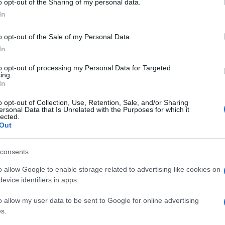
o opt-out of the Sharing of my personal data.
ogle consent section.
In
o opt-out of the Sale of my Personal Data.
In
to opt-out of processing my Personal Data for Targeted
ing.
 chiudere. È una scelta molto discussa in queste
In
 mostra il proprio disappunto in merito. Michele
o opt-out of Collection, Use, Retention, Sale, and/or Sharing
ersonal Data that Is Unrelated with the Purposes for which it
Commissione di Vigilanza Rai
segretario della
, è
lected.
Out
esortato il Ministro Franceschini a rispondere
Rai
e, secondo cui la
dovrebbe programmare la
consents
trali ad orari più accessibili e non prevederli
o allow Google to enable storage related to advertising like cookies on
Rai
no. Ma la
, a quanto pare, si sarebbe sempre
evice identifiers in apps.
o allow my user data to be sent to Google for online advertising
s.