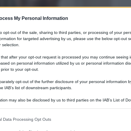
ocess My Personal Information
to opt-out of the sale, sharing to third parties, or processing of your per
formation for targeted advertising by us, please use the below opt-out s
 selection.
 that after your opt-out request is processed you may continue seeing i
ased on personal information utilized by us or personal information dis
Legg
 prior to your opt-out.
rately opt-out of the further disclosure of your personal information by
he IAB’s list of downstream participants.
tion may also be disclosed by us to third parties on the IAB’s List of 
 that may further disclose it to other third parties.
 that this website/app uses one or more Google services and may gath
l Data Processing Opt Outs
including but not limited to your visit or usage behaviour. You may click 
 to Google and its third-party tags to use your data for below specifi