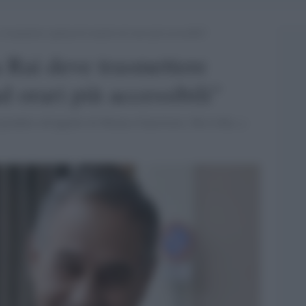
trasmettere spettacoli teatrali ad orari più accessibili”
a Rai deve trasmettere
ad orari più accessibili"
spondere all'appello di Monica Guerritore. Ma la Rai, a