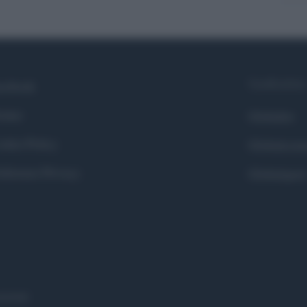
Syndication
cebook
itter
Globalist
okie Policy
Globalscie
eferenze Privacy
Globalsport
eserved.