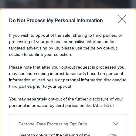
Do Not Process My Personal Information
If you wish to opt-out of the sale, sharing to third parties, or
processing of your personal or sensitive information for
targeted advertising by us, please use the below opt-out
section to confirm your selection.
La scoperta /
Oplontis, le vittime dell’eruzione del Vesuvio
furono più numerose del previsto
Please note that after your opt-out request is processed you
Uno studio bioarcheologico sui resti rinvenuti nella Villa B
may continue seeing interest-based ads based on personal
information utilized by us or personal information disclosed to
ricostruisce la dieta degli abitanti: cereali, legumi e prodotti
third parties prior to your opt-out.
agricoli erano alla base dell’alimentazione, mentre le risorse
marine avevano un ruolo marginale.
You may separately opt-out of the further disclosure of your
personal information by third parties on the IAB’s list of
Il medagliere /
Europei di nuoto: Pellecani guida una super
downstream participants.
Italia
Personal Data Processing Opt Outs
This information may also be disclosed by us to third parties
on the IAB’s List of Downstream Participants that may further
I want to opt-out of the Sharing of my