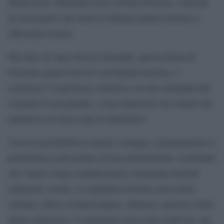
Monteverdi, Marianna Liosi ed Elisa Frasson, coinvolti
in un progetto che mette in dialogo pratica artistica e
riflessione teorica.
Ma tutto ciò apre diverse domande: questa forma di
fruizione genera davvero un’intimità artistica, o
sostituisce l’esperienza collettiva con una solitudine più
comoda? È una perdita, o una mutazione che chiede allo
spettatore un nuovo tipo di attenzione?
Avere la possibilità di seguire ovunque e gratuitamente le
performance può portare ad una disattenzione, rischiando
che l’opera venga semplicemente consumata anziché
realmente vissuta. Lo spettatore diventa osservatore
solitario, libero di interrompere, distrarsi, muoversi nello
spazio domestico. L’esperienza non è più condivisa, ma