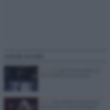
Articoli correlati
Danza /
Le Ogr di Torino ballano sui
temi scottanti dei nostri giorni
Roma /
Patti Smith fa cantare People
have the power al Teatro dell'Opera