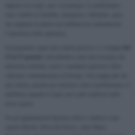
rapporto tra corpo, arte e tecnologia. Le performance
sono visibili su YouTube, Instagram e Substack, spazi
che ampliano la platea ma ridefiniscono radicalmente
l’esperienza dello spettatore.
dal
Il programma segue una scaletta precisa e si sviluppa
15 al 17 gennaio
, articolandosi come una rassegna che
attraversa estetiche, teorie e modalità espressive della
videoarte contemporanea in Europa. Una mappa più che
una vetrina, pensata per mostrare come la performance si
ridefinisca quando il corpo non è più condiviso nello
stesso spazio.
Tra gli appuntamenti figurano artisti e studiosi come
Agnete Morell, Silvia Del Dosso, Anna Maria