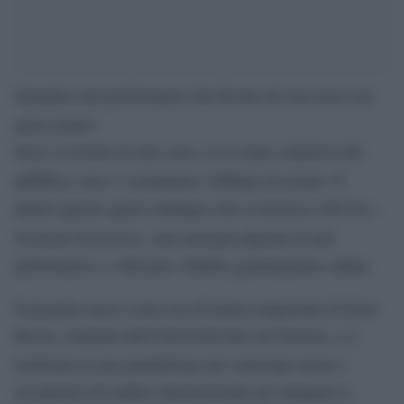
Guardare una performance dal divano di casa non è un
gesto neutro.
Non c’è il buio in sala, non c’è il corpo collettivo del
pubblico, non c’è nemmeno l’obbligo di restare. È
404 Not –
dentro questo spazio ambiguo che si inserisce
Founded Territories
, una rassegna digitale di arti
performative e videoarte, fruibile gratuitamente online.
Il progetto nasce come tesi di laurea magistrale di Enzo
Riccio, studente dell’Università Iuav di Venezia, e si
trasforma in una piattaforma che coinvolge artisti e
accademici di calibro internazionale per indagare il