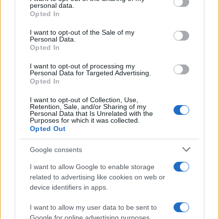
disclose it to other third parties.
personal data.
Il centenario /
A L'Aquila arriva la mostra "TITO, 100 anni
Opted In
Please note that this website/app uses one or more Google
attraverso la forma"
services and may gather and store information including but
I want to opt-out of the Sale of my
Personal Data.
not limited to your visit or usage behaviour. You may click to
Opted In
grant or deny consent to Google and its third-party tags to
use your data for below specified purposes in below Google
I want to opt-out of processing my
L'attesa /
Un estate di calcio: tra Mondiali e Serie A
consent section.
Personal Data for Targeted Advertising.
Opted In
I want to opt-out of Collection, Use,
Retention, Sale, and/or Sharing of my
Personal Data that Is Unrelated with the
Purposes for which it was collected.
Opted Out
Google consents
I want to allow Google to enable storage
related to advertising like cookies on web or
device identifiers in apps.
I want to allow my user data to be sent to
Google for online advertising purposes.