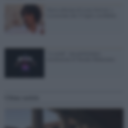
Nuova edizione di Locus festival: a
Locorotonto dal 15 luglio con Rubini
"La mode", una performance-
installazione di Tomoko Mukaiyama
Ultime notizie