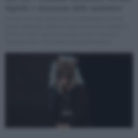
digitale e attenzione dello spettatore
Una nuova rassegna digitale porta la performance fuori dai
luoghi tradizionali e dentro lo spazio privato dello spettatore.
Gratuita e online, apre una domanda centrale: che tipo di
attenzione chiede l’arte quando non può più imporla?