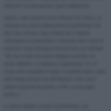
immersiva in modo privato, quasi confidenziale.
artibune
Eppure, come spiega lo stesso ideatore ad
, la
rassegna non trasla semplicemente la performance dal
palco allo schermo: nasce proprio per il digitale,
sfruttandone le potenzialità e costruendo nuovi spazi di
relazione. Come sottolinea nell’intervista con Artribute:
“Mi sono rivolto allo spazio digitale in un’ottica di
spazio abitabile. Lo abitiamo costantemente, no? Si
creano microcomunità ovunque, in qualche modo, anche
nelle frange più nascoste dell’internet. Certo con le
proprie negatività ma anche, a volte, con un segno
positivo”.
Lo spazio digitale accoglie la performance, ma