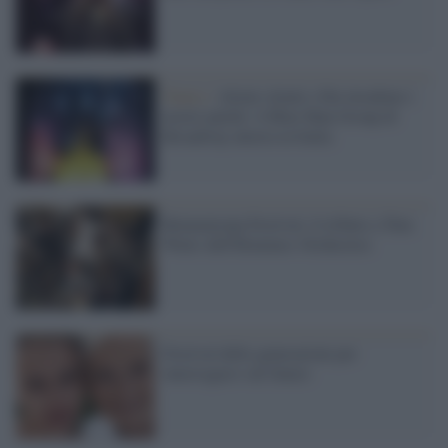
Teatro /
Alieni silenti e blu invadono i
nostri palchi: il Blue Man Group di
Broadway atterra in Italia
Romaeuropa Festival, il tributo a Tom
Waits dell'Hommes-Orchestres
Festival delle generazioni per
interrogarsi sul futuro