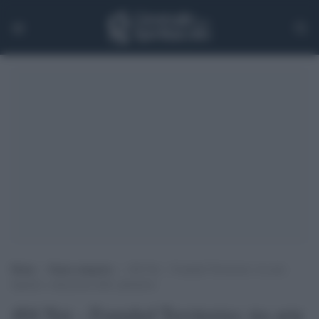
Home
>
Senza categoria
>
404 Not – Founded Territories: tra arte
digitale e attenzione dello spettatore
404 Not – Founded Territories: tra arte