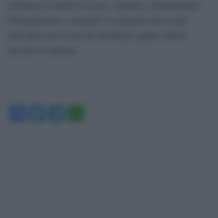
ridefinisce il modo di esserci. Intimità o disattenzione?
Partecipazione o consumo? La risposta non sta più
nell’opera, ma in noi che decidiamo quanto abitare
davvero lo schermo.
Facebook
Twitter
Telegram
WhatsApp