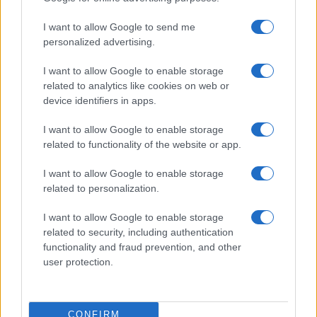
Syndication
Culture
I want to allow Google to send me
Salute
Globalist
personalized advertising.
Megachip
Globalscience
I want to allow Google to enable storage
related to analytics like cookies on web or
GiULia
Globalsport
device identifiers in apps.
Prima Pagina
I want to allow Google to enable storage
related to functionality of the website or app.
I want to allow Google to enable storage
Giornale dello
Facebook
related to personalization.
Spettacolo
Twitter
I want to allow Google to enable storage
Wondernet
related to security, including authentication
Cookie Policy
functionality and fraud prevention, and other
Giuliana Sgrena
user protection.
Preferenze Privacy
CONFIRM