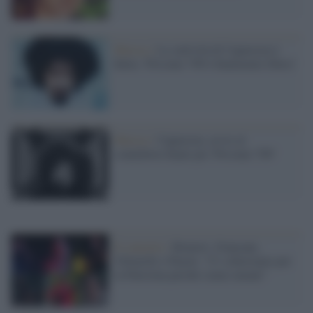
Musica /
La cattività di Caparezza è
finita: 'Prisoner 709 è finalmente libero'
Musica /
Caparezza, avvio al
countdown finale per 'Prisoner 709'
Il concerto /
Brunori, Giancane,
Voltarelli e Peyote: “Ci schieriamo per
la Palestina perché siamo umani”