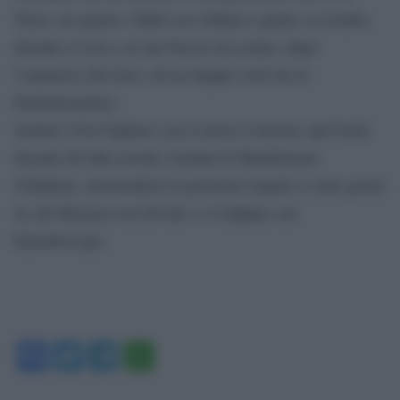
Terra, ora quarto. Ghali con Album è quinti, in risalita,
davanti a Coez e al suo Faccio un casino, dopo
l’annuncio del tour e di un doppio sold out al
Palalottomatica.
Settimi i Foo Fighters con il nuovo Concrete and Gold,
davanti all’altra novità: Gemini di Macklemore.
Chiudono, invertendosi le posizioni rispetto a sette giorni
fa, Ed Sheeran con Divide e i Coldplay con
Kaleidoscope.
Facebook
Twitter
Telegram
WhatsApp