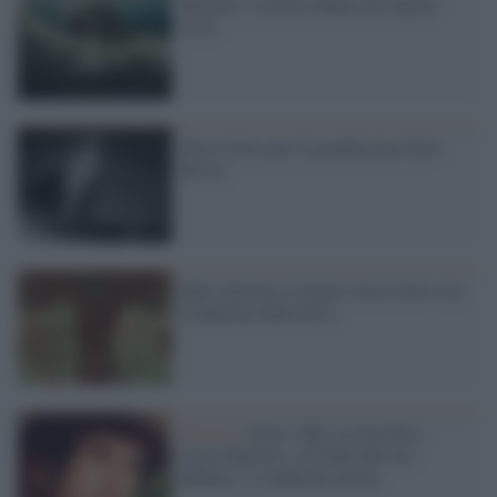
Beyoncé: il nuovo album nei digital
store
Disco d'oro per il grandissimo Ezio
Bosso
Fabi, Silvestri e Gazzè: disco d'oro con
Il padrone della festa
Musica /
Fimi- Gfk, la classifica:
Lucio Battisti, a 50 anni dal suo
debutto, si conferma eterno