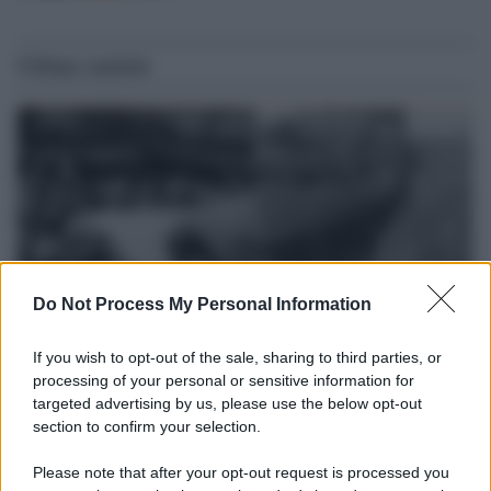
Ultime notizie
Do Not Process My Personal Information
If you wish to opt-out of the sale, sharing to third parties, or
processing of your personal or sensitive information for
La data /
L'8 agosto, quando la memoria dovrebbe insegnarci
targeted advertising by us, please use the below opt-out
qualcosa
section to confirm your selection.
Questo giorno del 1956 morirono 136 italiani nelle miniere di
carbone di Marcinelle. Lo stesso giorno del 1991 arrivarono con il
Please note that after your opt-out request is processed you