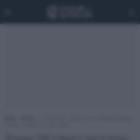
Home
>
Musica
>
‘Prisoner 709’ è libero e non lo ferma più nessuno:
è primo in classifica tra i più venduti
'Prisoner 709' è libero e non lo ferma