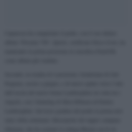
Caparezza ha conquistato il podio, con il suo ultimo
album ‘Prisoner 709’. Questi, certificato Disco d’oro, ha
mantenuto la prima posizione in classifica Fimi/Gfk
come album più venduto.
Secondo, in risalita di 4 posizioni, Gentleman di Guè
Pequeno, uscito a giugno, e di nuovo spinto verso l’alto
dall’uscita del nuovo brano Lamborghini (in vetta tra i
singoli), con i featuring di Sfera Ebbasta ed Elettra
Lamborghini. Sul terzo gradino del podio la prima new
entry della settimana: Mezzanotte del rapper campano
Ghemon, che ha scalzato il collega Rkomi con Io in