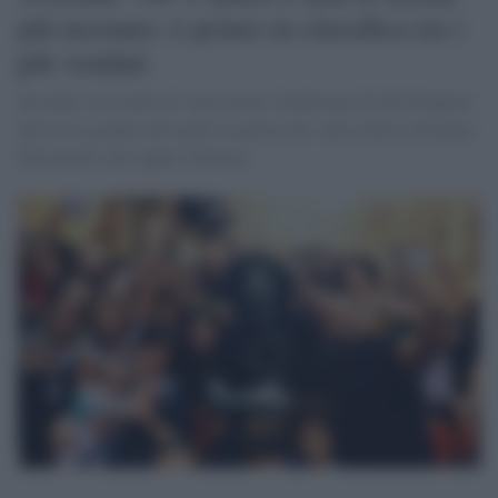
più nessuno: è primo in classifica tra i
più venduti
Secondo, in risalita di 4 posizioni, Gentleman di Guè Pequeno.
Sul terzo gradino del podio la prima new entry della settimana:
Mezzanotte del rapper Ghemon.