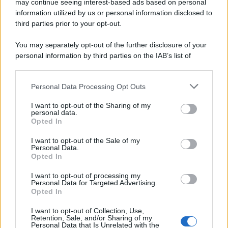
mercantile Vlora più di ventimila albanesi in cerca di una vita
may continue seeing interest-based ads based on personal
information utilized by us or personal information disclosed to
migliore che, pur tra paure e solidarietà, abbiamo accolto. Questa
third parties prior to your opt-out.
memoria sembra scolorire, lasciando spazio a una narrazione che
divide il mondo in un "noi" da proteggere e un "loro" da respingere.
You may separately opt-out of the further disclosure of your
personal information by third parties on the IAB’s list of
Il ricordo /
Le radici di Francesco
downstream participants.
Personal Data Processing Opt Outs
This information may also be disclosed by us to third parties
on the IAB’s List of Downstream Participants that may further
I want to opt-out of the Sharing of my
disclose it to other third parties.
personal data.
L'album /
"Timeless", il nuovo album postumo di Prince
Opted In
Please note that this website/app uses one or more Google
racconta quattro decenni di creatività
services and may gather and store information including but
I want to opt-out of the Sale of my
Personal Data.
not limited to your visit or usage behaviour. You may click to
Opted In
grant or deny consent to Google and its third-party tags to
use your data for below specified purposes in below Google
I want to opt-out of processing my
L'inaugurazione /
Cuneo inaugura Esseci: il nuovo polo
consent section.
Personal Data for Targeted Advertising.
culturale nell’ex ospedale di Santa Croce
Opted In
I want to opt-out of Collection, Use,
Retention, Sale, and/or Sharing of my
Personal Data that Is Unrelated with the