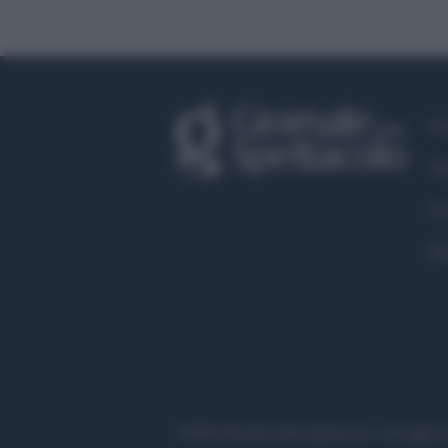
Fa
Tw
Co
Pr
©2020 Giornale dello Spettacolo • All right r