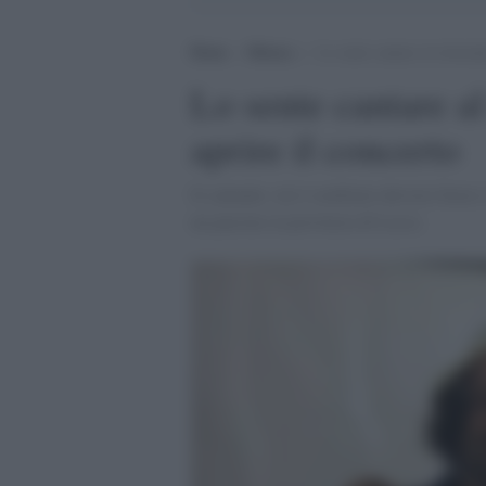
Home
>
Musica
>
Lo sente cantare al ristoran
Lo sente cantare al
aprire il concerto
Il cantante: mi è sembrato davvero bravo e
un paesino in provincia di Lecce.