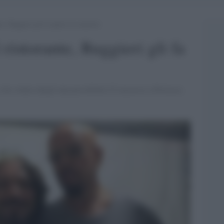
te, Ruggieri gli fa aprire il concerto
 ristorante, Ruggieri gli fa
 ho voluto dargli una possibilità. È successo a Presicce,