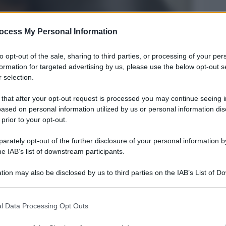
ocess My Personal Information
to opt-out of the sale, sharing to third parties, or processing of your per
formation for targeted advertising by us, please use the below opt-out s
 selection.
 that after your opt-out request is processed you may continue seeing i
ased on personal information utilized by us or personal information dis
Legg
 prior to your opt-out.
rately opt-out of the further disclosure of your personal information by
he IAB’s list of downstream participants.
tion may also be disclosed by us to third parties on the IAB’s List of 
 that may further disclose it to other third parties.
 that this website/app uses one or more Google services and may gath
l Data Processing Opt Outs
including but not limited to your visit or usage behaviour. You may click 
 to Google and its third-party tags to use your data for below specifi