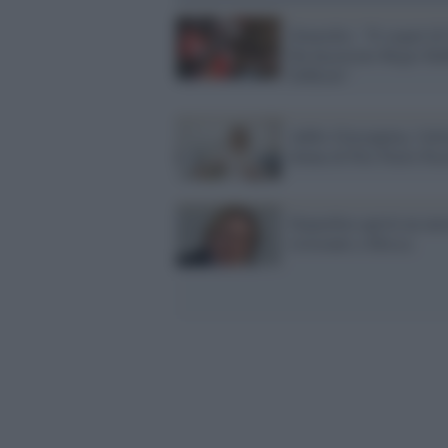
Zemeckis: "Il sequel di
Ha Incastrato Roger Ra
Difficile"
Addio Giuseppina, l'ult
donna di Pier Paolo Pas
Depardieu aprirà un nu
ristorante a Mosca