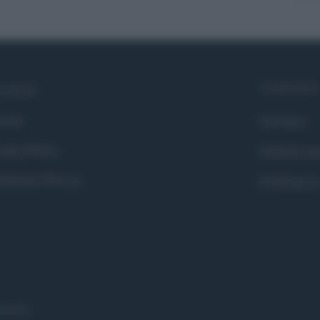
Syndication
cebook
itter
Globalist
okie Policy
Globalscie
eferenze Privacy
Globalsport
eserved.