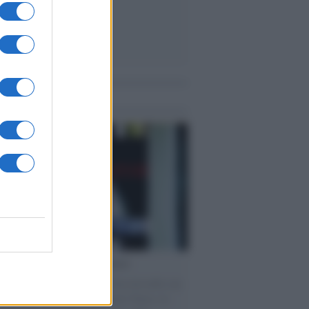
me notizie
cordo /
Le radici di Francesco
omenica di settembre con Guccini nella sua
a Pàvana, tra ricordi del premio Tenco, la