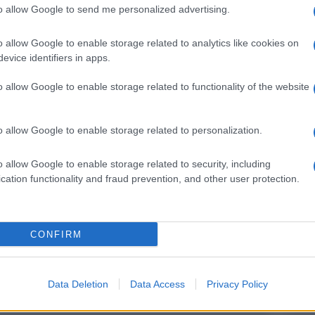
 che stavo per andare a fare. La sua gioia – ha
to allow Google to send me personalized advertising.
o allow Google to enable storage related to analytics like cookies on
evice identifiers in apps.
o allow Google to enable storage related to functionality of the website
Ulti
pp
o allow Google to enable storage related to personalization.
o allow Google to enable storage related to security, including
cation functionality and fraud prevention, and other user protection.
CONFIRM
Il ri
Data Deletion
Data Access
Privacy Policy
Una d
casa 