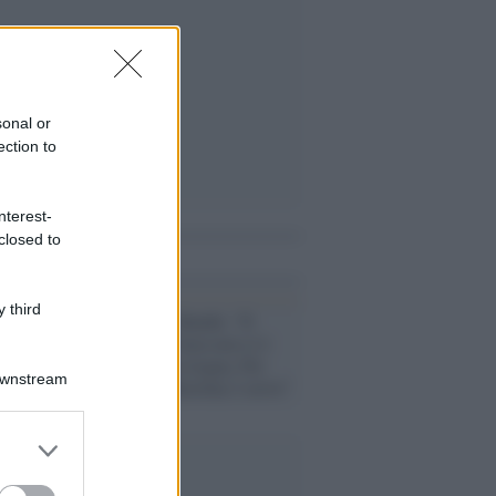
sonal or
ection to
nterest-
closed to
i anche
 third
L'intervista /
Bundu: “Il
genocidio di Gaza non si è
fermato con la tregua. Per
Downstream
questo Sos Palestina 2 serve”
er and store
to grant or
ed purposes