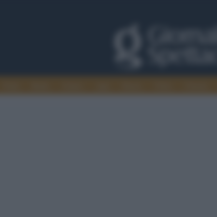
Trade
Radio
Games
Agis
Danza
Video
Cinema