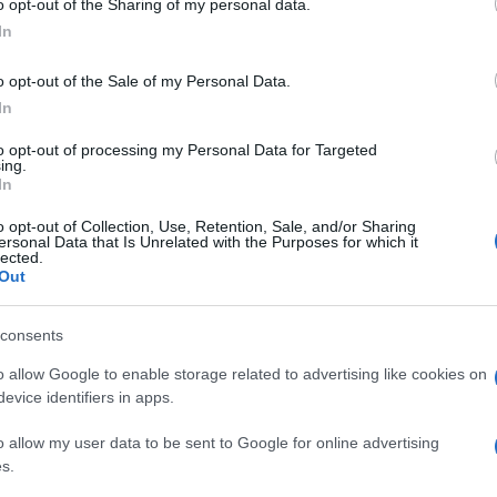
o opt-out of the Sharing of my personal data.
ogle consent section.
In
o opt-out of the Sale of my Personal Data.
In
to opt-out of processing my Personal Data for Targeted
ing.
o Ruggeri è atteso per la manifestazione ‘I
In
a, ma prima si ferma a cena. E incrocia un
o opt-out of Collection, Use, Retention, Sale, and/or Sharing
ersonal Data that Is Unrelated with the Purposes for which it
rio come i talent scout di una volta. Enrico
lected.
Out
il concerto in Puglia. Il cantautore ha ascoltato
tre cantava tra i tavoli di un ristorante a
consents
o dalla voce del giovane musicista lo ha invitato
o allow Google to enable storage related to advertising like cookies on
evice identifiers in apps.
rto e ho sentito un ragazzo che cantava con la
o allow my user data to be sent to Google for online advertising
spiegato Ruggeri – mi e’ sembrato molto bravo e
s.