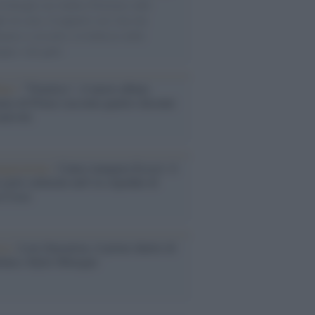
di disegni con Andrea Pazienza sulle
ie di carta, il rapporto con i fan che
nuano a cercarlo e la bellezza delle
gne e dei gatti.
bum /
"Timeless", il nuovo album
mo di Prince racconta quattro decenni
eatività
augurazione /
Cuneo inaugura Esseci: il
 polo culturale nell’ex ospedale di
a Croce
ca /
Love Sensation, il primo duetto di
nna e Kylie Minogue