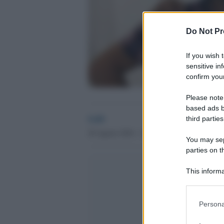
Do Not Pr
If you wish 
sensitive in
confirm your
Please note
based ads b
GdS
third parties
20 Agosto 2016 - 18.54
You may sepa
parties on t
This informa
Participants
Please note
Persona
information 
deny consent