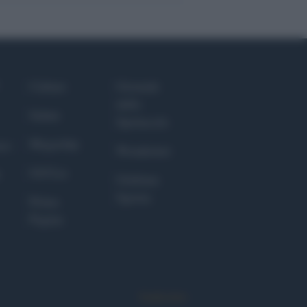
Culture
Giornale
dello
Salute
Spettacolo
Megachip
nce
Wondernet
GiULia
Giuliana
Sgrena
Prima
Pagina
Syndication