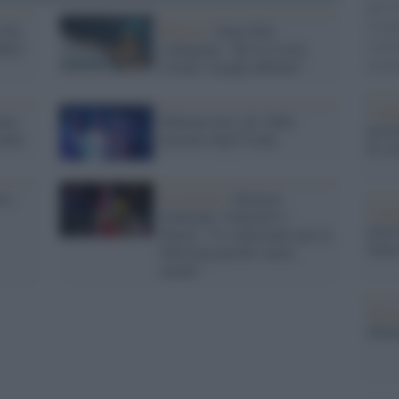
gara 
tovagl
 Chi
Musica /
Nina Zilli
conti
bbit?
contagiata: “Ho il Covid,
monta
evitate i luoghi affollati”
L'al
ima
Mamma mia: gli Abba
postu
olini
insieme dopo 8 anni
di cr
ovo
Il concerto /
Brunori,
L'in
Giancane, Voltarelli e
nuovo
Peyote: “Ci schieriamo per la
Sant
Palestina perché siamo
umani”
Musi
Mado