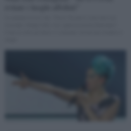
evitate i luoghi affollati”
La cantante avvisa i fan: “Forse l’ho perso a una cena a un
ristorante. Sempre fatti i test, qualcosa non ha funzionato”.
Come al solito gli haters si scatenano: devono pur riempire il
tempo