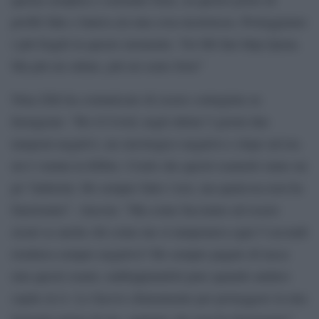
profili fake e haters,sia una cosa mostruosa. Proteggiamo
i più fragili in questo momento. Voi Mi fate http://pena.
Ma più mi odiate, più mi sento forte”
Nina Zilli ha comunicato di essere contagiata su
Instagram: “Ho il Covid, negli ultimi 5 giorni due
tamponi negativi, un sierologico negativo e dopo un’ora
mi è venuta la febbre. Credo che questi esametti siano un
po’ ballerini. Ho sempre fatto i test, ma qualcosa non ha
funzionato”. Ancora: “Ma come facciamo ad essere
sicuri se anche chi come me si tamponava ogni 5 secondi
risultava sempre negativo? Ho sempre pagato di tasca
mia questi esami, raddoppiandoli pure quando andavo
ospite in tv. Lo facevo chiaramente per proteggere la mia