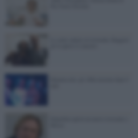
Pier Paolo Pasolini
Lo sente cantare al ristorante, Ruggieri
gli fa aprire il concerto
Mamma mia: gli Abba insieme dopo 8
anni
Depardieu aprirà un nuovo ristorante a
Mosca