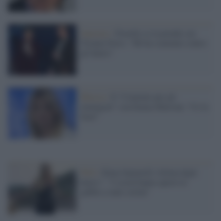
Sanremo /
Fiorello se la prende con
Tiziano Ferro: "Mi ha scatenato contro
gli haters"
Musica /
Il “Comitato per gli
immigrati” con Emma Marrone: “Ce la
farai”
Web /
Elena Santarelli vittima degli
haters": "I social hanno aperto le
gabbie a tanti cretini"