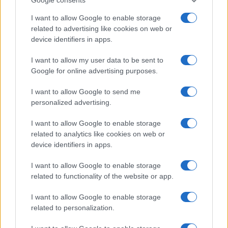
I want to allow Google to enable storage
related to advertising like cookies on web or
device identifiers in apps.
I want to allow my user data to be sent to
Google for online advertising purposes.
Syndication
Culture
I want to allow Google to send me
Salute
Globalist
personalized advertising.
Megachip
Globalscience
I want to allow Google to enable storage
related to analytics like cookies on web or
GiULia
Globalsport
device identifiers in apps.
Prima Pagina
I want to allow Google to enable storage
related to functionality of the website or app.
I want to allow Google to enable storage
Giornale dello
Facebook
related to personalization.
Spettacolo
Twitter