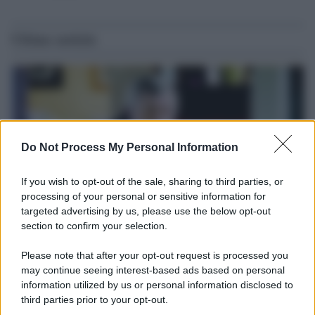
Ultime notizie
Do Not Process My Personal Information
If you wish to opt-out of the sale, sharing to third parties, or
processing of your personal or sensitive information for
targeted advertising by us, please use the below opt-out
section to confirm your selection.
Il ricordo /
Le radici di Francesco
Please note that after your opt-out request is processed you
Una domenica di settembre con Guccini nella sua casa a Pàvana,
may continue seeing interest-based ads based on personal
information utilized by us or personal information disclosed to
tra ricordi del premio Tenco, la gara di disegni con Andrea
third parties prior to your opt-out.
Pazienza sulle tovaglie di carta, il rapporto con i fan che