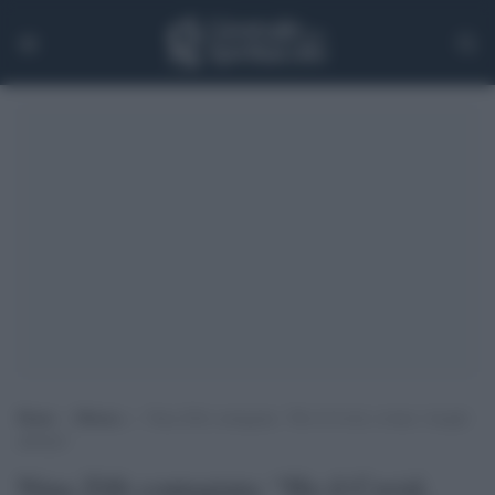
Home
>
Musica
>
Nina Zilli contagiata: “Ho il Covid, evitate i luoghi
affollati”
Nina Zilli contagiata: “Ho il Covid,