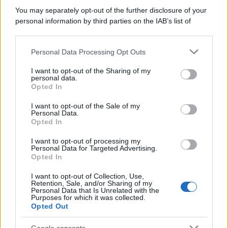
continuano a cercarlo e la bellezza delle montagne e dei gatti.
You may separately opt-out of the further disclosure of your
personal information by third parties on the IAB’s list of
L'album /
"Timeless", il nuovo album postumo di Prince
downstream participants.
racconta quattro decenni di creatività
Personal Data Processing Opt Outs
This information may also be disclosed by us to third parties
on the IAB’s List of Downstream Participants that may further
I want to opt-out of the Sharing of my
disclose it to other third parties.
personal data.
L'inaugurazione /
Cuneo inaugura Esseci: il nuovo polo
Opted In
Please note that this website/app uses one or more Google
culturale nell’ex ospedale di Santa Croce
services and may gather and store information including but
I want to opt-out of the Sale of my
Personal Data.
not limited to your visit or usage behaviour. You may click to
Opted In
grant or deny consent to Google and its third-party tags to
use your data for below specified purposes in below Google
I want to opt-out of processing my
Musica /
Love Sensation, il primo duetto di Madonna e Kylie
consent section.
Personal Data for Targeted Advertising.
Minogue
Opted In
I want to opt-out of Collection, Use,
Retention, Sale, and/or Sharing of my
Personal Data that Is Unrelated with the
Purposes for which it was collected.
Opted Out
Google consents