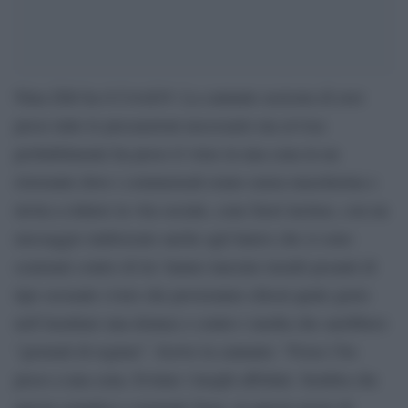
Nina Zilli ha il Covid19. La cantante assicura di aver
preso tutte le precauzioni necessarie ma avvisa:
probabilmente ha preso il virus in una cena in un
ristorante dove i commensali erano senza mascherina e
invita a ridurre la vita sociale, cene fuori incluse, con un
messaggio indirizzato anche agli haters che si sono
scatenati contro di lei: hanno lanciato insulti pesanti di
tipo sessuale (visto che proveranno chissà quale gusto
nell’insultare una donna) e contro i media che sarebbero
“giornali di regime”. Scrive la cantante: “Forse l’ho
preso a una cena. Evitate i luoghi affollati. Sembra che
questa semplice e normale frase, in questo posto di