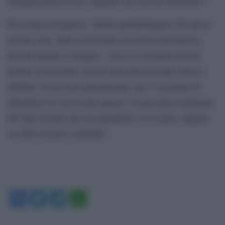
famiglia prima di me, sappiate che non ha funzionato”.
Poi avanza un’ipotesi: “Molto probabilmente l’ho preso
ad una cena. Tutto il ristorante era senza mascherina,
perché quando si mangia… Ecco vi consiglio di non
andare al ristorante, di non stare più in luoghi chiusi e
affollati. Io mi sono quarantenata, ma vi consiglio di
dismettere la vita sociale questa e la prossima settimana.
Ho fatto di tutto per non prenderlo, ve lo giuro. Eppure
va oltre il nostro controllo”.
Facebook
Twitter
Telegram
WhatsApp