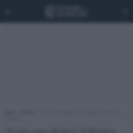
Home
>
Cinema
>
“Il cielo sopra Berlino” di Wenders torna in sala
restaurato
“Il cielo sopra Berlino” di Wenders