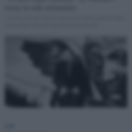
torna in sala restaurato
A pochi giorni dal 30esimo anniversario dalla caduta del Muro
arriva il film sulla città quando era divisa in due
GdS