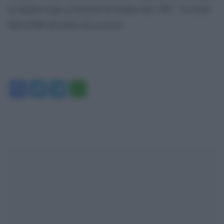
la miglior regia al festival di Cannes del 1987. Vi recitò
Peter Falk nel ruolo di se stesso.
Facebook
Twitter
Telegram
WhatsApp