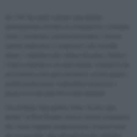
Nel 1987 due angeli volavano sopra Berlino
infischiandosene del Muro tra Germania Est e Germania
Ovest e ascoltavano i pensieri dei berlinesi. Con uno
sguardo malinconico e comprensivo sulle assurdità
umane, e stupefatto sulla violenza del potere, Damiel e
Cassiel scrutavano la vita degli abitanti, consapevoli che
non li fermava certo quel calcestruzzo con filo spinato e
guardie armate pronte a impiombare chi provava a
passare tra le due parti divise della metropoli.
Con un Bruno Ganz perfetto il film “Il cielo sopra
Berlino” di Wim Wenders torna in versione restaurata in
4K e suono originale recuperati grazie al regista stesso
che con quel film, dopo otto anni di esilio volontario