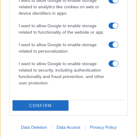
I want to allow Google to enable storage
related to analytics like cookies on web or
GiULia
Globalsport
device identifiers in apps.
Prima Pagina
I want to allow Google to enable storage
related to functionality of the website or app.
I want to allow Google to enable storage
Giornale dello
Facebook
related to personalization.
Spettacolo
Twitter
I want to allow Google to enable storage
Wondernet
related to security, including authentication
Cookie Policy
functionality and fraud prevention, and other
Giuliana Sgrena
user protection.
Preferenze Privacy
CONFIRM
©2020 Giornale dello Spettacolo • All right reserved.
Data Deletion
Data Access
Privacy Policy
Syndication