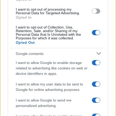
grant or deny consent to Google and its third-party tags to
use your data for below specified purposes in below Google
I want to opt-out of processing my
L’evento /
Premio Dessì 2026, Villacidro si accende di
consent section.
Personal Data for Targeted Advertising.
cultura
Opted In
I want to opt-out of Collection, Use,
Retention, Sale, and/or Sharing of my
Personal Data that Is Unrelated with the
Purposes for which it was collected.
Opted Out
Google consents
I want to allow Google to enable storage
related to advertising like cookies on web or
device identifiers in apps.
I want to allow my user data to be sent to
Google for online advertising purposes.
Syndication
Culture
I want to allow Google to send me
Salute
Globalist
personalized advertising.
Megachip
Globalscience