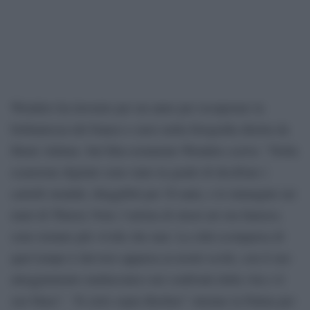
Wenders ha lavorato per un anno per recuperare la
brillantezza del bianco e nero nella fotografia diretta da
Henri Alekan. Sul film restaurato Wenders scrive: “Nella
scansione digitale sono stato in grado di decifrare i
cartelli stradali, illeggibili per 30 anni, e le immagini sui
muri di Thierry Noir, l’artista di street art ora famoso,
sono tornate più vivide che mai. La città scomparsa di
quel tempo è davvero apparsa ai nostri occhi, con il suo
atteggiamento malinconico nei confronti della vita e il
suo blues”. “Il cielo sopra Berlino” ottenne la Palma per