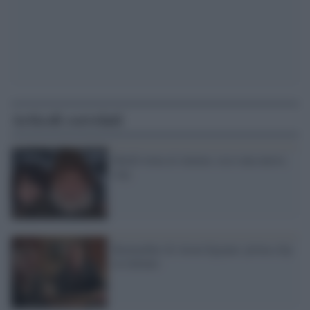
Articoli correlati
Heidi torna al cinema: ecco una nuova
clip
Remember di Atom Egoyan: prima clip
in italiano