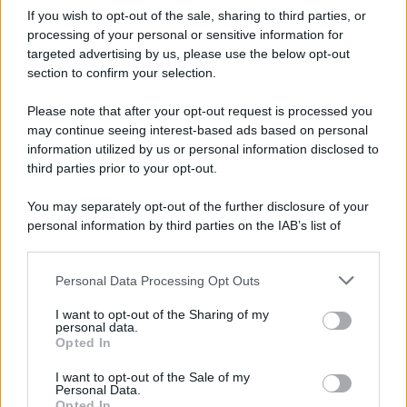
If you wish to opt-out of the sale, sharing to third parties, or
processing of your personal or sensitive information for
targeted advertising by us, please use the below opt-out
section to confirm your selection.
Please note that after your opt-out request is processed you
Il lutto /
Addio a Livio Berruti, leggenda dello sprint
may continue seeing interest-based ads based on personal
italiano
information utilized by us or personal information disclosed to
third parties prior to your opt-out.
L’oro olimpico nei 200 metri a Roma 1960 aveva 87 anni. È morto
in una clinica torinese dopo un periodo di malattia.
You may separately opt-out of the further disclosure of your
personal information by third parties on the IAB’s list of
Motociclismo /
Raúl Fernández vince il Gp di Gran
downstream participants.
Bretagna davanti a Martin e Bezzecchi
Personal Data Processing Opt Outs
This information may also be disclosed by us to third parties
on the IAB’s List of Downstream Participants that may further
I want to opt-out of the Sharing of my
disclose it to other third parties.
personal data.
Il libro /
La letteratura che racconta l’estate
Opted In
Please note that this website/app uses one or more Google
services and may gather and store information including but
I want to opt-out of the Sale of my
Personal Data.
not limited to your visit or usage behaviour. You may click to
Opted In