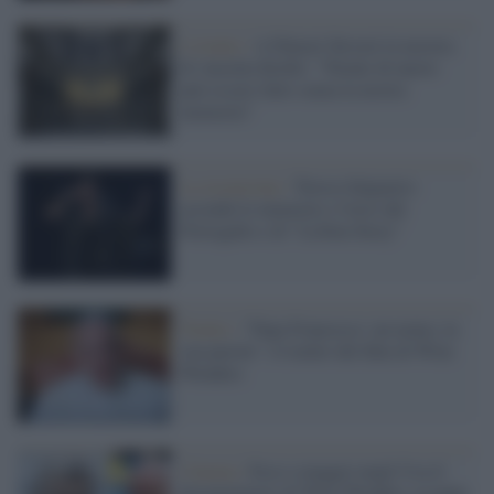
L'evento /
A Palazzi Strozzi la mostra
di Anselm Kiefer: “Niente di nuovo
può essere fatto senza la nostra
memoria”
La recensione /
Teresa Salgueiro
accende le memorie e l'eros del
Portogallo e di "Lisbon Story"
Trailer /
"Papa Francesco: un uomo, la
sua parola": il trailer del film di Wim
Wenders
Cinema /
Esce a maggio negli Usa il
documentario di Wim Wenders su papa