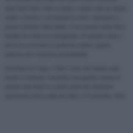
negli Stati Uniti e film in inglese, tornava alla sua lingua
madre, il tedesco, raccontando la città e ispirandosi a
poesie di Rainer Maria Rilke. Il neo premio nobel Peter
Handke ha scritto la sceneggiatura. In qualche modo a
più di un osservatore la pellicola sembrò cogliere
qualcosa che si muoveva in profondità.
Distribuito da Viggo, il film è nelle sale italiane oggi
lunedì 4 e domani 5 novembre (ma qualche cinema lo
proietta mercoledì 6) a pochi giorni dal trentesimo
anniversario della caduta del Muro, il 9 novembre 1989.