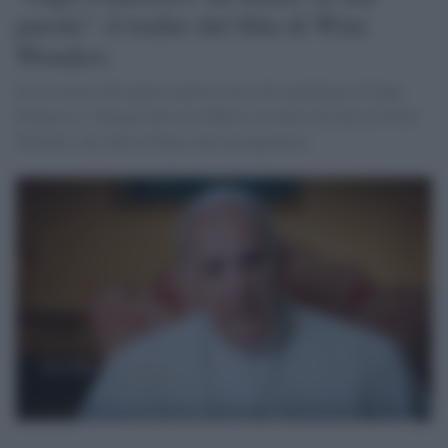
parola": il trailer del film di Wim
Wenders
In occasione del quinto anniversario del pontificato di Papa
Francesco, Vatican News ha diffuso il trailer del film di Wim
Wenders che vede il Papa come protagonista.