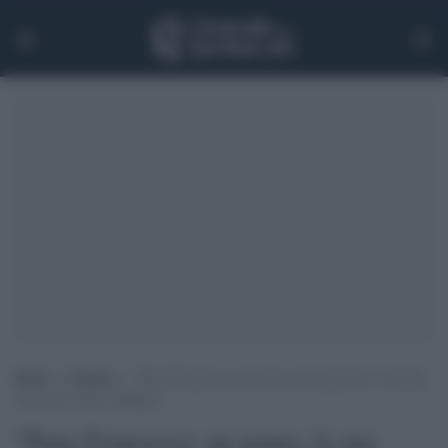
Home
>
Cinema
>
“Papa Francesco: un uomo, la sua parola”: il trailer
del film di Wim Wenders
"Papa Francesco: un uomo, la sua