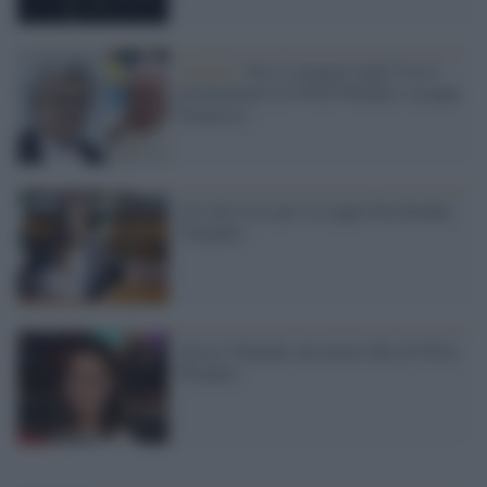
Cinema /
Esce a maggio negli Usa il
documentario di Wim Wenders su papa
Francesco
Al Lido rissa per la coppia Fassbender-
Vikander
Alicia Vikander nel nuovo film di Wim
Wenders