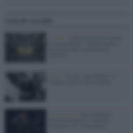
Articoli correlati
L'evento /
A Palazzi Strozzi la mostra
di Anselm Kiefer: “Niente di nuovo
può essere fatto senza la nostra
memoria”
Il film /
“Il cielo sopra Berlino” di
Wenders torna in sala restaurato
La recensione /
Teresa Salgueiro
accende le memorie e l'eros del
Portogallo e di "Lisbon Story"