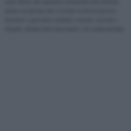
modo diretto allo spettatore instaurando una relazione
intima con persone che si trovano in diversi percorsi:
lavoratori e agricoltori, bambini e anziani, carcerati e
rifugiati, abitanti delle baraccopoli e dei campi profughi.