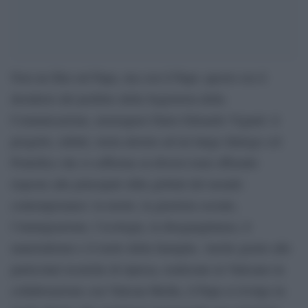
Non un film sul Papa, ma con il Papa: questo era il
desiderio del prefetto della Segreteria della
Comunicazione, monsignor Dario Edoardo Viganò: il
progetto, infatti, ruota attorno ad un lungo dialogo col
Pontefice che si sofferma su diversi temi offrendo
risposte alle principali sfide globali del mondo
contemporaneo: la morte, la giustizia sociale,
l’immigrazione, l’ecologia, la diseguaglianza, il
materialismo e il ruolo della famiglia. Anche grazie alle
particolari tecniche di ripresa, realizzate in Vaticano in
collaborazione con Vatican Media, il Papa si rivolge in