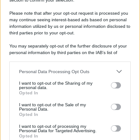
section to confirm your selection.
Il ricordo /
Le radici di Francesco
Please note that after your opt-out request is processed you
Una domenica di settembre con Guccini nella sua casa a Pàvana,
may continue seeing interest-based ads based on personal
information utilized by us or personal information disclosed to
tra ricordi del premio Tenco, la gara di disegni con Andrea
third parties prior to your opt-out.
Pazienza sulle tovaglie di carta, il rapporto con i fan che
continuano a cercarlo e la bellezza delle montagne e dei gatti.
You may separately opt-out of the further disclosure of your
personal information by third parties on the IAB’s list of
L'album /
"Timeless", il nuovo album postumo di Prince
downstream participants.
racconta quattro decenni di creatività
Personal Data Processing Opt Outs
This information may also be disclosed by us to third parties
on the IAB’s List of Downstream Participants that may further
I want to opt-out of the Sharing of my
disclose it to other third parties.
personal data.
L'inaugurazione /
Cuneo inaugura Esseci: il nuovo polo
Opted In
Please note that this website/app uses one or more Google
culturale nell’ex ospedale di Santa Croce
services and may gather and store information including but
I want to opt-out of the Sale of my
Personal Data.
not limited to your visit or usage behaviour. You may click to
Opted In
grant or deny consent to Google and its third-party tags to
use your data for below specified purposes in below Google
I want to opt-out of processing my
Musica /
Love Sensation, il primo duetto di Madonna e Kylie
consent section.
Personal Data for Targeted Advertising.
Minogue
Opted In