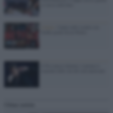
se stesso nella bara
Cinema /
Cannes nello scontro con
Netflix perde Orson Welles
Il Wsj lancia l'allarme: è iniziato il
tramonto delle star del rock americano
Ultime notizie