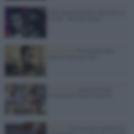
Gene Simmons dei Kiss durissimo coi
no Vax: "Sono miei nemici"
Star del web /
Piccolo genio della
batteria suona con i Kiss
Il commento /
American Gothic:
novant'anni di incubo americano
Musica /
Video postumo e profetico di
XXXTentacion: il rapper ucciso guarda