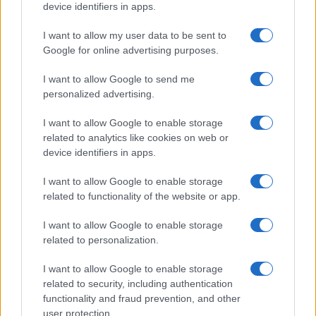
device identifiers in apps.
I want to allow my user data to be sent to
Google for online advertising purposes.
Syndication
Culture
I want to allow Google to send me
Salute
Globalist
personalized advertising.
Megachip
Globalscience
I want to allow Google to enable storage
related to analytics like cookies on web or
GiULia
Globalsport
device identifiers in apps.
Prima Pagina
I want to allow Google to enable storage
related to functionality of the website or app.
I want to allow Google to enable storage
Giornale dello
Facebook
related to personalization.
Spettacolo
Twitter
I want to allow Google to enable storage
Wondernet
related to security, including authentication
Cookie Policy
functionality and fraud prevention, and other
Giuliana Sgrena
user protection.