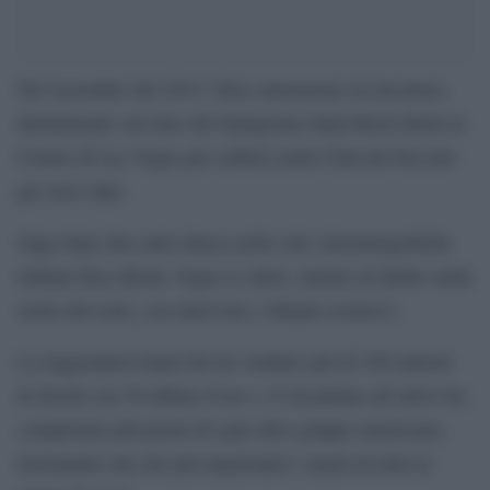
Nel novembre del 2014 i Kiss atterrarono in elicottero
direttamente sul tetto del famigerato Hard Rock Hotel &
Casino di Las Vegas per esibirsi nella Città del Peccato
per nove date.
Oggi dopo due anni sbarca nelle sale cinematografiche
italiane Kiss Rocks Vegas lo show, entrato di diritto nella
storia del rock, con interviste e filmati esclusivi.
La leggendaria band che ha venduto più di 100 milioni
di dischi con 30 album d’oro e 14 di platino all’attivo ha
conquistato più premi di ogni altro gruppo americano,
diventando uno dei più importanti e amati di tutta la