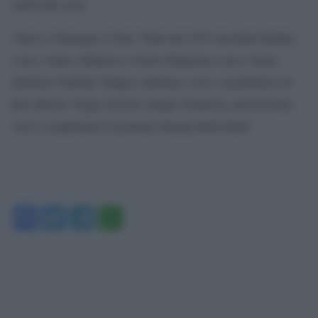
storia del rock.
I Kiss si formano a New York nel 1973 da Paul Stanley
(voce, ritmo chitarra) e Gene Simmons (voce, basso
chitarra) Tommy Thayer (chitarra, voce e produttore di
Kiss Rocks Vega) ed Eric Singer (batteria, percussioni,
voce) completano la potente lineup della band.
Facebook
Twitter
Telegram
WhatsApp