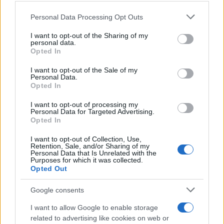
Italia
Personal Data Processing Opt Outs
This information may also be disclosed by us to third parties
on the IAB’s List of Downstream Participants that may further
I want to opt-out of the Sharing of my
disclose it to other third parties.
personal data.
Il centenario /
A L'Aquila arriva la mostra "TITO, 100 anni
Opted In
Please note that this website/app uses one or more Google
attraverso la forma"
services and may gather and store information including but
I want to opt-out of the Sale of my
Personal Data.
not limited to your visit or usage behaviour. You may click to
Opted In
grant or deny consent to Google and its third-party tags to
use your data for below specified purposes in below Google
I want to opt-out of processing my
L'attesa /
Un estate di calcio: tra Mondiali e Serie A
consent section.
Personal Data for Targeted Advertising.
Opted In
I want to opt-out of Collection, Use,
Retention, Sale, and/or Sharing of my
Personal Data that Is Unrelated with the
Purposes for which it was collected.
Opted Out
Google consents
I want to allow Google to enable storage
related to advertising like cookies on web or