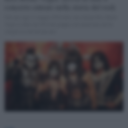
concerto entrato nella storia del rock
Solo per oggi 31 maggio 2016 nelle sale italiane Kiss Rocks
Vegas lo show del 2014 del gruppo rock americano che ha
stregato la città del peccato.