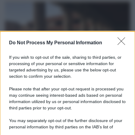
Do Not Process My Personal Information
If you wish to opt-out of the sale, sharing to third parties, or
processing of your personal or sensitive information for
targeted advertising by us, please use the below opt-out
section to confirm your selection.
La scoperta /
Oplontis, le vittime dell’eruzione del Vesuvio
furono più numerose del previsto
Please note that after your opt-out request is processed you
Uno studio bioarcheologico sui resti rinvenuti nella Villa B
may continue seeing interest-based ads based on personal
information utilized by us or personal information disclosed to
ricostruisce la dieta degli abitanti: cereali, legumi e prodotti
third parties prior to your opt-out.
agricoli erano alla base dell’alimentazione, mentre le risorse
marine avevano un ruolo marginale.
You may separately opt-out of the further disclosure of your
personal information by third parties on the IAB’s list of
Il medagliere /
Europei di nuoto: Pellecani guida una super
downstream participants.