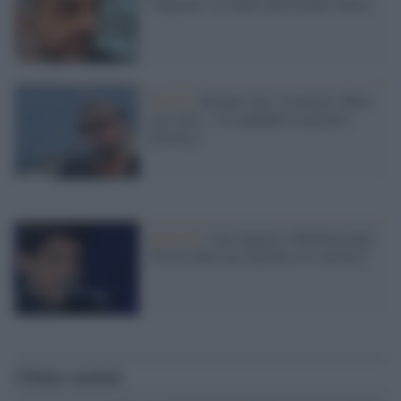
"migranti" al centro del Premio Tenco
Musica /
Brunori Sas, Jovanotti, Meta
e gli altri: i 10 candidati al premio
Amnesty
Sanremo /
Una ragazza a Mirkoeilcane:
"Prima della tua canzone ero razzista"
Ultime notizie