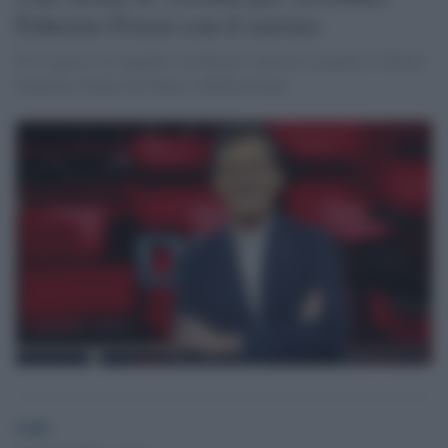
Fabrizio Frizzi con il sorriso
Il 25 agosto a Cinquale con Mogol e premi assegnati a Valeria
Solarino, Franco Di Mare e Mirkoeilcane
GdS