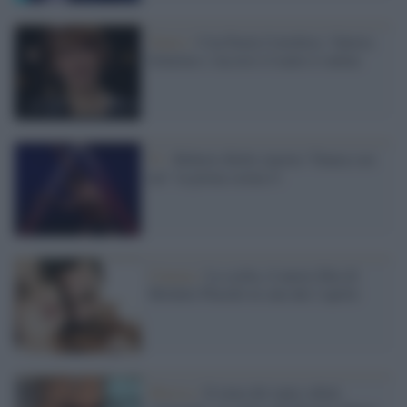
Teatro /
Con Paola Cortellesi, Valeria
Solarino e Accorsi il teatro è online
Tv /
Roberto Bolle riporta "Danza con
me" in prima serata tv
Cinema /
La scelta, il nuovo film di
Michele Placido in sala dal 2 aprile
Musica /
Il tema dei tanto odiati