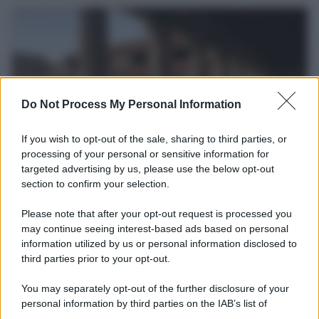
Do Not Process My Personal Information
If you wish to opt-out of the sale, sharing to third parties, or
processing of your personal or sensitive information for
targeted advertising by us, please use the below opt-out
section to confirm your selection.
La scoperta /
Oplontis, le vittime dell’eruzione del Vesuvio
furono più numerose del previsto
Please note that after your opt-out request is processed you
Uno studio bioarcheologico sui resti rinvenuti nella Villa B
may continue seeing interest-based ads based on personal
information utilized by us or personal information disclosed to
ricostruisce la dieta degli abitanti: cereali, legumi e prodotti
third parties prior to your opt-out.
agricoli erano alla base dell’alimentazione, mentre le risorse
marine avevano un ruolo marginale.
You may separately opt-out of the further disclosure of your
personal information by third parties on the IAB’s list of
Il medagliere /
Europei di nuoto: Pellecani guida una super
downstream participants.