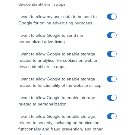
device identifiers in apps.
I want to allow my user data to be sent to
Google for online advertising purposes.
Syndication
Culture
I want to allow Google to send me
Salute
Globalist
personalized advertising.
Megachip
Globalscience
I want to allow Google to enable storage
related to analytics like cookies on web or
GiULia
Globalsport
device identifiers in apps.
Prima Pagina
I want to allow Google to enable storage
related to functionality of the website or app.
I want to allow Google to enable storage
Giornale dello
Facebook
related to personalization.
Spettacolo
Twitter
I want to allow Google to enable storage
Wondernet
related to security, including authentication
Cookie Policy
functionality and fraud prevention, and other
Giuliana Sgrena