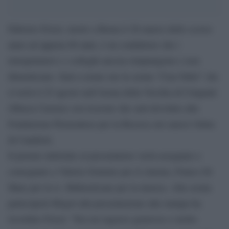
Fabrizio Frizzi, morto a Roma il 26 marzo dello scorso
anno ad appena 60 anni, è un conduttore che i
telespettatori e i colleghi ancora rimpiangono e non
dimenticano. Sarà a nome suo la serata “Ciao Fabri” che
si terrà il 25 agosto nell’Arena della Versilia di Cinquale
(Massa Carrara) con ricavato che sarà devoluto alla
Fondazione Piemontese per la Ricerca sul cancro Onlus
di Candiolo.
Il premio intitolato al presentatore verrà assegnato e
consegnato a Valeria Solarino per il cinema, Franco Di
Mare per la tv, Mirkoeilcane per la musica. Alla serata
parteciperà Mogol alla presentazione alla stampa ha
ricordato Frizzi: “Era un ragazzo generoso e molto