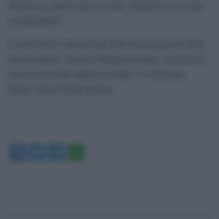
educato per questo piaceva a tutti. Ricordo la sua risata
inconfondibile”.
Condurranno la serata Paolo Belli (accompagnato dalla
sua Big Band) e Daniele Battaglia saranno. I promotori
sono la Nazionale Italiana Cantanti e la Nazionale
Basket Artisti Fratelli Beretta.
Facebook
Twitter
Telegram
WhatsApp