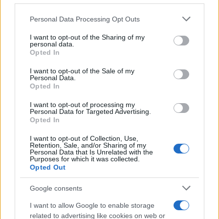
Italia
Personal Data Processing Opt Outs
This information may also be disclosed by us to third parties
on the IAB’s List of Downstream Participants that may further
I want to opt-out of the Sharing of my
disclose it to other third parties.
personal data.
Il centenario /
A L'Aquila arriva la mostra "TITO, 100 anni
Opted In
Please note that this website/app uses one or more Google
attraverso la forma"
services and may gather and store information including but
I want to opt-out of the Sale of my
Personal Data.
not limited to your visit or usage behaviour. You may click to
Opted In
grant or deny consent to Google and its third-party tags to
use your data for below specified purposes in below Google
I want to opt-out of processing my
L'attesa /
Un estate di calcio: tra Mondiali e Serie A
consent section.
Personal Data for Targeted Advertising.
Opted In
I want to opt-out of Collection, Use,
Retention, Sale, and/or Sharing of my
Personal Data that Is Unrelated with the
Purposes for which it was collected.
Opted Out
Google consents
I want to allow Google to enable storage
related to advertising like cookies on web or