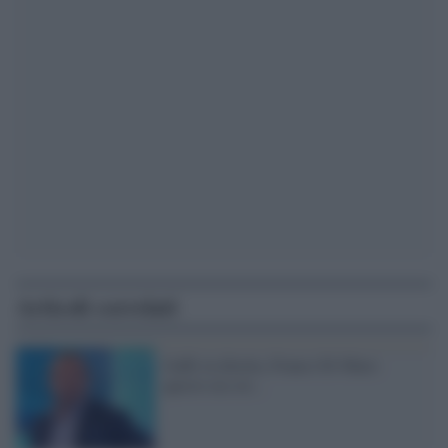
Articoli correlati
Gaffe in diretta, Franco Di Mare:
questo era str...