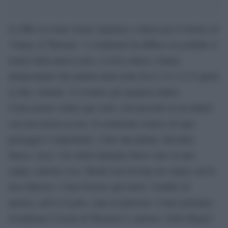
La Hbo sa come creare suspence e attesa per il ritorno di
“Game of Thrones”. L’emittente ha diffuso su youtube il
trailer della nuova serie, il ciclo ottavo e finale,
annunciando che partirà nella notte fra il 14 e il 15 aprile
su Sky Atlantic. E il trailer già spopola online.
Come potete vedere qui sotto, Jon procede in un tunnel
con una torcia accesa. Il commento sonoro di ogni
passaggio è importante. Cade una piuma. Incontra
Sansa, Arya. I tre della famiglia Snow sono in una
cripta, sentono voci, finché non trovano tre statue con le
loro fattezze. Come fossero già morti. Cambio di
musica, arriva il gelo, sono in pericolo. Come potranno
rivendicare il trono di Westeros e salvare i Sette Regni?