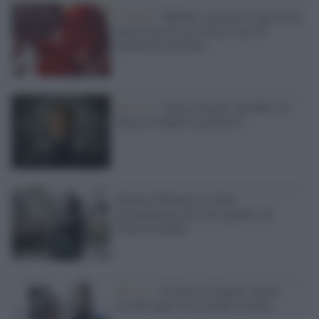
Cinema /
Hellboy, una nuova saga ed un
nuovo tono di rosso per l'eroe di
Guillermo del Toro
Serie tv /
Attacco hacker alla Hbo: Il
Trono di Spade in pericolo?
Gemma Whelan a rischio
licenziamento per uno spoiler sul
Trono di Spade
Serie tv /
Il Trono di Spade: ottimi
ascolti negli Usa e anche in Italia