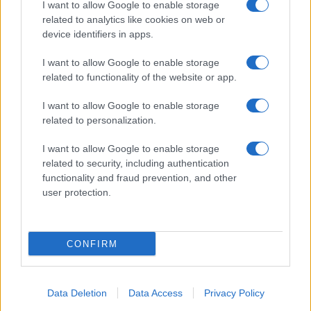
Globalscience
I want to allow Google to enable storage
related to analytics like cookies on web or
GiULia
Globalsport
device identifiers in apps.
Prima Pagina
I want to allow Google to enable storage
related to functionality of the website or app.
I want to allow Google to enable storage
Giornale dello
Facebook
related to personalization.
Spettacolo
Twitter
I want to allow Google to enable storage
Wondernet
related to security, including authentication
Cookie Policy
functionality and fraud prevention, and other
Giuliana Sgrena
user protection.
Preferenze Privacy
CONFIRM
©2020 Giornale dello Spettacolo • All right reserved.
Data Deletion
Data Access
Privacy Policy
Syndication