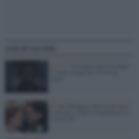
Articoli correlati
Serie tv /
“Il Cavaliere dei Sette Regni”
è il nuovo prequel de “Il Trono di
Spade”
Tv /
Kit Harington e Rose Leslie forse
si sposano: scoppia la disperazione tra
i fan di GoT