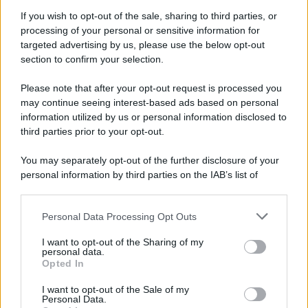
If you wish to opt-out of the sale, sharing to third parties, or
processing of your personal or sensitive information for
targeted advertising by us, please use the below opt-out
section to confirm your selection.
Il ricordo /
Le radici di Francesco
Please note that after your opt-out request is processed you
Una domenica di settembre con Guccini nella sua casa a Pàvana,
may continue seeing interest-based ads based on personal
information utilized by us or personal information disclosed to
tra ricordi del premio Tenco, la gara di disegni con Andrea
third parties prior to your opt-out.
Pazienza sulle tovaglie di carta, il rapporto con i fan che
continuano a cercarlo e la bellezza delle montagne e dei gatti.
You may separately opt-out of the further disclosure of your
personal information by third parties on the IAB’s list of
L'album /
"Timeless", il nuovo album postumo di Prince
downstream participants.
racconta quattro decenni di creatività
Personal Data Processing Opt Outs
This information may also be disclosed by us to third parties
on the IAB’s List of Downstream Participants that may further
I want to opt-out of the Sharing of my
disclose it to other third parties.
personal data.
L'inaugurazione /
Cuneo inaugura Esseci: il nuovo polo
Opted In
Please note that this website/app uses one or more Google
culturale nell’ex ospedale di Santa Croce
services and may gather and store information including but
I want to opt-out of the Sale of my
Personal Data.
not limited to your visit or usage behaviour. You may click to