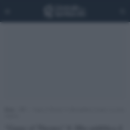
Home
>
TV
>
“Game of Thrones” 8: Hbo pubblica il trailer e sa creare
suspence
"Game of Thrones" 8: Hbo pubblica il