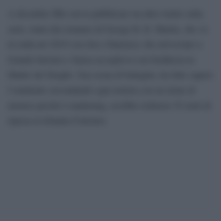
A dicembre Hbo aveva pubblicato un altro trailer sulla
serie, tratta dai romanzi di George R. R. Martin, che va
in onda nel 2019 con Jon e Daenerys che arrivavano a
Grande Inverno e Sansa accoglieva con freddezza la
Madre dei Draghi. Una scena di battaglia, ha fatto sapere
l’emittente circondando ogni notizia con un alone di
mistero perché è marketing, avrebbe richiesto 55 notti di
ripresa in Irlanda d’inverno.