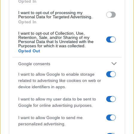
Opted In
grant or deny consent to Google and its third-party tags to
use your data for below specified purposes in below Google
I want to opt-out of processing my
Musica /
Love Sensation, il primo duetto di Madonna e Kylie
consent section.
Personal Data for Targeted Advertising.
Minogue
Opted In
I want to opt-out of Collection, Use,
Retention, Sale, and/or Sharing of my
Personal Data that Is Unrelated with the
Purposes for which it was collected.
Opted Out
Google consents
I want to allow Google to enable storage
related to advertising like cookies on web or
device identifiers in apps.
I want to allow my user data to be sent to
Google for online advertising purposes.
Syndication
Culture
I want to allow Google to send me
Salute
Globalist
personalized advertising.
Megachip