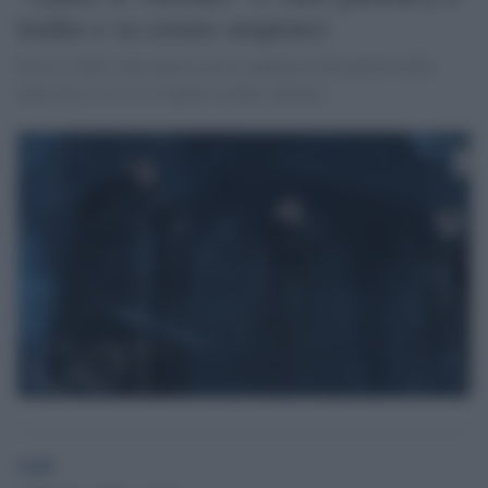
trailer e sa creare suspence
Esce il video sulla nuova serie e annuncia che partirà nella
notte fra il 14 e il 15 aprile su Sky Atlantic
GdS