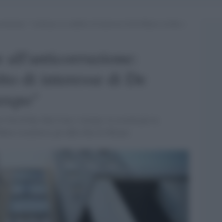
rruzione: “verificare il conflitto di interesse di De Blasio tra Rai e
 all'anticorruzione:
itto di interesse di De
rexpo"
Cda di Rai, Rai Com e Arexpo, la società per la
bbero trasferirsi gli uffici Rai di Milano