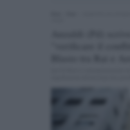
Home
>
Trade
>
Anzaldi (Pd) scrive all’antico
Arexpo”
Anzaldi (Pd) scrive
"verificare il confl
Blasio tra Rai e A
Igor De Blasio è contemporaneamente nel 
riqualificazione dell'area Expo dove potre