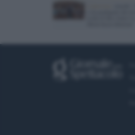
L'intervista /
Anzaldi: 
ci ha guadagnato dal rit
in Rai di Miss Italia? L
Miren faccia chiarezza"
Fa
Tw
Co
Pr