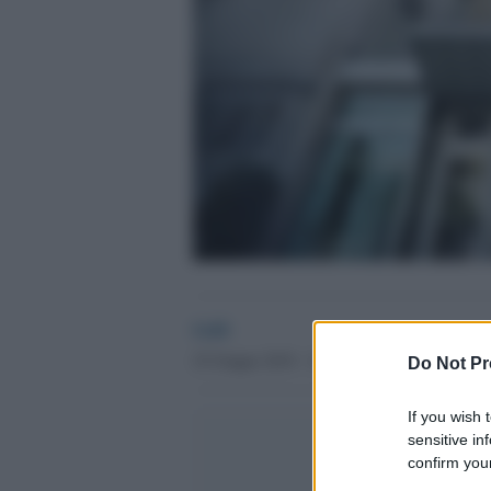
GdS
25 Giugno 2019 - 19.00
Do Not Pr
If you wish 
sensitive in
confirm your