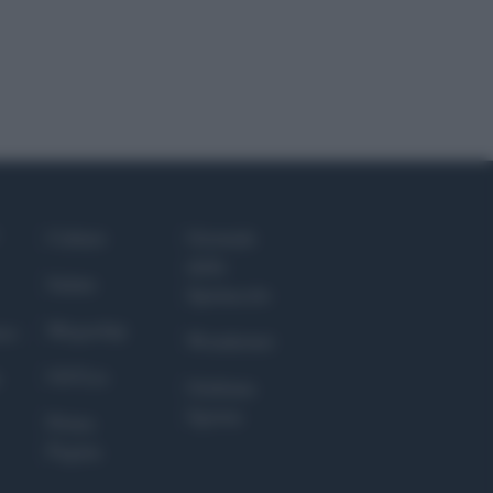
Culture
Giornale
dello
Salute
Spettacolo
Megachip
nce
Wondernet
GiULia
Giuliana
Sgrena
Prima
Pagina