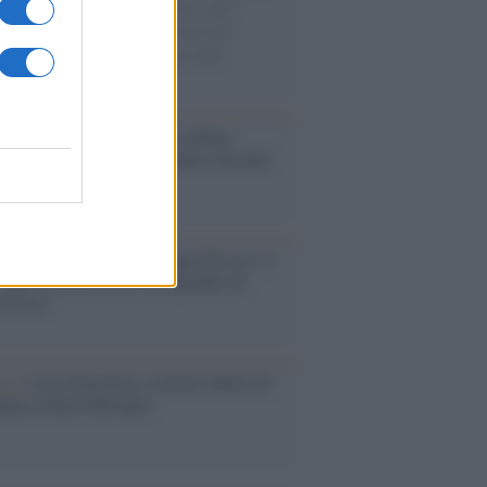
di disegni con Andrea Pazienza sulle
ie di carta, il rapporto con i fan che
nuano a cercarlo e la bellezza delle
gne e dei gatti.
bum /
"Timeless", il nuovo album
mo di Prince racconta quattro decenni
eatività
augurazione /
Cuneo inaugura Esseci: il
 polo culturale nell’ex ospedale di
a Croce
ca /
Love Sensation, il primo duetto di
nna e Kylie Minogue