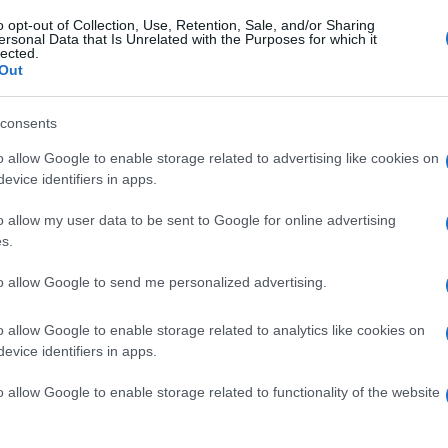
denzia come Igor De Biasio risulti essere già
o opt-out of Collection, Use, Retention, Sale, and/or Sharing
ersonal Data that Is Unrelated with the Purposes for which it
Rai e Rai Com. In base a quanto già noto
lected.
Out
asferimento della sede Rai di Milano dall’attuale
x padiglioni d 1 e 2 di Milano Fiera nel
consents
Ulti
e in atto un contenzioso proprio sulle aree nelle
o allow Google to enable storage related to advertising like cookies on
questo potrebbe far scattare un altro piano.
evice identifiers in apps.
gani di informazione sembrerebbe che la nuova
o allow my user data to be sent to Google for online advertising
iguardare proprio le aree in dotazione alla
s.
ermata questa ipotesi il Consigliere di
to allow Google to send me personalized advertising.
nche stato appena designato Consigliere di
o allow Google to enable storage related to analytics like cookies on
po potrebbe trovarsi in pieno conflitto di
evice identifiers in apps.
 Dott. De Biasio, a fronte di tale ipotesi, ha
Il ri
o allow Google to enable storage related to functionality of the website
ra venissi confermato membro del Cda mi asterrò
Una d
casa 
el Cda Rai in merito al tema immobiliare