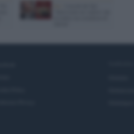
"Chi
Rai /
I trucchi del Tg2:
orno
"Intervistato un 'esperto' che
a
in realtà è un sostenitore di
Salvini"
Syndication
cebook
itter
Globalist
okie Policy
Globalscie
eferenze Privacy
Globalsport