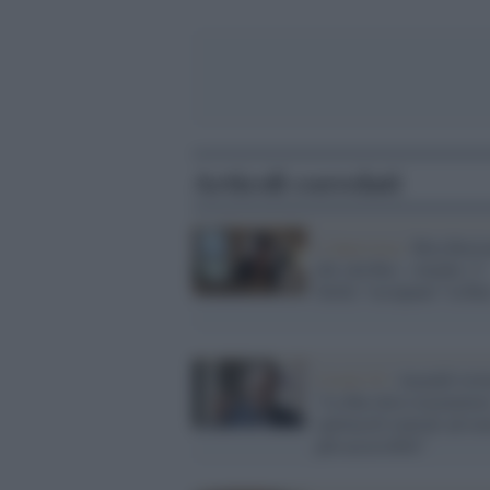
Articoli correlati
L'intervista /
Rita Borio
del cda Rai: «Anche i 5
Stelle “occupano” la Ra
Covid-19 /
Anzaldi twit
"La Rai deve trasmetter
spettacoli teatrali ad ora
più accessibili"