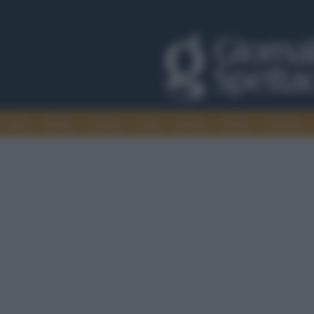
Trade
Radio
Games
Agis
Danza
Video
Cinema