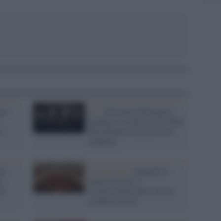
ni
Tv /
'Nel nome del popolo
italiano' è il nuovo ciclo della
i»
Rai dedicato ai nostri eroi
moderni
ta:
L'intervista /
Anzaldi su
e
Santa Cecilia: il
ri
Conservatorio deve essere
commissariato