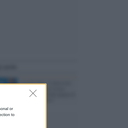
i anche
Anzaldi (Pd): "L'intervista-
accusa di Vespa a Lucia
Panigalli una brutta pagina di
servizio pubblico"
sonal or
ection to