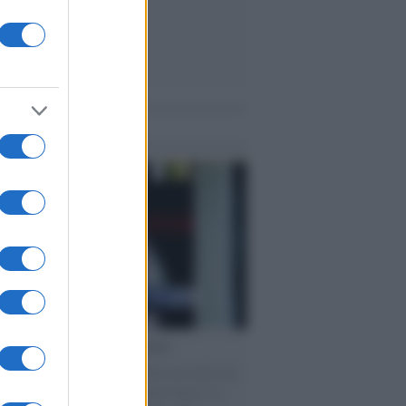
me notizie
cordo /
Le radici di Francesco
omenica di settembre con Guccini nella sua
a Pàvana, tra ricordi del premio Tenco, la