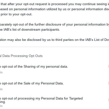
 that after your opt-out request is processed you may continue seeing i
ased on personal information utilized by us or personal information dis
 prior to your opt-out.
rately opt-out of the further disclosure of your personal information by
he IAB’s list of downstream participants.
tion may also be disclosed by us to third parties on the IAB’s List of 
 that may further disclose it to other third parties.
 that this website/app uses one or more Google services and may gath
gretario della Commissione di Vigilanza della
l Data Processing Opt Outs
including but not limited to your visit or usage behaviour. You may click 
 Raffaele Cantone di “verificare se la posizione
 to Google and its third-party tags to use your data for below specifi
o opt-out of the Sharing of my personal data.
ogle consent section.
ente consigliere di amministrazione di Rai, Rai
In
e conflitto di interesse”.
o opt-out of the Sale of my Personal Data.
In
formazione – spiega – il dott. Igor De Biasio
ne Lombardia quale consigliere nel consiglio di
to opt-out of processing my Personal Data for Targeted
ing.
à nata per riconvertire e rilanciare l’area
In