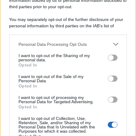
information utilized by us or personal information disclosed to
Dai campioni dello sport ai protagonisti della politica, dagli artisti
third parties prior to your opt-out.
che hanno segnato la cultura italiana alle grandi vicende della
cronaca.
You may separately opt-out of the further disclosure of your
personal information by third parties on the IAB’s list of
L'evento /
Cent'anni di Turandot: torna a Verona lo
downstream participants.
spettacolo di Zeffirelli
Personal Data Processing Opt Outs
This information may also be disclosed by us to third parties
on the IAB’s List of Downstream Participants that may further
I want to opt-out of the Sharing of my
disclose it to other third parties.
personal data.
Il festival /
"Logos. Parole dal Mediterraneo", a Palermo una
Opted In
Please note that this website/app uses one or more Google
nuova iniziativa culturale diretta da Nadia Terranova
services and may gather and store information including but
I want to opt-out of the Sale of my
Personal Data.
not limited to your visit or usage behaviour. You may click to
Opted In
grant or deny consent to Google and its third-party tags to
use your data for below specified purposes in below Google
I want to opt-out of processing my
Il commento /
Immigrazione: calano gli arrivi in Europa e
consent section.
Personal Data for Targeted Advertising.
sale la tensione politica
Opted In
I want to opt-out of Collection, Use,
Retention, Sale, and/or Sharing of my
Personal Data that Is Unrelated with the
Purposes for which it was collected.