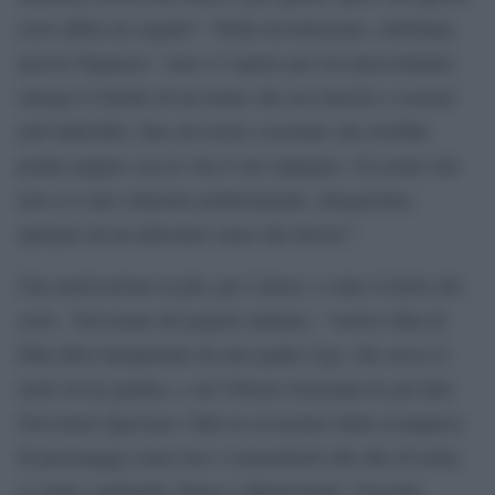
ciclo abbia un seguito”. Nella ricostruzione, sottolinea
ancora Tognazzi, “non c’è spazio per tesi precostituite:
emerge il ritratto di un uomo che era riuscito a scavare
nell’indicibile, fino ad essere cosciente che avrebbe
potuto pagare con la vita il suo impegno. Un uomo che
non si è mai schierato politicamente, integerrimo,
animato da un altissimo senso del dovere”.
Una motivazione in più, per l’attore, è stato il titolo del
ciclo, ‘Nel nome del popolo italiano’, “storico film di
Dino Risi interpretato da mio padre Ugo, che aveva il
ruolo di un giudice, e da Vittorio Gassman tra gli altri.
Non basta ripescare i film in occasione della scomparsa
di personaggi come loro o trasmetterli alle due di notte,
ci vuole continuità. Penso a Mastroianni, Visconti,