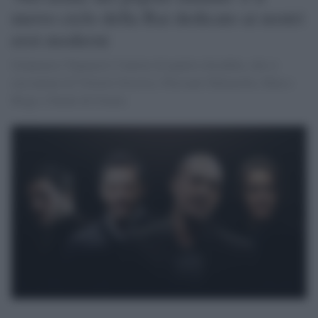
nuovo ciclo della Rai dedicato ai nostri
eroi moderni
Gianmarco Tognazzi è l'autore di quattro docufilm, che ci
raccontano di Vittorio Occorso, Piersanti Mattarella, Marco
Biagi e Natale de Grazia