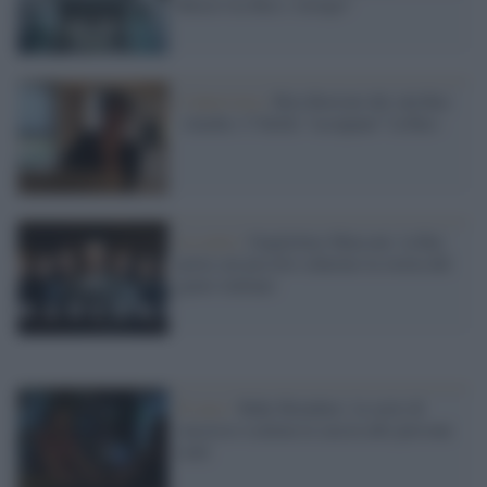
Blasio tra Rai e Arexpo"
L'intervista /
Rita Borioni del cda Rai:
«Anche i 5 Stelle “occupano” la Rai»
La serie /
Guglielmo Marconi: la Rai
porta sul piccolo schermo la storia del
genio italiano
Il caso /
Baby Reindeer: la serie di
successo scatena la caccia alle persone
reali