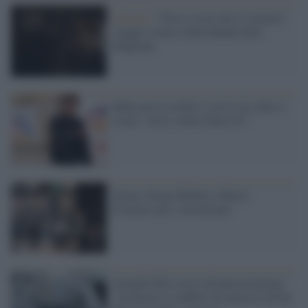
Cinema /
"Non ci resta che il crimine",
viaggio comico dalla Banda della
Magliana
Mika arriva su Rai 2 con il suo show e
rivela: 'Avrei voluto Dario Fo'
Sisma, Sergio Rubini e Marco
D'Amore per i terremotati
Anzaldi (Pd) scrive all'anticorruzione:
"verificare il conflitto di interesse di De