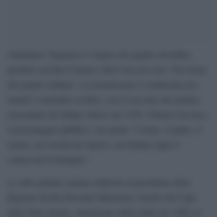
Gianmarco Tognazzi è l’autore dei quattro docufilm,
prodotti con Rai Cinema e Rai Com nel ciclo ‘Nel nome
del popolo italiano’. La trasmissione è cominciata ieri,
lunedì 4 settembre su Rai1, con il racconto del giudice
assassinato da Ordine Nuovo nel 1976, Vittorio Occorso,
il personaggio pubblico, ma anche “l’uomo, il padre, il
nonno, nei ricordi dei nipoti e nei filmini super 8
conservati in famiglia”.
Le altre puntate saranno dedicate al presidente della
Regione Sicilia Piersanti Mattarella, fratello del Capo
dello Stato Sergio, ammazzato dalla mafia nel 1980; al