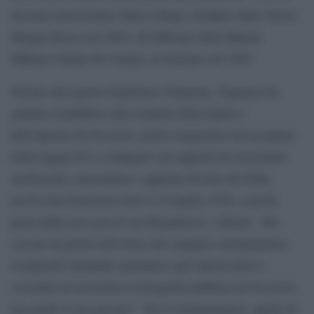
docente universitario Marco Biagi, freddato dalle Nuove
Brigate Rosse nel 2002; all’ufficiale della Marina
Militare Natale De Grazia, avvelenato nel 1995.
Diretto dal regista Gianfranco Pannone, Tognazzi ha
guidato il pubblico alla scoperta della figura e
dell’operato di Occorsio, primo magistrato ad occuparsi
della loggia P2 e a indagare sui rapporti tra terrorismo
neofascista, massoneria e apparati deviati del Sifar,
ucciso dal terrorismo nero il 10 luglio 1976, a pochi
passi dalla sua casa di via Mogadiscio, a Roma. “Ho
cercato di pormi nell’ottica del semplice telespettatore,
rivolgendo domande spontanee agli interlocutori e
cercando di ricostruire la biografia pubblica di Occorsio,
ma anche il suo privato”. Tra le testimonianze, quelle di