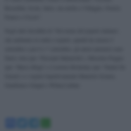
Rossellini, Scola, Salce, ma anche a Villaggio, Ferreri,
Franco e Ciccio”.
Negli altri docufilm di ‘Nel nome del popolo italiano’,
che andranno in onda a seguire, quindi da stasera 5
settembre e poi 6 e 7 settembre, gli attori narratori sono
Dario Aita (per ‘Piersanti Mattarella’), Massimo Poggio
(per ‘Marco Biagi’) e Lorenzo Richelmy (per ‘Natale De
Grazia’) e i registi rispettivamente Maurizio Sciarra,
Gianfranco Giagni e Wilma Labate.
Facebook
Twitter
Telegram
WhatsApp