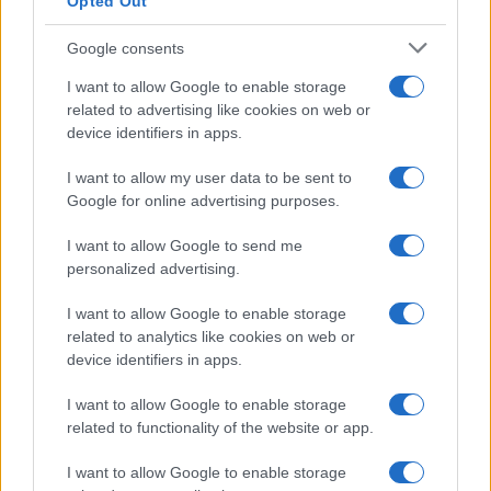
Opted Out
Google consents
I want to allow Google to enable storage
related to advertising like cookies on web or
device identifiers in apps.
I want to allow my user data to be sent to
Google for online advertising purposes.
Syndication
Culture
I want to allow Google to send me
Salute
Globalist
personalized advertising.
Megachip
Globalscience
I want to allow Google to enable storage
related to analytics like cookies on web or
GiULia
Globalsport
device identifiers in apps.
Prima Pagina
I want to allow Google to enable storage
related to functionality of the website or app.
I want to allow Google to enable storage
Giornale dello
Facebook