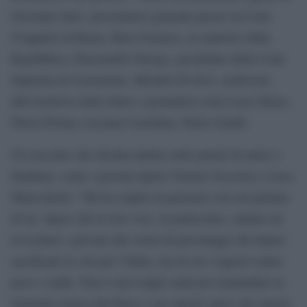
Giovanni Salvi, procuratore generale presso la Corte
d’Appello di Roma, Rino Formica, ex ministro della
Repubblica, Piercamillo Davigo, presidente della Corte
Suprema di Cassazione, Michele Di Sivo, archivista
dell’Archivio dello Stato e giornalisti come Luca Telese,
Flavia Perina, Luciana Castellina, Paolo Graldi.
Un racconto che diventa intimo nelle parole di amici e
familiari, come i giovani nipoti Vittorio Occorsio e Luca
Maricchiolo: “Mi ha colpito la passione con cui parlano
di lui. Spero che le loro voci, in particolare, aiutino ad
avvicinare i giovani alle storia di personaggi che hanno
sacrificato la vita per l’Italia, ma di cui i ragazzi sanno
poco o nulla. Non è mai troppo tardi per tramandare la
memoria storica del Paese e per questo spero che questo