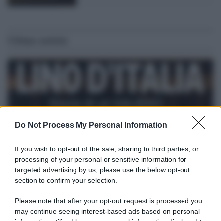
Ultime notizie
Do Not Process My Personal Information
If you wish to opt-out of the sale, sharing to third parties, or
processing of your personal or sensitive information for
targeted advertising by us, please use the below opt-out
section to confirm your selection.
Le programmazioni /
I documentari RAI che raccontano
l'Italia: da Mennea, a Tina Anselmi sino a Renzo Piano è
Please note that after your opt-out request is processed you
atteso un autunno tra grandi biografie, cultura, sport e crime
may continue seeing interest-based ads based on personal