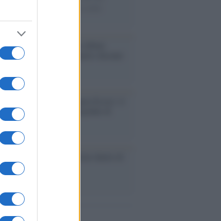
nuano a cercarlo e la bellezza delle
gne e dei gatti.
bum /
"Timeless", il nuovo album
mo di Prince racconta quattro decenni
eatività
augurazione /
Cuneo inaugura Esseci: il
 polo culturale nell’ex ospedale di
a Croce
ca /
Love Sensation, il primo duetto di
nna e Kylie Minogue