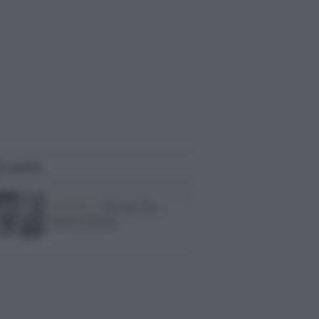
i anche
Promesse /
Rising Star:
Matteo Quinzi