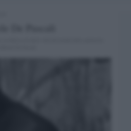
cali
ele De Pascali
la rubrica sui nuovi volti del mondo dello spettacolo.
Gabriele De Pascali.