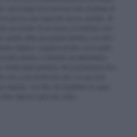
e i personaggi stessi persone reali, di parlare di
esto provoca una seguacità sincera, genuina. Al
olto passionale. Se poi penso al confronto con i
che ognuno abbia una propria timbrica, con tutti i
amente migliore o peggiore di altri, con la quale
ascoltati critiche e commenti, ma dipendiamo
a volontà degli spettatori, che la produzione deve
ca che se gli ascolti sono alti, e se una serie
 stagione, vuol dire che il pubblico lo segue
 farlo. Questo è quel che conta».
pp