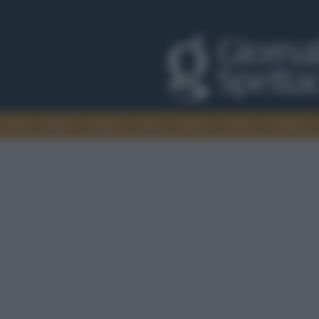
Trade
Radio
Games
Agis
Danza
Video
Cinema