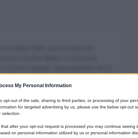
olo di Alberto Torre, giovane professore
i storica serie Don Matteo, la cui decima
1 lo scorso 7 gennaio. Segni particolari: faccia
no, lineamenti scultorei, Gabriele De Pascali,
ocess My Personal Information
rtistici già in età scolastica, con temperamento
, e teatro.
to opt-out of the sale, sharing to third parties, or processing of your per
formation for targeted advertising by us, please use the below opt-out s
pena tredicenne in “Leonce e Lena” di George
 selection.
ia (che lo prepara nel corso di recitazione
 that after your opt-out request is processed you may continue seeing i
ui presto segue una rivisitazione della brechtiana
ased on personal information utilized by us or personal information dis