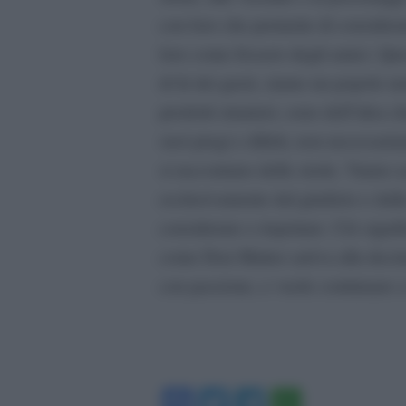
con loro che permette di considerar
loro come fossero degli amici. Qu
di là dei gusti, siamo un popolo m
prodotti stranieri, sono dell’idea 
suoi pregi e difetti, non necessari
si raccontano delle storie. Vanno 
esclusivamente dal giudizio e dall
considerare e rispettare. Ciò signifi
come Don Matteo arriva alla decima
con passione, e vuole continuare a
Facebook
Twitter
Telegram
WhatsA