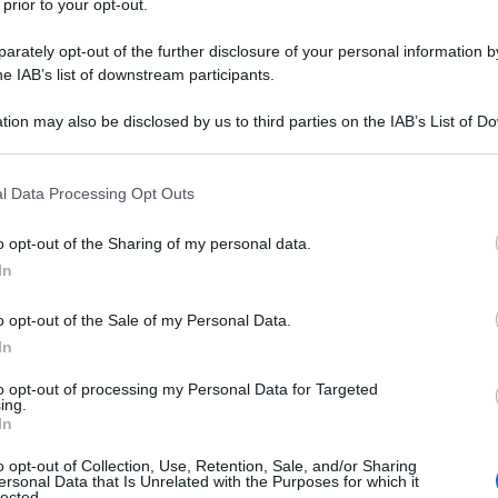
 prior to your opt-out.
a direzione di Aurilia, prima di misurarsi in prima
ca e regia nel monologo “Prima del bacio” e
rately opt-out of the further disclosure of your personal information by
he IAB’s list of downstream participants.
biosi creativa con Michela Scolari: «L’arte l’ho
Ulti
eatro, più per un fatto di timidezza, in realtà:
tion may also be disclosed by us to third parties on the IAB’s List of 
 that may further disclose it to other third parties.
eatro me lo ha permesso. Poi, durante il periodo
 that this website/app uses one or more Google services and may gath
on essa l’affascinante opportunità di comunicare
l Data Processing Opt Outs
including but not limited to your visit or usage behaviour. You may click 
rsi. Così ho abbracciato anche le percussioni: un
 to Google and its third-party tags to use your data for below specifi
o opt-out of the Sharing of my personal data.
ogle consent section.
sono più riuscito a starne lontano. Iniziai a
In
ai il mio primo strumento: e quello in effetti
o opt-out of the Sale of my Personal Data.
ciali, ma ormai il ritmo faceva parte di me».
In
rtanti brand, cataloghi fotografici e spot
Il ri
to opt-out of processing my Personal Data for Targeted
ing.
Actor Studio di Roma, più influssi di materie
Una d
In
casa 
nese Accademia di Belle Arti, tra le prime
gara 
o opt-out of Collection, Use, Retention, Sale, and/or Sharing
ersonal Data that Is Unrelated with the Purposes for which it
 e grande schermo ci sono videoclip e
tovagl
lected.