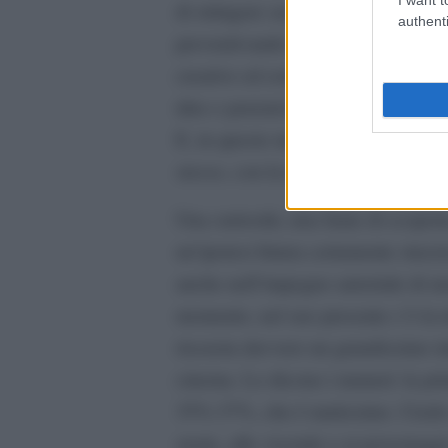
di stringere sempre di più il legam
authenti
preventivando anche sortite all’est
creative ed estetiche diverse perch
idee e pensieri è una crescita perso
E, in questo mestiere più che in alt
stesso, con la testa, con lo stomac
Una curiosità, una fame di scoperta
un’ipotesi futura certamente stuzzi
anche nell’impegno autoriale di una 
momento, nel suo presente c’è la te
riscuota davvero un grandissimo int
cinema. Lo dicono i numeri: la pr
35%-37%, che è tantissimo. Credo c
storie, alle vicende e ai personagg