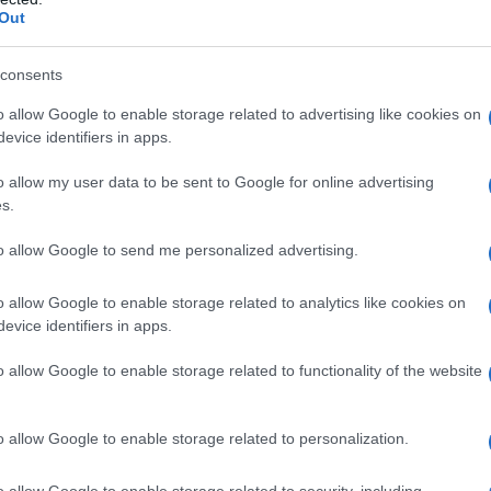
conti
Out
more” di Fabrizio Desideri; ”Fair plus ultra” di
monta
arco Ferrario, e “Monologos” di Ivan La
consents
V (su tutti “Hope” di Daniele Ciferri; “Una
L'al
o allow Google to enable storage related to advertising like cookies on
postu
ico Enzo Salvi e Maurizio Battista, diretto da
evice identifiers in apps.
di cr
a serie con Terence Hill e Nino Frassica,
o allow my user data to be sent to Google for online advertising
: «È stata ed è (perché siamo ancora in fase di
s.
L'in
i tratta del mio primo importante lavoro in
nuovo
to allow Google to send me personalized advertising.
Sant
o avuto qualche piccolo ruolo in alcuni film, e ho
o allow Google to enable storage related to analytics like cookies on
immerso per la prima volta in una “vita da
evice identifiers in apps.
nciare dal bel rapporto creato con il resto del
Musi
Mado
o allow Google to enable storage related to functionality of the website
 ha permesso di lavorare insieme con grande
o allow Google to enable storage related to personalization.
 per il cinema, Gabriele. Non nasconde la voglia
o allow Google to enable storage related to security, including