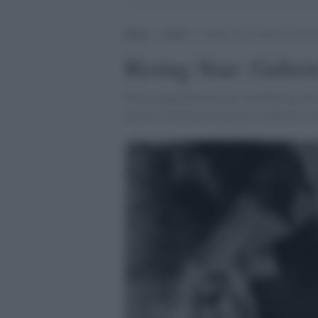
Home
>
Teatro
>
Rising Star: Gabriele De Pas
Rising Star: Gabri
Primo appuntamento del 2016 Rising Star, 
Questa settimana la gallery é dedicata a 