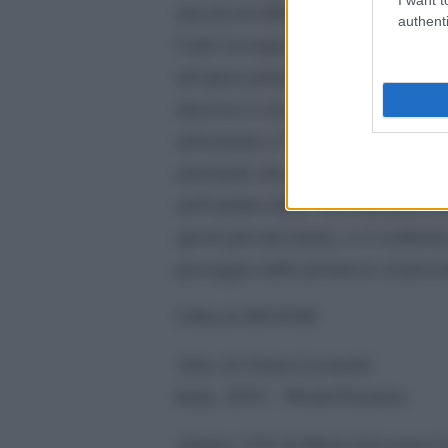
riusciti ad affermarsi (pensiamo a
authenti
Carlo Lavagna, Gabriele Mainetti), 
all’opera prima, del tempo speso p
riuscisse a sua volta a coinvolgere f
arriveranno a Venezia avranno l’oc
nazionale che internazionale, e i l
nell’ambito delle varie iniziative 
questi giovani inizia, o si conferma
passaggio dalle promesse al prese
I film di SIC@SIC
Alice di Chiara Leonardi
Italia, 2016 – World Premiere
Atlante 1783 di Maria Giovanna Ci