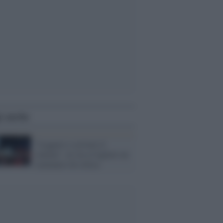
i anche
"Leggere e scrivere il
cinema": al via a Cagliari un
seminario di critica