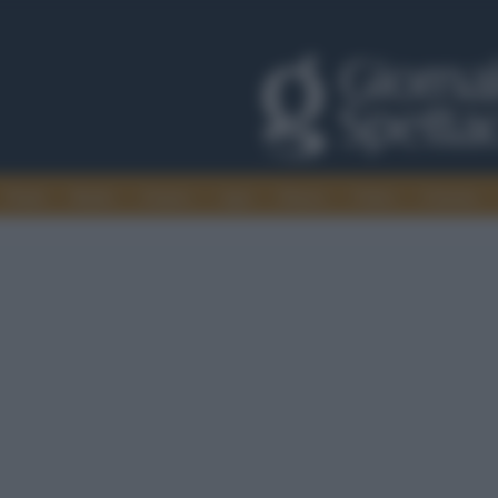
Trade
Radio
Games
Agis
Danza
Video
Cinema