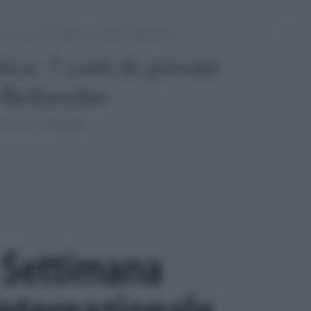
orti di giovani talenti e il maestro Bellocchio
tica: 7 corti di giovani
o Bellocchio
sto al 10 settembre