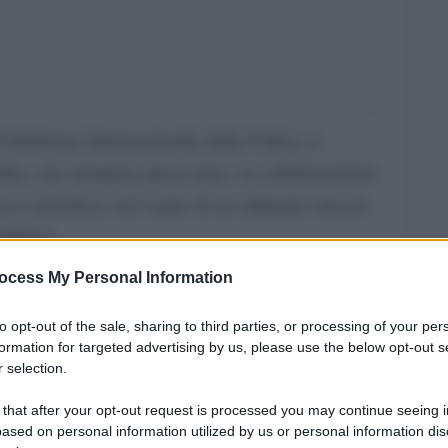
 Settimana Internazionale della Critica, a
bre, che inaugura quest’anno, in collaborazione
uova iniziativa, nel segno di un impegno ancora
taliano.
ocess My Personal Information
ttimana Internazionale della Critica), infatti,
mati da giovani talenti del nostro cinema,
to opt-out of the sale, sharing to third parties, or processing of your per
piega Giona A. Nazzaro, delegato generale della
formation for targeted advertising by us, please use the below opt-out s
 selection.
ica – in grado di muoversi lungo tutto lo spettro
eo. Finzione, documentario, film saggio,
 that after your opt-out request is processed you may continue seeing i
ased on personal information utilized by us or personal information dis
ma di possibilità entusiasmanti le cui uniche