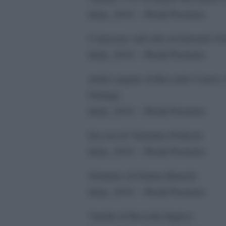
Italia, 2016 – World Premiere
Colazione sull’erba di Edoardo Fe
Italia, 2016 – World Premiere
dodici pagine di Riccardo Caruso,
Falanga
Italia, 2016 – World Premiere
Era ieri di Valentina Pedicini
Italia, 2016 – World Premiere
Notturno di Fatima Bianchi
Italia, 2016 – World Premiere
Vanilla di Rossella Inglese