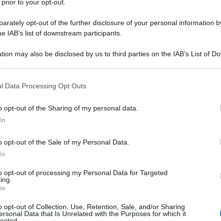
 prior to your opt-out.
ità. Una scommessa che si offre sin da ora con
rately opt-out of the further disclosure of your personal information by
ggi alcuni degli autori del cinema italiano di
he IAB’s list of downstream participants.
tion may also be disclosed by us to third parties on the IAB’s List of 
Ulti
 that may further disclose it to other third parties.
i Alice di Chiara Leonardi alla topografia
 that this website/app uses one or more Google services and may gath
ria Giovanna Cicciari, passando attraverso il
l Data Processing Opt Outs
including but not limited to your visit or usage behaviour. You may click 
i Valentina Pedicini, l’affabulazione fantastica
 to Google and its third-party tags to use your data for below specifi
o opt-out of the Sharing of my personal data.
ogle consent section.
so, Roberto Tenace, Luigi Lombardi ed
In
 l’herbe stoner’ di Colazione sull’erba di
o opt-out of the Sale of my Personal Data.
razione lirica di Notturno di Fatima Bianchi e la
In
nilla di Rossella Inglese, i cortometraggi
to opt-out of processing my Personal Data for Targeted
L'ann
sa di posizione, formale e creativa, di grande
ing.
Laure
In
Lo sti
o opt-out of Collection, Use, Retention, Sale, and/or Sharing
sua v
ersonal Data that Is Unrelated with the Purposes for which it
IC, come Evento Speciale, un cortometraggio
lected.