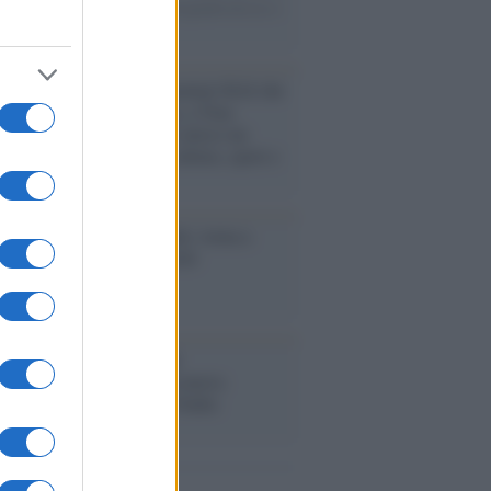
uardaroba femminile, tra spregiudicatezza e
o.
rogrammazioni /
I documentari RAI che
ntano l'Italia: da Mennea, a Tina
mi sino a Renzo Piano è atteso un
no tra grandi biografie, cultura, sport e
e
nto /
Cent'anni di Turandot: torna a
a lo spettacolo di Zeffirelli
stival /
"Logos. Parole dal
terraneo", a Palermo una nuova
ativa culturale diretta da Nadia
anova