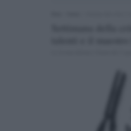
Home
>
Cinema
>
Settimana della critica: 7 c
Settimana della cri
talenti e il maestr
La 31esima edizione a Venezia dal 31 ago