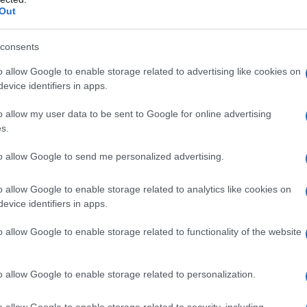
del g
Out
cci, realizzato dal Maestro con gli allievi del
talent
 che si tiene ogni estate da 20 anni: “Un film
consents
Le p
ontinua Nazzaro – interpretato dalla compianta
racco
o allow Google to enable storage related to advertising like cookies on
Ansel
tte di osservare il cinema di Bellocchio da
evice identifiers in apps.
autun
 le sue innumerevoli spinte pulsionali e
crim
o allow my user data to be sent to Google for online advertising
io e i giovani autori presentati da SIC@SIC si
s.
L'eve
ette di pensare il cinema italiano come un
to allow Google to send me personalized advertising.
Veron
one viva e gli imperativi di un futuro tutto da
o allow Google to enable storage related to analytics like cookies on
evice identifiers in apps.
Il fe
e Cinecittà con la SIC – spiega Carla Cattani
o allow Google to enable storage related to functionality of the website
Medi
zione Cinema Contemporaneo) – nasce
inizi
Terr
i autori italiani non ancora approdati al
o allow Google to enable storage related to personalization.
ccomuna anche molti giovani autori che sono
o allow Google to enable storage related to security, including