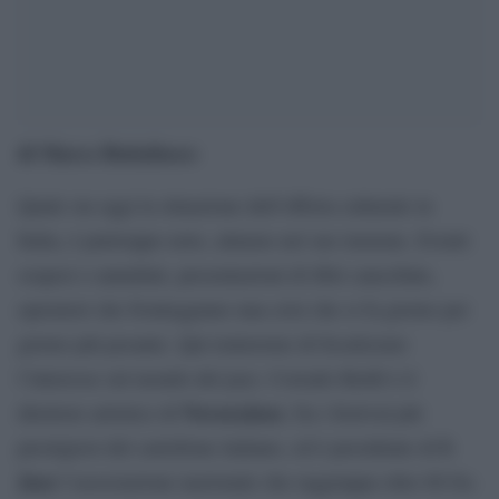
di Marco Buttafuoco
Quale sia oggi la situazione dell’offerta culturale in
Italia, è purtroppo noto, almeno nel suo insieme. Eventi
sospesi o annullati, presentazioni di libri cancellate,
operatori che fronteggiano una crisi che si fa giorno per
giorno più pesante. Qui tenteremo di focalizzare
l’interesse sul mondo del jazz. Corrado Beldì è il
NovaraJazz
direttore artistico di
, fra i festival più
I-
prestigiosi del cartellone italiano, ed è presidente di
Jazz
l’associazione nazionale che raggruppa oltre 60 fra