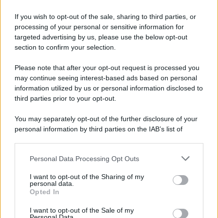
If you wish to opt-out of the sale, sharing to third parties, or
processing of your personal or sensitive information for
targeted advertising by us, please use the below opt-out
section to confirm your selection.
Il caso /
Trump ha quasi esaurito l'arsenale Usa, ma il
Please note that after your opt-out request is processed you
tycoon smentisce
may continue seeing interest-based ads based on personal
information utilized by us or personal information disclosed to
Il Presidente degli Stati Uniti respinge le indiscrezioni secondo cui
third parties prior to your opt-out.
la guerra con l'Iran avrebbe quasi prosciugato gli arsenali
missilistici, ma più fonti sostengono il contrario.
You may separately opt-out of the further disclosure of your
personal information by third parties on the IAB’s list of
La data /
L'8 agosto, quando la memoria dovrebbe insegnarci
downstream participants.
qualcosa
Personal Data Processing Opt Outs
This information may also be disclosed by us to third parties
on the IAB’s List of Downstream Participants that may further
I want to opt-out of the Sharing of my
disclose it to other third parties.
personal data.
Il ricordo /
Le radici di Francesco
Opted In
Please note that this website/app uses one or more Google
services and may gather and store information including but
I want to opt-out of the Sale of my
Personal Data.
not limited to your visit or usage behaviour. You may click to