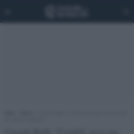
Home
>
Musica
>
Corrado Beldì: “Covid19, serve una cura da cavallo
per cultura e spettacolo”
Corrado Beldì: “Covid19, serve una