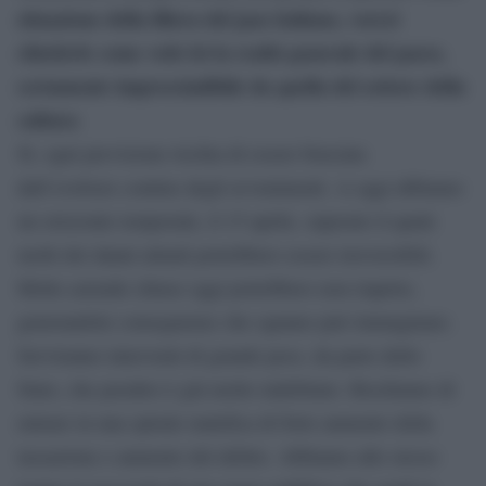
situazione della filiera del jazz italiano, vorrei
chiederle come vede lei la realtà generale del paese,
certamente imprescindibile da quella del settore della
cultura
Sì, ogni previsione rischia di essere bruciata
dall’evolvere contino degli avvenimenti. A oggi abbiamo
un orizzonte temporale, il 15 aprile, superato il quale
molti dei danni attuali potrebbero essere irreversibili.
Molte aziende chiuse oggi potrebbero non riaprire,
generandole conseguenze che ognuno può immaginare.
Serviranno interventi di grande peso, da parte dello
Stato, che peraltro è già molto indebitato. Rischiamo di
entrare in una spirale malefica di forte aumento della
tassazione e aumento del debito. Abbiamo allo stesso