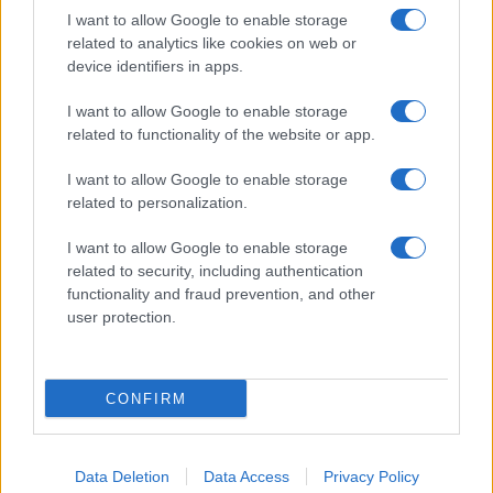
Megachip
Globalscience
I want to allow Google to enable storage
related to analytics like cookies on web or
GiULia
Globalsport
device identifiers in apps.
Prima Pagina
I want to allow Google to enable storage
related to functionality of the website or app.
I want to allow Google to enable storage
Giornale dello
Facebook
related to personalization.
Spettacolo
Twitter
I want to allow Google to enable storage
Wondernet
related to security, including authentication
Cookie Policy
functionality and fraud prevention, and other
Giuliana Sgrena
user protection.
Preferenze Privacy
CONFIRM
©2020 Giornale dello Spettacolo • All right reserved.
Data Deletion
Data Access
Privacy Policy
Syndication