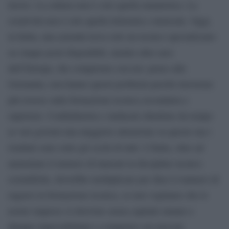
lavoro. La cultura non è solo quella umanistica. La
creatività non è solo quella letteraria e musicale. Oggi,
in Italia, una azienda trova solo un tecnico specializzato
su cinque posti disponibili, mentre altre aree
dell’Europa, che competono con noi, penso alla
Germania, non hanno questi problemi perché investono
più risorse sulla formazione tecnica secondaria e
superiore. Confindustria e sindacati chiedono da tempo
ai vari governi una maggiore attenzione su questo ma i
risultati sono sotto gli occhi di tutti. L’Italia, oltre ad
aumentare il numero di laureati in discipline tecnico
scientifiche, dovrebbe moltiplicare per dieci il numero di
ragazzi in formazione tecnica, se non vogliamo che le
nostre imprese si ritrovino senza capitale umano e
dunque impossibilitate a competere sui mercati