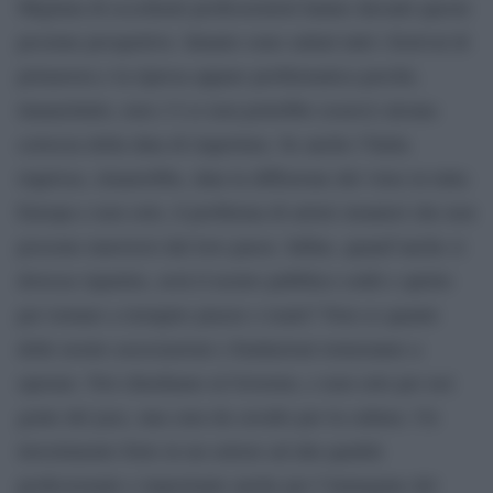
Migliaia di eccellenti professionisti hanno davanti queste
pessime prospettive. Intanto sono saltati tutti i festival di
primavera e la ripresa appare problematica perché,
innanzitutto, non c’è (e non potrebbe esserci) alcuna
certezza della data di riapertura. Se anche l’Italia
riaprisse, rimarrebbe, data la diffusione del virus in tutta
Europa e non solo, il problema di artisti stranieri che non
possono muoversi dal loro paese. Infine, quand’anche si
dovesse ripartire, avrà il nostro pubblico soldi e spirito
per tornare a riempire piazze o teatri? Non so quante
delle nostre associazioni e fondazioni torneranno a
operare. Noi chiediamo al Governo, e non solo per noi
gente del jazz, una cura da cavallo per la cultura. Un
investimento forte in un settore ad alta qualità
professionale e importante anche per l’immagine del