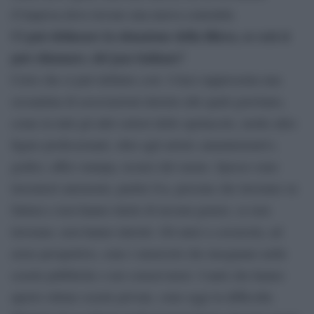
d’impresa deve trovare una nuova centralità.
Ci può delineare la situazione della filiera, se così si
può chiamare, del jazz italiano?
Certo che si può definire così. I-Jazz rappresenta una
sessantina di associazioni intorno alle quali gravitano,
come in tutti gli altri settori dello spettacolo, molte altre
figure professionali, oltre agli artisti; amministrativi,
grafici, uffici stampa, tecnici del suono. Spesso sono
lavoratori autonomi, partite Iva, persone che lavorano su
fattura e non hanno tutele di nessun genere, se non
lavorano, non hanno introiti. Gli unici a cavarsela, ad
avere prospettive, sono i musicisti che insegnano nelle
scuole pubbliche o nei conservatori. I tanti che hanno
aperto ottime scuole private, sono oggi in difficoltà.