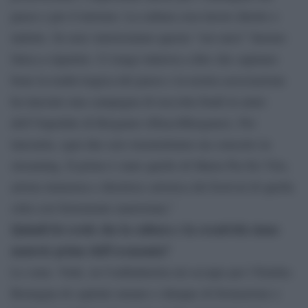
paese e per il turismo. La cultura crea lavoro diretto e
indotto. Se non valorizziamo questo “oro nero” faremo
fatica a ripartire. Ci tengo tuttavia a dire che capiamo
bene la realtà tragica del paese e la nostra associazione
ha lanciato una campagna di raccolta fondi in aiuto
dell’Ospedale di Bergamo (#Jazz4Bergamo). Per
lanciarla, ogni due sere trasmettiamo un concerto in
streaming. Il primo è stato quello di Maria Pia De Vito,
artista immensa e direttrice artistica del festival di quella
città così fortemente martoriata.”
Quindi lei crede che la cultura e la creatività siano
materie prime dell’economia?
Lo sono. Vede, in Confindustria mi occupo per l’Emilia-
Romagna di capitale umano e dunque di formazione e