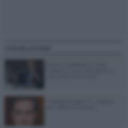
Articoli correlati
Bonomi (Confindustria): "Dopo
l'aumento dei prezzi dell'energia, lo
stato rinunci a Iva e accise"
Confindustria Radio Tv: ci vogliono
pari condizioni di mercato