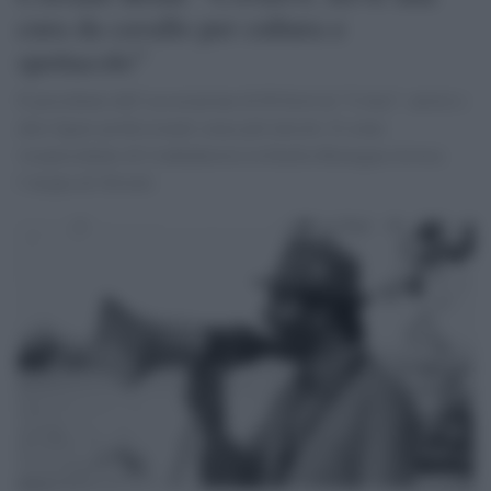
cura da cavallo per cultura e
spettacolo”
Il presidente dell’associazione di 60 festival “I-Jazz”: artisti e
altre figure professionali senza più introiti. E come
vicepresidente di Confindustria in Emilia Romagna rievoca
l’utopia di Olivetti