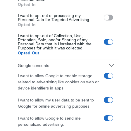
Opted In
grant or deny consent to Google and its third-party tags to
use your data for below specified purposes in below Google
I want to opt-out of processing my
L'album /
"Timeless", il nuovo album postumo di Prince
consent section.
Personal Data for Targeted Advertising.
racconta quattro decenni di creatività
Opted In
I want to opt-out of Collection, Use,
Retention, Sale, and/or Sharing of my
Personal Data that Is Unrelated with the
Purposes for which it was collected.
Opted Out
Google consents
I want to allow Google to enable storage
related to advertising like cookies on web or
device identifiers in apps.
I want to allow my user data to be sent to
Google for online advertising purposes.
Syndication
Culture
I want to allow Google to send me
Salute
Globalist
personalized advertising.