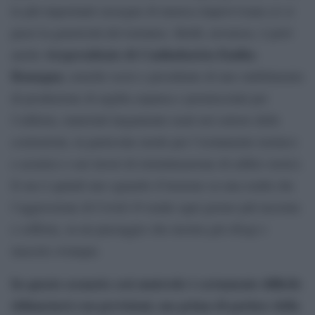
le più importanti rassegne di musica improvvisata (ci si
passi la genericità del termine). Beldì, novarese, è però
vicepresidente di Confindustria Emilia-
anche
Romagna
, nonché socio e presidente di uno stabilimento
di produzione di argilla espansa e premiscelati per
l’edilizia, materiali largamente usati nel settore delle
costruzioni, in particolar modo per l’isolamento termico
e acustico e nei lavori di ristrutturazione di edifici storici.
Il suo è quindi uno sguardo d’insieme su una realtà che
l’aggressione di Covid-19 rende ogni giorno più lacerata
e sofferta, su un paesaggio che mostra già sfregi e
macerie ovunque.
In questo scenario così mutevole è certamente difficile
sbilanciarsi con previsioni, ma prima di parlare della