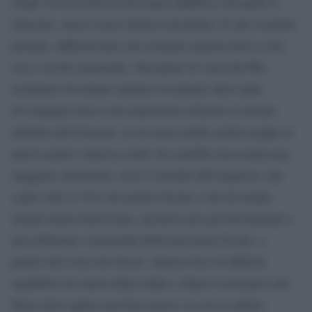
tempo la necessità di una mano pubblica che guidi la
rinascita, senza essere tuttavia invadente. È uno scenario
pesante, difficilissimo che richiede risposte forti e non
solo a livello nazionale. Dal punto di vista del PIL,
rischiamo di tornare indietro di almeno dieci anni.
Ovviamente non è mia intenzione criticare le misure
adottate dal Governo, se ne sono sentite anche troppe in
questi giorni, tuttavia credo che sarebbe necessaria una
maggiore attenzione verso il mondo dell’impresa, che
copre oltre il 70% del gettito fiscale e che da tempo
chiede minor burocrazia, incentivi per gli investimenti e
una riduzione sostanziale della pressione fiscale, a
partire dal costo del lavoro. Questa fase di difficile
equilibrio fra tutela della salute e futuro economico del
Paese deve aprire una fase nuova, in cui la cultura