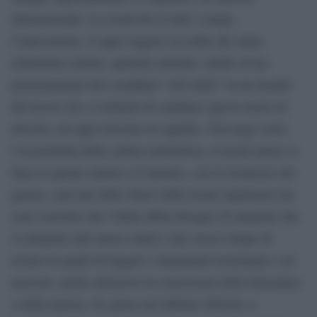
internazionali. La creatività in tutti i campi,
l’innovazione, il saper leggere la realtà che muta,
richiedono cultura, apertura mentale, studio ed un
potenziamento dei cosiddetti “soft skills” in un mondo
del lavoro che ci richiede di cambiare spesso ruolo ed
attività e di saper lavorare in squadra. Non nego certo
l’essenzialità della cultura umanistica, il nostro paese si
basa su quella cultura e il turismo, con la ricchezza che
genera, sarà una delle chiavi della nostra ripartenza ma
sono convinto che l’Italia abbia bisogno di umanisti che
si adeguino alle nuove realtà e allo stesso tempo di
tecnici in grado di leggere i mutamenti tecnologici e di
mercato, anche attraverso la conoscenza della letteratura
o della musica. Sì, penso ad Adriano Olivetti, a