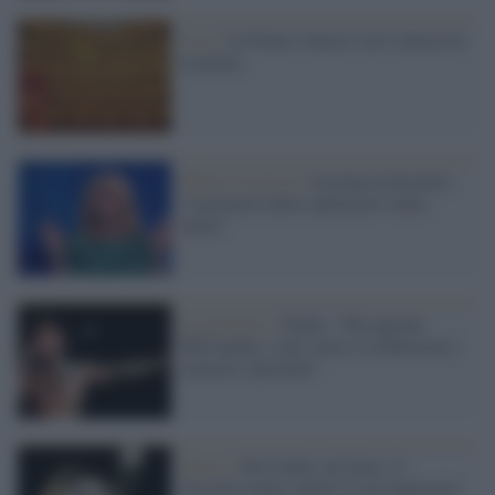
Live /
La Fenice rinasce con i musicisti
in platea
Effetti Covid 19 /
Luciana Littizzetto:
“Lavoratori dello spettacolo senza
tutele”
La polemica /
Fedez: “Ha ragione
McCartney, a chi vuole si rimborsino i
concerti cancellati”
Teatro /
Da Cechov ad Alice, il
Vascello mette online il suo repertorio