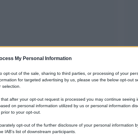
ocess My Personal Information
i italiani dopo la crescita delle bollette per
to opt-out of the sale, sharing to third parties, or processing of your per
 di Confindustria.
formation for targeted advertising by us, please use the below opt-out s
 selection.
per l’aumento dei prezzi dell’energia in Italia è
 that after your opt-out request is processed you may continue seeing i
cci proventi attraverso Iva e accise, che gravano
ased on personal information utilized by us or personal information dis
 prior to your opt-out.
rately opt-out of the further disclosure of your personal information by
aggiungendo: “Siamo ansiosi di
he IAB’s list of downstream participants.