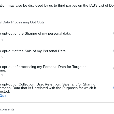
à di arginare questi aumenti, affinché non si
tion may also be disclosed by us to third parties on the IAB’s List of 
miglie italiane”.
 that may further disclose it to other third parties.
con i No vax”
 that this website/app uses one or more Google services and may gath
– All’assemblea annuale di
l Data Processing Opt Outs
including but not limited to your visit or usage behaviour. You may click 
ell’Astronomia sollecita ad accelerare sulle
Ulti
 to Google and its third-party tags to use your data for below specifi
o opt-out of the Sharing of my personal data.
ogle consent section.
hiara -. Basta rinvii, basta giochetti, basta veti.
In
sì la sua “preoccupazione” per il
o opt-out of the Sale of my Personal Data.
 al Pnrr che, avverte, “rischia di slittare”.
In
una strada profondamente sbagliata quella del
to opt-out of processing my Personal Data for Targeted
ing.
l consenso effimero”. Confindustria “si opporrà a
In
 il processo delle riforme” e “a chi flirta con i
o opt-out of Collection, Use, Retention, Sale, and/or Sharing
ersonal Data that Is Unrelated with the Purposes for which it
ezza di cittadini e lavoratori, come a chi pensa
Il ri
lected.
Out
Una d
casa 
consents
e per l’Italia”
– Il leader di Confindustria si
gara 