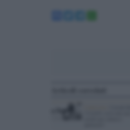
Facebook
Twitter
Telegram
WhatsA
Articoli correlati
L'intervista /
Corrado B
“Covid19, serve una cur
cavallo per cultura e
spettacolo”