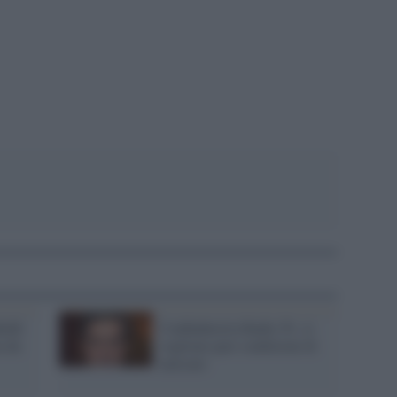
pp
eldì:
Confindustria Radio Tv: ci
a da
vogliono pari condizioni di
mercato