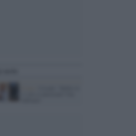
i anche
Il caso /
Crisanti: "Medici in
tv solo se autorizzati? Una
buffonata"