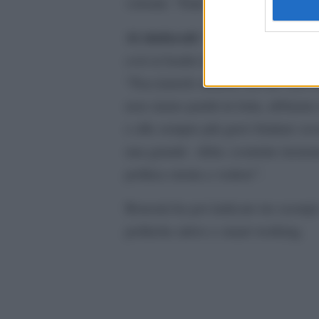
volontà: “Fatti dire che è impossib
Ai sindacati: “Facciamo un vero 
così ai leader dei sindacati, Cgil, 
“Facciamolo almeno noi un vero Pat
non siamo partiti in lotta, abbiam
e alle sempre più gravi fratture soc
una grande sfida: costruire insiem
politica stenta a vedere”.
Bonomi ha poi indicato tre esempi c
politiche attive e smart working.