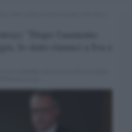
ria): “Dopo l’aumento dei prezzi dell’energia, lo stato rinunci a
tria): "Dopo l'aumento
gia, lo stato rinunci a Iva e
siosi di comprendere come il governo tenterà di arginare
i flirta con i no-vax"