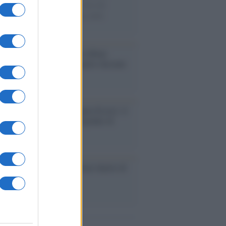
ie di carta, il rapporto con i fan che
nuano a cercarlo e la bellezza delle
gne e dei gatti.
bum /
"Timeless", il nuovo album
mo di Prince racconta quattro decenni
eatività
augurazione /
Cuneo inaugura Esseci: il
 polo culturale nell’ex ospedale di
a Croce
ca /
Love Sensation, il primo duetto di
nna e Kylie Minogue