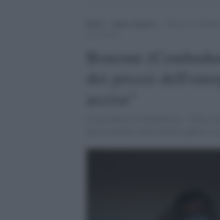
Home
>
Senza categoria
>
Bonomi (Confindust
Iva e accise”
Bonomi (Confindus
dei prezzi dell'ener
accise"
Il presidente di Confindustria: "Siamo an
questi aumenti. Sulle riforme opporsi a ch