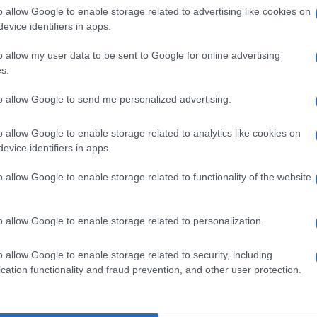
tovagl
 “continui a lungo nella sua attuale esperienza”
o allow Google to enable storage related to advertising like cookies on
conti
evice identifiers in apps.
rtiti attentino alla coesione del governo
monta
o allow my user data to be sent to Google for online advertising
ive con veti e manovre in vista della scelta da
s.
L'al
postu
to allow Google to send me personalized advertising.
di cr
ini della necessità, diverso dagli uomini della
o allow Google to enable storage related to analytics like cookies on
a a un regime ventennale di oppressione e dagli
evice identifiers in apps.
L'in
cio alla lattina, del rinvio eterno”.
nuovo
o allow Google to enable storage related to functionality of the website
Sant
e – riprende -: di fare le scelte più giuste per
cosa più difficile è capire quale ponte devi
o allow Google to enable storage related to personalization.
Musi
ciare. Perché cambiare è certo difficile, ma non
Mado
o allow Google to enable storage related to security, including
cation functionality and fraud prevention, and other user protection.
efinita eroina della passione dello sforzo e della