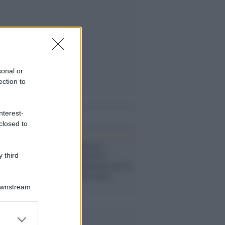
sonal or
ection to
nterest-
i anche
closed to
Il concerto /
Brunori,
Giancane, Voltarelli e
 third
Peyote: “Ci schieriamo per la
Palestina perché siamo
umani”
Downstream
er and store