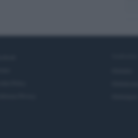
Syndication
cebook
itter
Globalist
okie Policy
Globalscie
eferenze Privacy
Globalsport