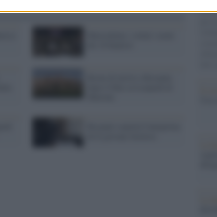
Circa
più s
l'abbi
erra e
Musicultura: svelati i nomi
consu
dei 16 finalisti
abbin
tutti i
Boom di turisti a Recanati,
alia
dopo il film su Leopardi di
Il ca
Martone
Usa, 
ardi
Recanati ospiterà l'anteprima
de Il giovane favoloso
La b
vogli
dirig
La da
dovre