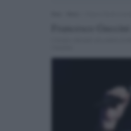
Home
>
Musica
>
Francesco Guccini si racco
Francesco Guccini 
L'incontro a Recanati sarà condotto da Ma
Caterpillar.