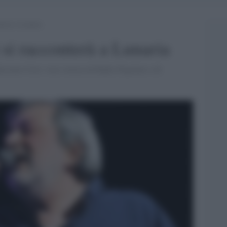
nterà a Lunaria
si racconterà a Lunaria
ssimo Cirri, voce storica di Radio Popolare e di