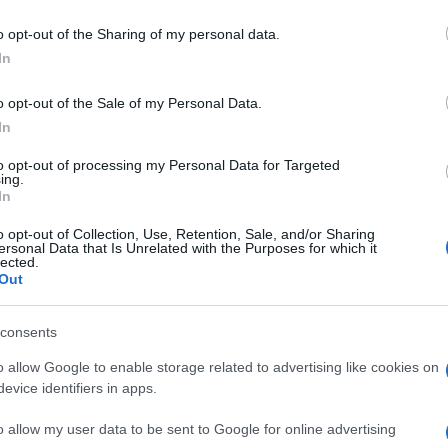
including but not limited to your visit or usage behaviour. You may click 
 to Google and its third-party tags to use your data for below specifi
o opt-out of the Sharing of my personal data.
ogle consent section.
In
o opt-out of the Sale of my Personal Data.
rata speciale il 4 agosto sul palco di Lunaria, a
In
re ma per raccontarsi, percorrendo l’Italia dal
to opt-out of processing my Personal Data for Targeted
ing.
so le sue canzoni e i suoi libri (romanzi, gialli,
In
sue origini, le sue ispirazioni.
o opt-out of Collection, Use, Retention, Sale, and/or Sharing
ersonal Data that Is Unrelated with the Purposes for which it
o Cirri, voce storica di Radio Popolare e di
lected.
Out
certo dei Musici, i musicisti che hanno
ending tour durato 40 anni. “Canzoni come
consents
a, Autogrill, Auschwitz, L’avvelenata e
o allow Google to enable storage related to advertising like cookies on
evice identifiers in apps.
na volta di più come Guccini abbia creato un
i generazione in generazione che accende sempre
o allow my user data to be sent to Google for online advertising