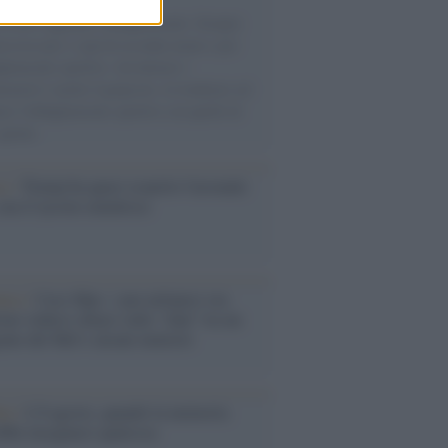
 il 20% riguarda l'abbigliamento. Sempre
uccesso per i capi di seconda mano e per
gliamento sportivo. Ad attrarre i
matori è anche il gorpcore, la tendenza ad
are l'abbigliamento sportivo con quello di
 giorni.
so /
Trump ha quasi esaurito l'arsenale
ma il tycoon smentisce
anca /
Caso Mps: i pm milanesi ora
ono vederci chiaro sulle “chat” tra un
ente del Mef e alcuni ministri
ta /
L'8 agosto, quando la memoria
bbe insegnarci qualcosa