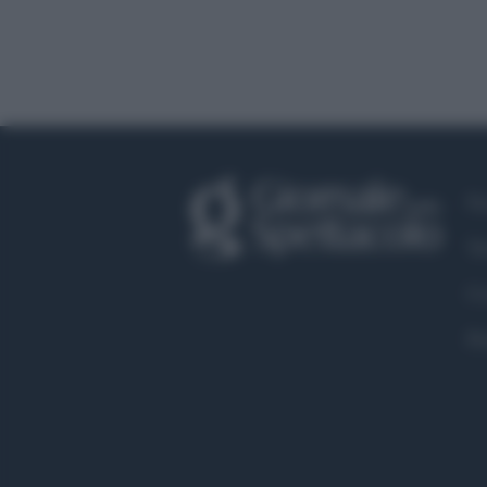
Fa
Tw
Co
Pr