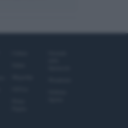
Culture
Giornale
dello
Salute
Spettacolo
Megachip
nce
Wondernet
GiULia
Giuliana
Sgrena
Prima
Pagina