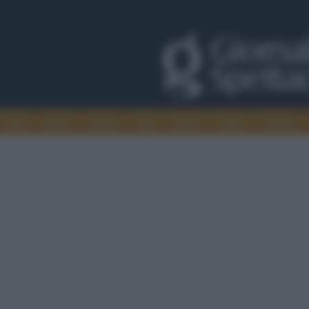
Trade
Radio
Games
Agis
Danza
Video
Cinema