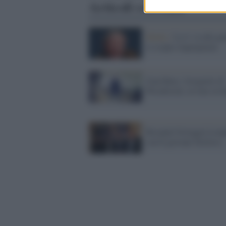
Articoli correlati
Media /
La tv va alla gu
si scopre impreparata
Joan Baez, l'usignolo di
Woodstock, in tour in It
Recanati festeggia Leop
con Il giovane favoloso