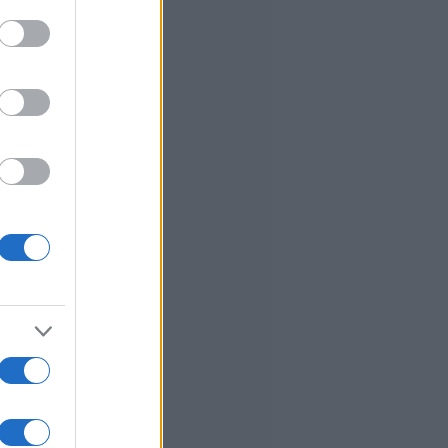
to grant or
ed purposes