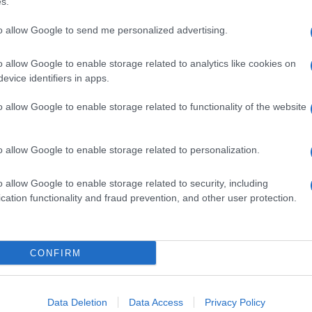
s.
dice il direttore artistico di Musicultura Piero
ormerà in un’arena sotto le stelle, con ingresso
to allow Google to send me personalized advertising.
o allow Google to enable storage related to analytics like cookies on
evice identifiers in apps.
o allow Google to enable storage related to functionality of the website
Ulti
pp
o allow Google to enable storage related to personalization.
o allow Google to enable storage related to security, including
cation functionality and fraud prevention, and other user protection.
CONFIRM
Tend
onlin
Data Deletion
Data Access
Privacy Policy
artic