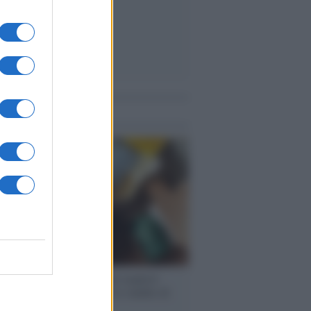
me notizie
enze /
Sale il numero degli acquisti
e in Europa e aumentano le vendite di
oli second hand