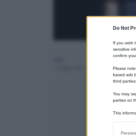
Do Not Pr
If you wish 
sensitive in
confirm your
GdS
13 Giugno 2016 - 14.33
Please note
based ads b
third parties
You may sepa
parties on t
This informa
Participants
Please note
Persona