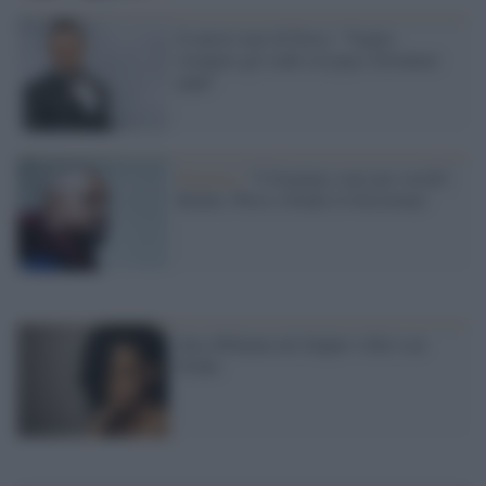
Il nuovo tour di Ferro: "Voglio
riempire gli stadi col pop e diventare
papà"
Protesta /
"I Grammy sono per vecchi",
Bieber, West e Drake lo boicottano
Sexy Rihanna nel doppio video con
Drake