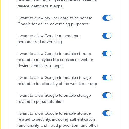
related to advertising like cookies on web or
device identifiers in apps.
I want to allow my user data to be sent to
Google for online advertising purposes.
Syndication
Culture
I want to allow Google to send me
Salute
Globalist
personalized advertising.
Megachip
Globalscience
I want to allow Google to enable storage
related to analytics like cookies on web or
GiULia
Globalsport
device identifiers in apps.
Prima Pagina
I want to allow Google to enable storage
related to functionality of the website or app.
I want to allow Google to enable storage
Giornale dello
Facebook
related to personalization.
Spettacolo
Twitter
I want to allow Google to enable storage
Wondernet
related to security, including authentication
Cookie Policy
functionality and fraud prevention, and other
Giuliana Sgrena