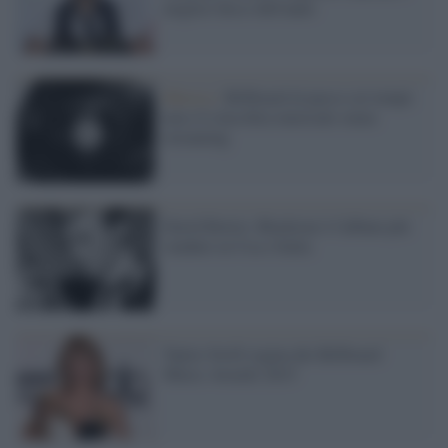
miglior disco dell'anno
Musica /
Billboard al passo coi tempi:
non c'è classifica musicale senza
streaming
David Bowie: Blackstar è l'album più
venduto in Usa e Italia
Taylor Swift regina dei Billboard
Music Awards 2015