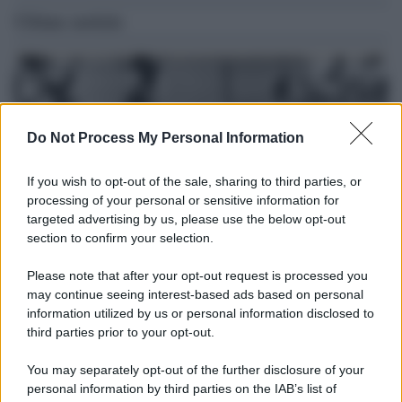
Ultime notizie
Do Not Process My Personal Information
If you wish to opt-out of the sale, sharing to third parties, or
processing of your personal or sensitive information for
targeted advertising by us, please use the below opt-out
section to confirm your selection.
Please note that after your opt-out request is processed you
Il lutto /
Addio a Livio Berruti, leggenda dello sprint
may continue seeing interest-based ads based on personal
italiano
information utilized by us or personal information disclosed to
third parties prior to your opt-out.
L’oro olimpico nei 200 metri a Roma 1960 aveva 87 anni. È morto
in una clinica torinese dopo un periodo di malattia.
You may separately opt-out of the further disclosure of your
personal information by third parties on the IAB’s list of