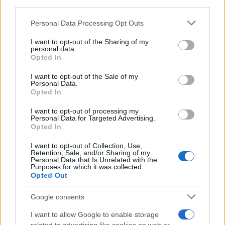
Motociclismo /
Raúl Fernández vince il Gp di Gran
downstream participants.
Bretagna davanti a Martin e Bezzecchi
Personal Data Processing Opt Outs
This information may also be disclosed by us to third parties
on the IAB’s List of Downstream Participants that may further
I want to opt-out of the Sharing of my
disclose it to other third parties.
personal data.
Il libro /
La letteratura che racconta l’estate
Opted In
Please note that this website/app uses one or more Google
services and may gather and store information including but
I want to opt-out of the Sale of my
Personal Data.
not limited to your visit or usage behaviour. You may click to
Opted In
grant or deny consent to Google and its third-party tags to
use your data for below specified purposes in below Google
I want to opt-out of processing my
L’evento /
Premio Dessì 2026, Villacidro si accende di
consent section.
Personal Data for Targeted Advertising.
cultura
Opted In
I want to opt-out of Collection, Use,
Retention, Sale, and/or Sharing of my
Personal Data that Is Unrelated with the
Purposes for which it was collected.
Opted Out
Google consents
I want to allow Google to enable storage