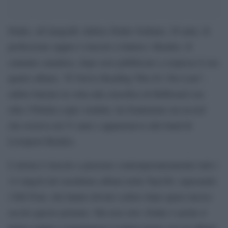
Drake, all’anagrafe Aubrey Drake Graham, 28 anni, di
professione rapper è riuscito a battere i Beatles. Il
cantante canadese, dopo aver pubblicato a sorpresa il suo
quarto album, “If You’re Reading This It’s Too Late”,
subito balzato in vetta alla classifica di Billboard con
oltre 550mila copie vendute, ha frantumato un record
che resistva da 51 anni e apparteneva alla band di
Liverpool Beatles.
L’artista è riuscito a piazzare contemporaneamente tutti i
14 singoli del suoultimo album nella Top100, superando
i Fab Four, che hanno dovuto cedere dopo quasi mezzo
secolo questo primato. Ma non solo: Drake è anche il
primo rapper a raggiungere il primo posto con un album