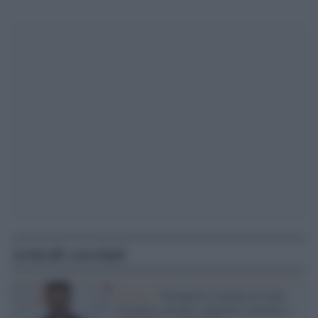
Articoli correlati
Musica /
'Despacito' trionfa ai Latin
Grammy Awards, migliore canzone e