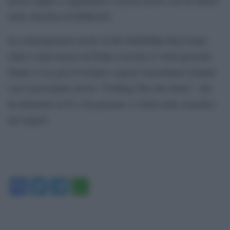
nella classifica di Billboard.
In contemporanea anche la Hot R&B/Hip-Hop Songs
chart è stata invasa da Drake con ben 21 titoli presenti.
Drake si era già avvicinato a questi straordinari risultati
con il precedente lavoro “Nothing Was the Same”, che
ha debuttato al #1 e ha piazzato 12 titoli nella classifica
dei singoli.
Facebook
Twitter
Telegram
WhatsApp