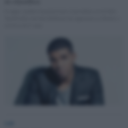
in classifica
Il rapper canadese ha polverizzato il precedente record della
Top100 della classifica Billboard che apparteneva ai Beatles e
resisteva da 51 anni.
GdS