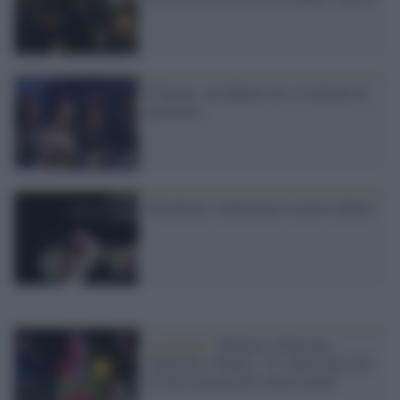
X Factor: un debutto da 1,3 milioni di
spettatori
Afterhours: annunciato il nuovo album
Il concerto /
Brunori, Giancane,
Voltarelli e Peyote: “Ci schieriamo per
la Palestina perché siamo umani”