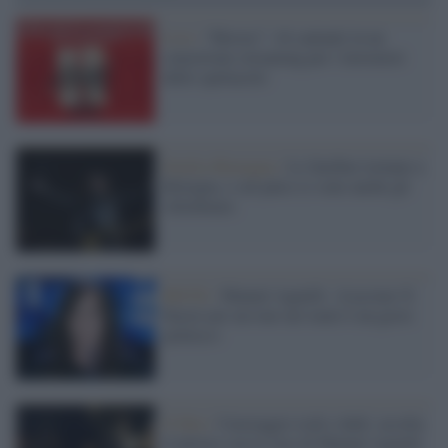
Live /
“Heroes”: 44 cantanti in un
concertone streaming per i lavoratori
dello spettacolo
Emilia-Romagna /
Le Sardine tornano a
Bologna, e sul palco ci sono anche gli
Afterhours
ROCK /
Manuel Agnelli: «Lasciare X
Factor per un tour nei teatri è un gesto
politico»
Il film /
Caravaggio rock e dark: ascolta
il pittore con la voce di Manuel Agnelli