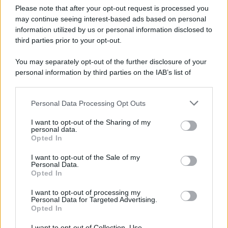
Autore di capolavori come Auschwitz, La locomotiva,
Please note that after your opt-out request is processed you
L’avvelenata e Canzone per un’amica, ha segnato oltre mezzo
may continue seeing interest-based ads based on personal
information utilized by us or personal information disclosed to
secolo di musica e cultura italiana. I funerali si svolgeranno in
third parties prior to your opt-out.
forma strettamente privata, mentre a settembre sarà organizzata
una cerimonia commemorativa.
You may separately opt-out of the further disclosure of your
personal information by third parties on the IAB’s list of
L'anniversario /
90 anni di Yves Saint Laurent, tra moda e
downstream participants.
scandali
Personal Data Processing Opt Outs
This information may also be disclosed by us to third parties
on the IAB’s List of Downstream Participants that may further
I want to opt-out of the Sharing of my
disclose it to other third parties.
personal data.
Le programmazioni /
I documentari RAI che raccontano
Opted In
Please note that this website/app uses one or more Google
l'Italia: da Mennea, a Tina Anselmi sino a Renzo Piano è
services and may gather and store information including but
atteso un autunno tra grandi biografie, cultura, sport e crime
I want to opt-out of the Sale of my
Personal Data.
not limited to your visit or usage behaviour. You may click to
Opted In
grant or deny consent to Google and its third-party tags to
use your data for below specified purposes in below Google
I want to opt-out of processing my
L'evento /
Cent'anni di Turandot: torna a Verona lo
consent section.
Personal Data for Targeted Advertising.
spettacolo di Zeffirelli
Opted In
I want to opt-out of Collection, Use,