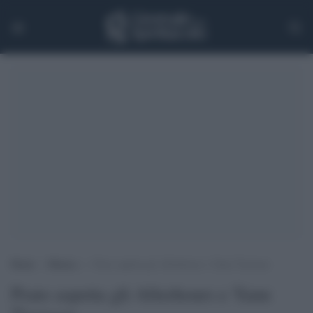
Home
>
Musica
>
Prato aspetta gli Afterhours e Yann Tiernsen
Prato aspetta gli Afterhours e Yann