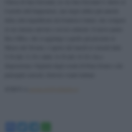
Chiesa di San Giovanni, in via San Giovanni 9, dietro al
Castello dell’Imperatore, uno degli edifici più antichi
della città riqualificato da Fonderia Cultart, che svolgerà
al suo interno attività e servizi culturali. Il nuovo punto
Box Office, che si aggiunge a quello già presente al
Museo del Tessuto, è aperto dal lunedì al venerdì dalle
9.30 alle 13.30 e dalle 14.30 alle 18.30 e ha a
disposizione i biglietti degli eventi di Prato Estate e dei
principali concerti, festival e teatri italiani.
spettacolo@globalist.it
SCRIVI A:
Facebook
Twitter
Telegram
WhatsApp