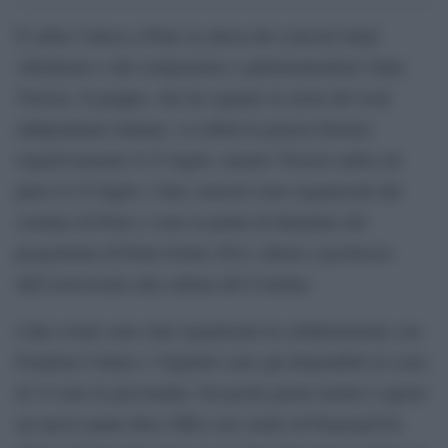
È salita l’attesa a Prato in attesa dei concerti degli
Afterhours e del compositore e pulistrumentista Yann
Tiersen. Il gruppo, che ha segnato la storia del rock
indipendente italiano, si esibirà in piazza Duomo
rispettivamente il 23 luglio, mentre Tiersen salirà sul
palco il 25 luglio. I due concerti sono organizzati dal
comune di Prato e sono la punta di diamante del
programma di Prato Estate 2014, ideato e promosso
dall’assessorato alla cultura del Comune.
I due eventi sono stati organizzati in collaborazione con
Fonderia Cultart e i biglietti sono già disponibili al costo
di 15 euro in prevendita. Da pochi giorni inoltre è aperto
un nuovo punto Box Office nel centro di Pratonell’Ex