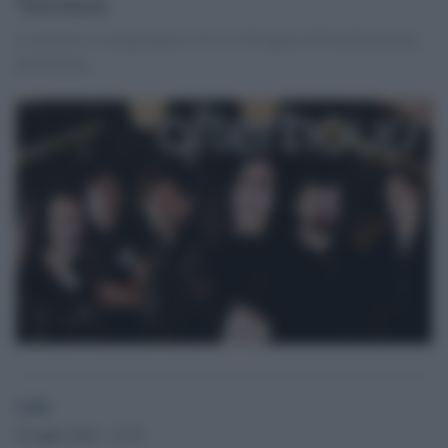
Tiernsen
I concerti si svolgeranno il 23 e il 25 luglio 2014 nella piazza
del Duomo.
GdS
9 Luglio 2014 - 11.35