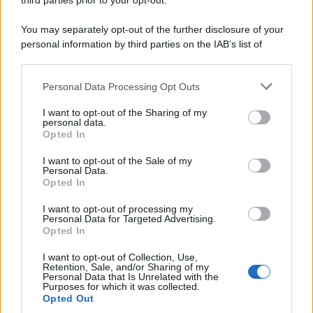
third parties prior to your opt-out.
L’oro olimpico nei 200 metri a Roma 1960 aveva 87 anni. È morto
in una clinica torinese dopo un periodo di malattia.
You may separately opt-out of the further disclosure of your
personal information by third parties on the IAB’s list of
Motociclismo /
Raúl Fernández vince il Gp di Gran
downstream participants.
Bretagna davanti a Martin e Bezzecchi
Personal Data Processing Opt Outs
This information may also be disclosed by us to third parties
on the IAB’s List of Downstream Participants that may further
I want to opt-out of the Sharing of my
disclose it to other third parties.
personal data.
Il libro /
La letteratura che racconta l’estate
Opted In
Please note that this website/app uses one or more Google
services and may gather and store information including but
I want to opt-out of the Sale of my
Personal Data.
not limited to your visit or usage behaviour. You may click to
Opted In
grant or deny consent to Google and its third-party tags to
use your data for below specified purposes in below Google
I want to opt-out of processing my
L’evento /
Premio Dessì 2026, Villacidro si accende di
consent section.
Personal Data for Targeted Advertising.
cultura
Opted In
I want to opt-out of Collection, Use,
Retention, Sale, and/or Sharing of my
Personal Data that Is Unrelated with the
Purposes for which it was collected.
Opted Out