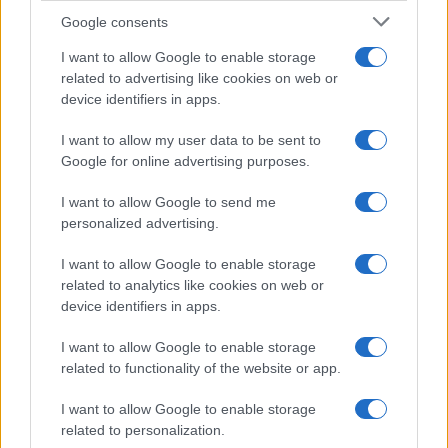
Google consents
I want to allow Google to enable storage
related to advertising like cookies on web or
device identifiers in apps.
I want to allow my user data to be sent to
Google for online advertising purposes.
Syndication
Culture
I want to allow Google to send me
Salute
Globalist
personalized advertising.
Megachip
Globalscience
I want to allow Google to enable storage
related to analytics like cookies on web or
GiULia
Globalsport
device identifiers in apps.
Prima Pagina
I want to allow Google to enable storage
related to functionality of the website or app.
I want to allow Google to enable storage
Giornale dello
Facebook
related to personalization.
Spettacolo