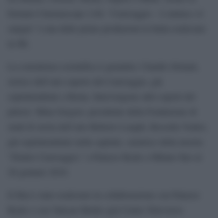
formato Cinemascope 2:40, “Caravaggio – L’anima e il
sangue” è una delle prime produzioni in Italia realizzate
in 8K.
La consulenza scientifica è garantita: Claudio Strinati,
storico dell’arte esperto del Caravaggio, già
soprintendente a Roma. Intervengono altri esperti del
pittore: Mina Gregori, presidente della Fondazione di
studi di storia dell’arte Roberto Longhi, Rossella Vodret,
già soprintendente nella capitale, curatrice della mostra
“Dentro Caravaggio,” a Palazzo Reale a Milano fino al
28 gennaio 2018.
Il film è stato realizzato in collaborazione con Palazzo
Reale e con Vatican Media (già Centro Televisivo