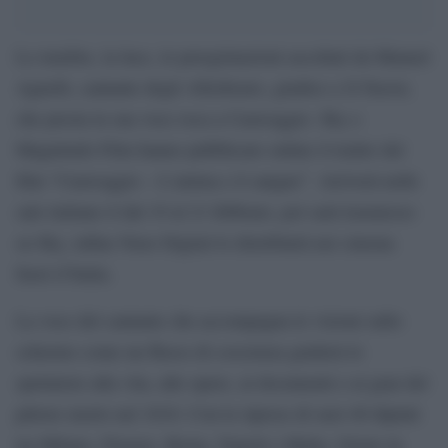
Le tenebre, la luce, le peregrinazioni ascoltati da Manuel
Agnelli, cantante degli Afterhours, giudice a X Factor,
che presta la sua voce roca a Caravaggio. Sky e
Magnitudo Film hanno pubblicato online il trailer del
film “Caravaggio – L’anima e il sangue”. Arriverà nelle
sale italiane il dal 19 al 21 febbraio, poi sarà trasmesso
su Sky, infine Nexo Digital lo distribuirà nei cinema
fuori d’Italia.
La voce del cantante che accompagna le visioni sullo
schermo come un flusso di coscienza guiderà lo
spettatore alla vita, alle opere, ai documenti e ai guai del
pittore morto nel 1610. Con le riprese di suoi 40 dipinti
tra Milano, Firenze, Roma, Napoli e Malta. Girato in