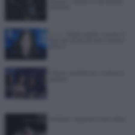
Bologna, e sul palco ci sono anche gli
Afterhours
ROCK /
Manuel Agnelli: «Lasciare X
Factor per un tour nei teatri è un gesto
politico»
X Factor: un debutto da 1,3 milioni di
spettatori
Afterhours: annunciato il nuovo album