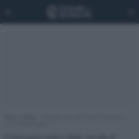
Home
>
Cinema
>
Caravaggio rock e dark: ascolta il pittore con la
voce di Manuel Agnelli
Caravaggio rock e dark: ascolta il