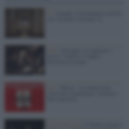
Tv /
Artquake, il documentario sull'arte
che i terremoti ci portano via
Film /
Caravaggio, tra capolavori e
arresti: "l'anima e il sangue"
dell'artista al cinema
Live /
“Heroes”: 44 cantanti in un
concertone streaming per i lavoratori
dello spettacolo
Emilia-Romagna /
Le Sardine tornano a