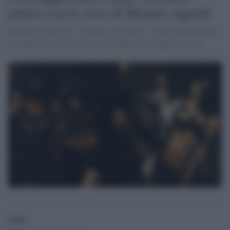
pittore con la voce di Manuel Agnelli
Guarda il trailer de "L'anima e il sangue", il film ad altissima
risoluzione sulla vita e le opere dell'artista oggi più amato
GdS