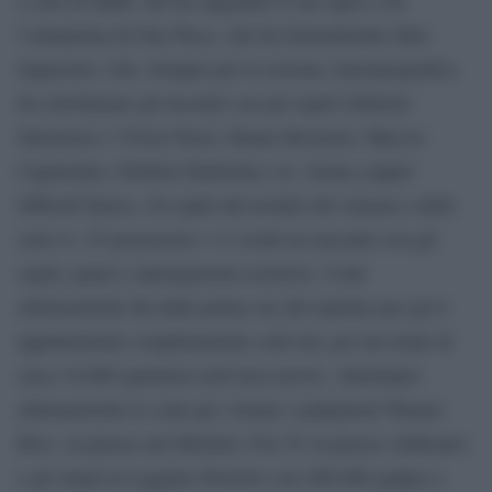
l’anteprima di One Piece, che ha letteralmente fatto
impazzire i fan. Sempre per la sezione cinematografica
da sottolineare gli incontri con gli ospiti Gabriele
Salvatores e Victor Perez, Bruno Bozzetto, Maccio
Capatonda e Herbert Ballerina e la ‘strana coppia’
Siffredi-Tanica. 20 ospiti dal mondo del cinema e delle
serie tv, 25 proiezioni e 11 eventi tra incontri con gli
ospiti, panel e anticipazioni esclusive. Code
chilometriche fin dalle prime ore del mattino per gli 8
appuntamenti completamente sold out, per un totale di
circa 10.000 spettatori nell’area movie. Altrettanto
chilometriche le code per visitare i padiglioni Warner
Bros. in piazza san Michele, Fox Tv in piazza Anfiteatro
e gli stand al Loggiato Pretorio con 200.000 gadget a