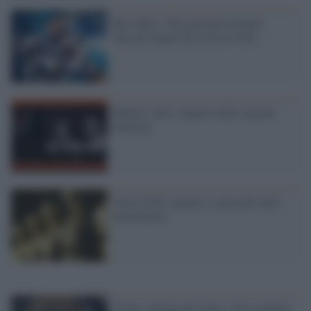
Box office: l'Era glaciale insegue
Suicide Squad che resta in vetta
Bif&st: tutti i numeri della settima
edizione
Oscar 2016: numeri e curiosità sulle
nomination
Torino, Salone del Libro: cifre gonfiate