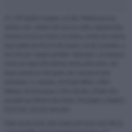
271.208 biglietti strappati, ed oltre 500mila persone
stimate sono i numeri del successo della cinquantesima
edizione di Lucca Comics & Games, evento che rimarrà
negli annali dei Festival del genere a livello mondiale, e
non solo per i numeri prodotti. Tantissimi e di immenso
livello gli ospiti dell’edizione dorata dell’evento, che
hanno portato in città quello che i fan più di tutto
desiderano: il contenuto. Da Frank Miller a Milo
Manara, da Zerocalcare a Terry Brooks e Frank Cho,
passando per Roberto Recchioni, Christopher Campbell,
Zed Cook e davvero tanti altri.
Tante novità anche nella sempre più estesa Area Movie,
a cura di QMI, che ha raggiunto il suo apice con