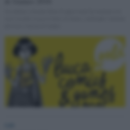
& Games 2016
Un ordinato e festante fiume di appassionati ha terminato ieri
sera l’assedio a Lucca Comics & Games, celebrando l’edizione
più ricca e riuscita di sempre.
GdS