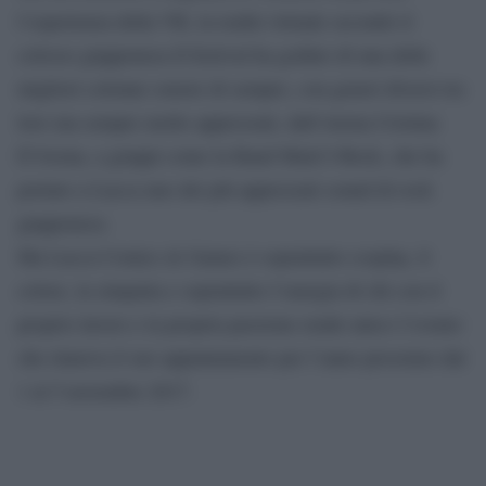
l’esperienza della VR, la realtà virtuale secondo il
colosso giapponese.Il festival ha goduto di una delle
migliori colonne sonore di sempre, con generi diversi tra
loro ma sempre molto apprezzati, dall’eterna Cristina
D’Avena, a gruppi come la Band Maid J-Rock, che ha
portato a Lucca uno dei più apprezzati sound di rock
giapponese.
Ma Lucca Comics & Games è soprattutto cosplay, il
colore, la simpatia e soprattutto l’energia di chi con il
proprio lavoro e la propria passione rende unico l’evento
che rinnova il suo appuntamento per l’anno prossimo dal
1 al 5 novembre 2017.