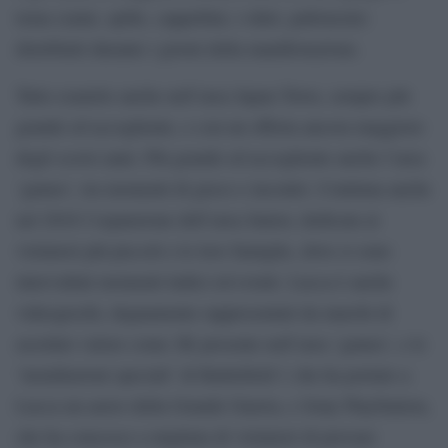
tema (zaini, spille, cappellini, t-shirt, palloncini)
distribuiti durante i giorni della manifestazione.
Tutto esaurito anche nell’area Japan Town, sempre più
grande ed accogliente, e con un offerta ancora maggiore
degli scorsi anni. Più grande ed accogliente anche l’area
‘games’, tra momenti di gioco e incontri. Continua anche
nel 2016 l’espansione dell’area Junior, dedicata ai
visitatori più piccoli e le loro famiglie, dove si sono
intervallati momenti ludici ed eventi. Lucca è anche
videogiochi, degnamente rappresentati da marchi di
assoluto valore come 2K presente nell’area ‘games’, e le
‘installazioni speciali’ di Battlefield 1 che ha portato a
Lucca un aereo della Grande Guerra, e Sony PlayStation,
che ha concesso a migliaia di visitatori di provare