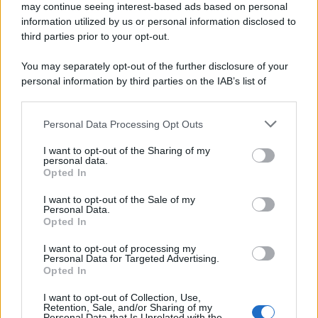
L'attesa /
Un estate di calcio: tra Mondiali e Serie A
may continue seeing interest-based ads based on personal
information utilized by us or personal information disclosed to
Terminata la Coppa del Mondo, Infantino prova a privatizzare i
third parties prior to your opt-out.
tornei mondiali. Nel frattempo, il calciomercato va avanti e
sembra regalarci una Serie A di livello
You may separately opt-out of the further disclosure of your
personal information by third parties on the IAB’s list of
Tendenze /
Sale il numero degli acquisti online in Europa e
downstream participants.
aumentano le vendite di articoli second hand
Personal Data Processing Opt Outs
This information may also be disclosed by us to third parties
on the IAB’s List of Downstream Participants that may further
I want to opt-out of the Sharing of my
disclose it to other third parties.
personal data.
Il caso /
Trump ha quasi esaurito l'arsenale Usa, ma il
Opted In
Please note that this website/app uses one or more Google
tycoon smentisce
services and may gather and store information including but
I want to opt-out of the Sale of my
Personal Data.
not limited to your visit or usage behaviour. You may click to
Opted In
grant or deny consent to Google and its third-party tags to
use your data for below specified purposes in below Google
I want to opt-out of processing my
La banca /
Caso Mps: i pm milanesi ora vogliono vederci
consent section.
Personal Data for Targeted Advertising.
chiaro sulle “chat” tra un dirigente del Mef e alcuni ministri
Opted In
I want to opt-out of Collection, Use,
Retention, Sale, and/or Sharing of my
Personal Data that Is Unrelated with the