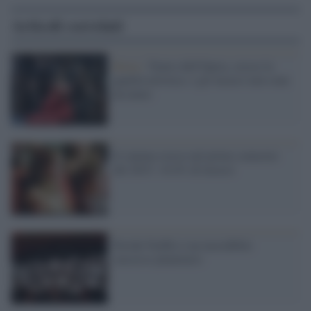
Articoli correlati
Roma /
Teatro dell'Opera, cresce la
qualità artistica: e gli incassi non sono
da meno
Il cinema cresce nel primo semestre
del 2015: +9,4% di incassi
Perché Netflix è un incredibile
successo planetario