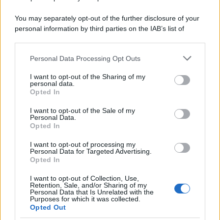
marine avevano un ruolo marginale.
You may separately opt-out of the further disclosure of your
personal information by third parties on the IAB’s list of
Il medagliere /
Europei di nuoto: Pellecani guida una super
downstream participants.
Italia
Personal Data Processing Opt Outs
This information may also be disclosed by us to third parties
on the IAB’s List of Downstream Participants that may further
I want to opt-out of the Sharing of my
disclose it to other third parties.
personal data.
Il centenario /
A L'Aquila arriva la mostra "TITO, 100 anni
Opted In
Please note that this website/app uses one or more Google
attraverso la forma"
services and may gather and store information including but
I want to opt-out of the Sale of my
Personal Data.
not limited to your visit or usage behaviour. You may click to
Opted In
grant or deny consent to Google and its third-party tags to
use your data for below specified purposes in below Google
I want to opt-out of processing my
L'attesa /
Un estate di calcio: tra Mondiali e Serie A
consent section.
Personal Data for Targeted Advertising.
Opted In
I want to opt-out of Collection, Use,
Retention, Sale, and/or Sharing of my
Personal Data that Is Unrelated with the
Purposes for which it was collected.
Opted Out