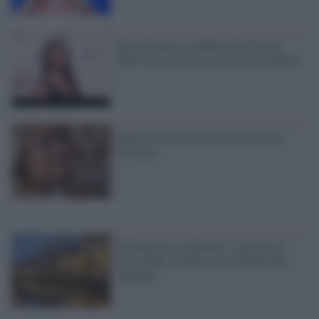
Ilaria D'amico condurrà Sky Calcio
Show fino all'ottavo mese di gravidanza
Diletta Leotta: non sarà lei la nuova
D'Amico
Weekend in Lombardia: 3 giorni tra
città, laghi e natura con la libertà del
noleggio