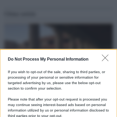
Ultime notizie
Do Not Process My Personal Information
If you wish to opt-out of the sale, sharing to third parties, or
processing of your personal or sensitive information for
targeted advertising by us, please use the below opt-out
section to confirm your selection.
La scoperta /
Oplontis, le vittime dell’eruzione del Vesuvio
furono più numerose del previsto
Please note that after your opt-out request is processed you
Uno studio bioarcheologico sui resti rinvenuti nella Villa B
may continue seeing interest-based ads based on personal
information utilized by us or personal information disclosed to
ricostruisce la dieta degli abitanti: cereali, legumi e prodotti
third parties prior to your opt-out.
agricoli erano alla base dell’alimentazione, mentre le risorse