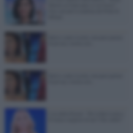
Martin sei bono pure se sei frocio".
Non sarà più la madrina del Pride di
Milano
Balivo contro Leotta: non puoi parlare
di privacy vestita così...
Balivo contro Leotta: non puoi parlare
di privacy vestita così...
L'ira della Ferrari: "Per la Rai Leotta e
D'Amico migliori di me? Che schifo!"