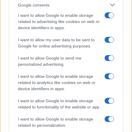
Google consents
I want to allow Google to enable storage
related to advertising like cookies on web or
device identifiers in apps.
I want to allow my user data to be sent to
Google for online advertising purposes.
Syndication
Culture
I want to allow Google to send me
Salute
Globalist
personalized advertising.
Megachip
Globalscience
I want to allow Google to enable storage
related to analytics like cookies on web or
GiULia
Globalsport
device identifiers in apps.
Prima Pagina
I want to allow Google to enable storage
related to functionality of the website or app.
I want to allow Google to enable storage
Giornale dello
Facebook
related to personalization.
Spettacolo