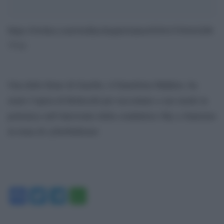
https://twitter.com/welikechopin/status/82941530444286
7712
Una delle firme di Gazebo, il fumettista Makkox, ha
usato l’opera di Botticelli per raccontare a suo modo la
polemica sull’intervento della conduttrice Sky a Sanremo
in tema di cyberbullismo
Facebook
Twitter
Telegram
WhatsApp