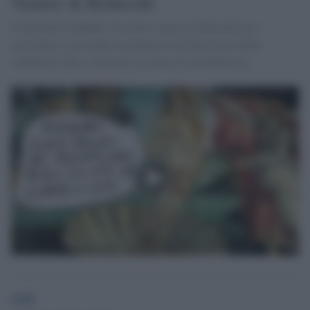
Venere di Botticelli
Il fumettista Makkox, ha usato l'opera di Botticelli per
raccontare a suo modo la polemica sull'intervento della
conduttrice Sky a Sanremo in tema di cyberbullismo
GdS