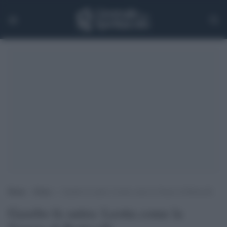
Home
>
Extra
>
Gazebo fa satira: Leotta come la Venere di Botticelli
Gazebo fa satira: Leotta come la