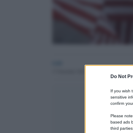
GdS
17 Novembre 2016 - 12.58
Do Not Pr
If you wish 
sensitive in
confirm your
Please note
based ads b
third parties