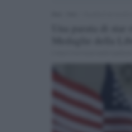
Home
>
Extra
>
Una parata di star riceverà 
Una parata di star 
Medaglie della Li
L'elenco è ricco di personalità significa