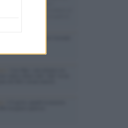
gliamento sportivo. Ad attrarre i
matori è anche il gorpcore, la tendenza ad
are l'abbigliamento sportivo con quello di
 giorni.
so /
Trump ha quasi esaurito l'arsenale
ma il tycoon smentisce
anca /
Caso Mps: i pm milanesi ora
ono vederci chiaro sulle “chat” tra un
ente del Mef e alcuni ministri
ta /
L'8 agosto, quando la memoria
bbe insegnarci qualcosa