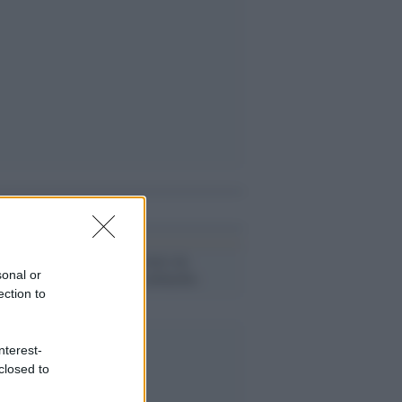
i anche
Come organizzare un
sonal or
weekend in Lombardia
ection to
nterest-
closed to