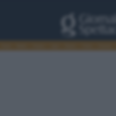
Trade
Radio
Games
Agis
Danza
Video
Cinema