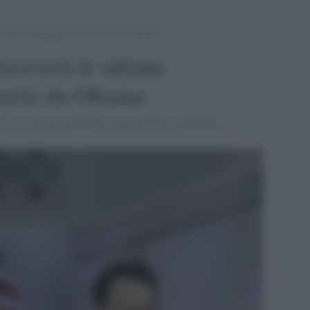
le ultime Medaglie della Libertà da Obama
riceverà le ultime
bertà da Obama
tive, un "piccolo pantheon" dell'America obamiana.