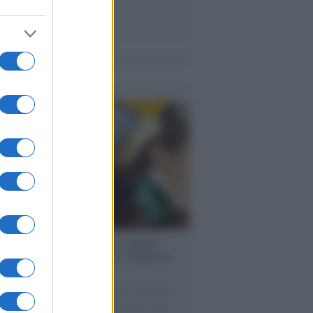
me notizie
enze /
Sale il numero degli acquisti
e in Europa e aumentano le vendite di
oli second hand
 il 20% riguarda l'abbigliamento. Sempre
uccesso per i capi di seconda mano e per