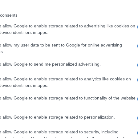
i 21 individui che “hanno contribuito è
consents
ando milioni persone in tutto il mondo”. L’elenco
o allow Google to enable storage related to advertising like cookies on
ve, un “piccolo pantheon” dell’America obamiana.
Ulti
evice identifiers in apps.
architetta di origine cinese Maya Lin che
o allow my user data to be sent to Google for online advertising
o al Vietnam sul Mall di Washington. Obama,
s.
na Medaglia della Libertà postuma al leader gay
to allow Google to send me personalized advertising.
o il riconoscimento all’attrice lesbica Ellen de
o allow Google to enable storage related to analytics like cookies on
ng in televisione rischiando la carriera.
evice identifiers in apps.
ss, gli ex fuoriclasse del basket Michael Jordan
o allow Google to enable storage related to functionality of the website
lantropi Bill e Melinda Gates, il creatore di
Tend
onlin
ls.
o allow Google to enable storage related to personalization.
artic
Circa
lo: tra i premiati c’è anche Richard Garwin, un
o allow Google to enable storage related to security, including
più s