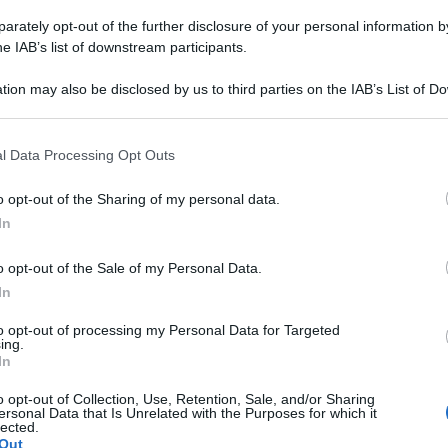
rately opt-out of the further disclosure of your personal information by
he IAB’s list of downstream participants.
tion may also be disclosed by us to third parties on the IAB’s List of 
 that may further disclose it to other third parties.
ssimo 22 novembre le ultime Medaglie della
 that this website/app uses one or more Google services and may gath
l Data Processing Opt Outs
including but not limited to your visit or usage behaviour. You may click 
k Obama. Da Bruce Springsteen, che ha fatto la
 to Google and its third-party tags to use your data for below specifi
 elettorali, a Tom Hanks, che molti americani
o opt-out of the Sharing of my personal data.
ogle consent section.
In
anca nel 2020. Da Robert Redford, padrino a
lista, a Robert De Niro a cui il paesino di
o opt-out of the Sale of my Personal Data.
In
ilo politico dopo la minaccia di “Toro Scatenato’
.
to opt-out of processing my Personal Data for Targeted
ing.
In
più alta onorificenza civile della nostra
o opt-out of Collection, Use, Retention, Sale, and/or Sharing
he tutti noi, non importa da dove siamo arrivati,
ersonal Data that Is Unrelated with the Purposes for which it
lected.
in meglio questo Paese”, ha detto il capo della
Out