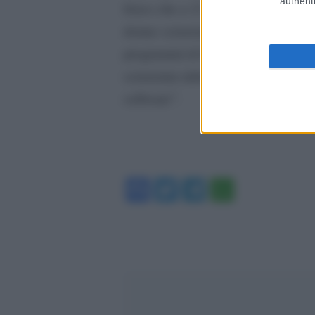
authenti
fisico che a 21 anni prese il dotto
donne scienziato: Margaret Hamilt
programmi di bordo del programma 
scienziata informatica, Grace Hop
software”.
Facebook
Twitter
Telegram
WhatsA