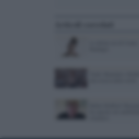
Articoli correlati
Le ultime ore di Cranio
Randagio
Truth: Blanchett e Redf
alla ricerca della verità
Robert Redford: Bergog
ha ragione sul cambiam
climatico