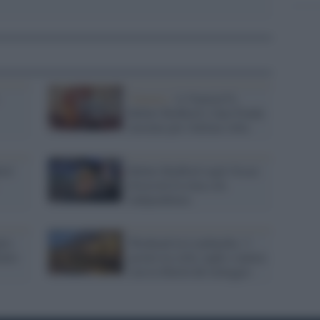
Venezia /
A Venezia74,
Robert Redford e Jane Fonda
insieme per l'ultima volta
ord
Robert Redford sugli Oscar:
diversità fa rima con
indipendenza
lio
Weekend in Lombardia: 3
ento
giorni tra città, laghi e natura
con la libertà del noleggio