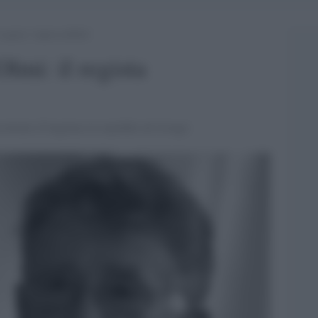
egista ‘imprevedibile’
mi: il regista
icoverato d’urgenza in ospedale ad Asiago