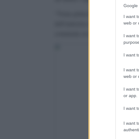
Google 
“Viene prima la dignità delle pers
I want t
dell’amicizia e dell’umanità”. Cosi
web or d
commenta su twitter la scomparsa
I want t
purpose
I want 
I want t
web or d
I want t
or app.
I want t
I want t
authenti