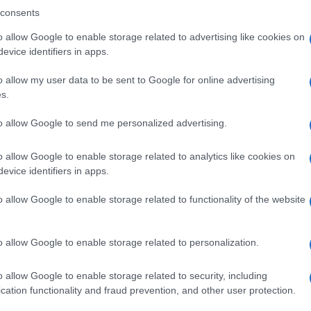
consents
one, poi c’è il mercato. Addio Maestro. E grazie
o allow Google to enable storage related to advertising like cookies on
’ il reggente del Pd, Maurizio Martina,
evice identifiers in apps.
 di Ermanno Olmi.
Ulti
o allow my user data to be sent to Google for online advertising
s.
to allow Google to send me personalized advertising.
o allow Google to enable storage related to analytics like cookies on
evice identifiers in apps.
o allow Google to enable storage related to functionality of the website
o allow Google to enable storage related to personalization.
Tend
onlin
o allow Google to enable storage related to security, including
artic
cation functionality and fraud prevention, and other user protection.
Circa