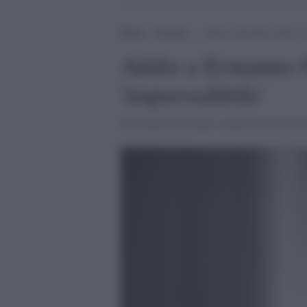
Home
>
Cinema
>
Addio a Ermanno Olmi: il r
Addio a Ermanno Ol
'imprevedibile'
Era malato da tempo, venerdì era stato r