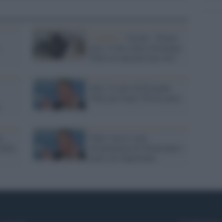
Il ritratto /
Vacchi: “Niente
pose, il mio amico Ermanno
Olmi era una persona vera”
Sala: il corto di Ermanno
Olmi per Expo? Poesia pura
i:
Olmi: non ci sarà
della
all'anteprima di Torneranno i
prati con Napolitano