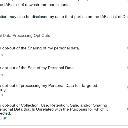
he IAB’s list of downstream participants.
tion may also be disclosed by us to third parties on the IAB’s List of 
 that may further disclose it to other third parties.
 that this website/app uses one or more Google services and may gath
l Data Processing Opt Outs
nno Olmi. Aveva 86 anni, era nato il 24 luglio
including but not limited to your visit or usage behaviour. You may click 
 to Google and its third-party tags to use your data for below specifi
tta, pioniere nel campo del documentario,
o opt-out of the Sharing of my personal data.
ogle consent section.
In
e e fuori da ogni schema fin da opere come ”Il
ti” e la ”Circostanza”, sperimentatore incessante
o opt-out of the Sale of my Personal Data.
In
nema il dialetto come lingua (”L’albero degli
adizione cristiana (”Cammina cammina”).
to opt-out of processing my Personal Data for Targeted
ing.
In
a altopianese di adozione è deceduto la scorsa
o opt-out of Collection, Use, Retention, Sale, and/or Sharing
 ricovero è avvenuto tre giorni fa in seguito
ersonal Data that Is Unrelated with the Purposes for which it
lected.
’aveva minato tempo fa. Gli sono stati vicino fino
Out
 la moglie Loredana.