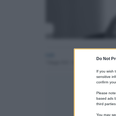
GdS
Do Not Pr
7 Maggio 2018 - 10.36
If you wish 
sensitive in
confirm your
Please note
based ads b
third parties
You may sepa