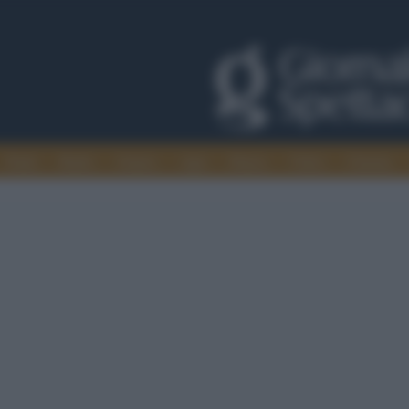
Trade
Radio
Games
Agis
Danza
Video
Cinema