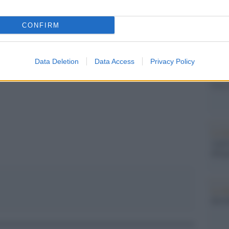
più s
l'abbi
consu
CONFIRM
abbin
tutti i
Data Deletion
Data Access
Privacy Policy
Il ca
Usa, 
pp
La b
vogli
dirig
La da
dovre