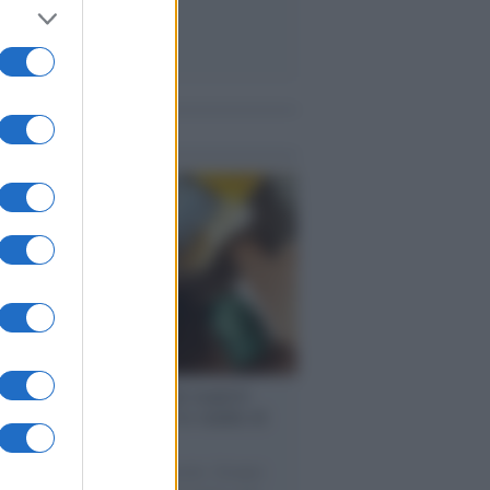
me notizie
enze /
Sale il numero degli acquisti
e in Europa e aumentano le vendite di
oli second hand
 il 20% riguarda l'abbigliamento. Sempre