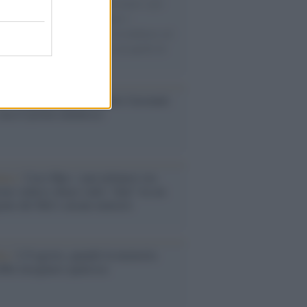
uccesso per i capi di seconda mano e per
gliamento sportivo. Ad attrarre i
matori è anche il gorpcore, la tendenza ad
are l'abbigliamento sportivo con quello di
 giorni.
so /
Trump ha quasi esaurito l'arsenale
ma il tycoon smentisce
anca /
Caso Mps: i pm milanesi ora
ono vederci chiaro sulle “chat” tra un
ente del Mef e alcuni ministri
ta /
L'8 agosto, quando la memoria
bbe insegnarci qualcosa