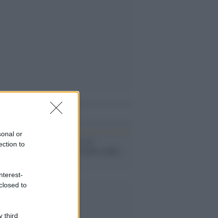
i anche
sonal or
Riccardo Muti e il
ection to
‘Requiem’ di Verdi su Rai
Uno
nterest-
closed to
 third