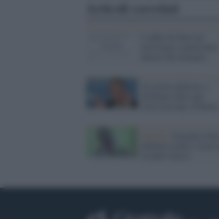
Articoli correlati
L'addio di Olmi nel
necrologio commovente
dettato alla famiglia
Un giorno dedicato a
Ermanno Olmi agli
Univision days di Roma
Cinema /
Ermanno Olm
abbiamo tradito i morti 
Grande Guerra