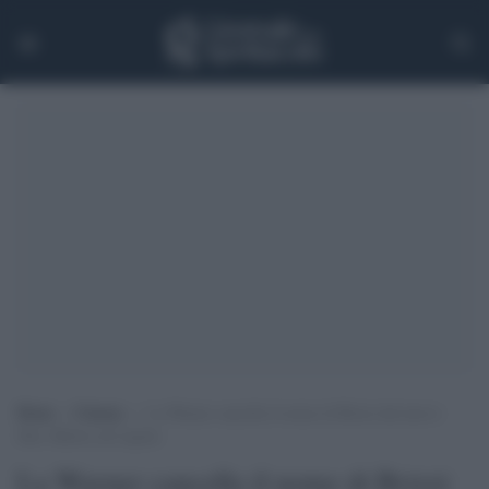
Home
>
Cinema
>
La Warner cancella il nome di Brizzi dal nuovo
film. Bufera sul regista
La Warner cancella il nome di Brizzi