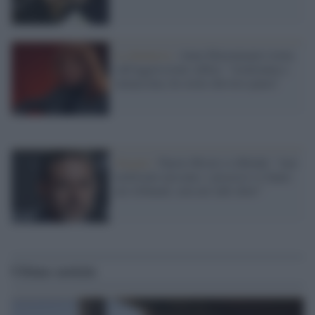
La denuncia /
Anna Mazzamauro torna
sull'aggressione subita: "strattonata e
minacciata, ho avuto davvero paura"
Sexgate /
Fausto Brizzi si difende: "mai
molestato nessuno, i processi si fanno
nei tribunali, non nei talk show"
Ultime notizie