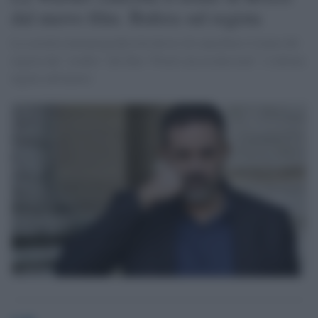
dal nuovo film. Bufera sul regista
La società cinematografica ha deciso di cancellare il nome del
regista dai "credits" del film "Poveri ma ricchissimi". L'ultima
tegola sull'autore