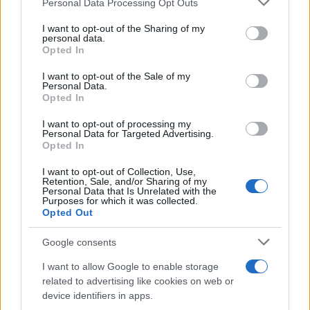
Personal Data Processing Opt Outs
This information may also be disclosed by us to third parties
on the IAB’s List of Downstream Participants that may further
I want to opt-out of the Sharing of my
disclose it to other third parties.
personal data.
Il centenario /
A L'Aquila arriva la mostra "TITO, 100 anni
Opted In
Please note that this website/app uses one or more Google
attraverso la forma"
services and may gather and store information including but
I want to opt-out of the Sale of my
Personal Data.
not limited to your visit or usage behaviour. You may click to
Opted In
grant or deny consent to Google and its third-party tags to
use your data for below specified purposes in below Google
I want to opt-out of processing my
L'attesa /
Un estate di calcio: tra Mondiali e Serie A
consent section.
Personal Data for Targeted Advertising.
Opted In
I want to opt-out of Collection, Use,
Retention, Sale, and/or Sharing of my
Personal Data that Is Unrelated with the
Purposes for which it was collected.
Opted Out
Google consents
I want to allow Google to enable storage
related to advertising like cookies on web or
device identifiers in apps.