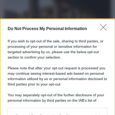
Do Not Process My Personal Information
If you wish to opt-out of the sale, sharing to third parties, or
processing of your personal or sensitive information for
targeted advertising by us, please use the below opt-out
section to confirm your selection.
La scoperta /
Oplontis, le vittime dell’eruzione del Vesuvio
furono più numerose del previsto
Please note that after your opt-out request is processed you
Uno studio bioarcheologico sui resti rinvenuti nella Villa B
may continue seeing interest-based ads based on personal
information utilized by us or personal information disclosed to
ricostruisce la dieta degli abitanti: cereali, legumi e prodotti
third parties prior to your opt-out.
agricoli erano alla base dell’alimentazione, mentre le risorse
marine avevano un ruolo marginale.
You may separately opt-out of the further disclosure of your
personal information by third parties on the IAB’s list of
Il medagliere /
Europei di nuoto: Pellecani guida una super
downstream participants.
Italia