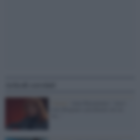
Articoli correlati
Cinema /
Anna Mazzamauro: "non è
stato Brignano a picchiarmi sul set,
ma..."