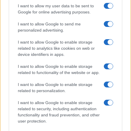
I want to allow my user data to be sent to
Google for online advertising purposes.
Syndication
Culture
I want to allow Google to send me
Salute
Globalist
personalized advertising.
Megachip
Globalscience
I want to allow Google to enable storage
related to analytics like cookies on web or
GiULia
Globalsport
device identifiers in apps.
Prima Pagina
I want to allow Google to enable storage
related to functionality of the website or app.
I want to allow Google to enable storage
Giornale dello
Facebook
related to personalization.
Spettacolo
Twitter
I want to allow Google to enable storage
Wondernet
related to security, including authentication
Cookie Policy
functionality and fraud prevention, and other
Giuliana Sgrena
user protection.
Preferenze Privacy