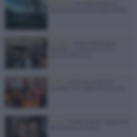
Box Office /
Per Santo Stefano gli
italiani preferiscono le Guerre Stellari
Box Office /
Brizzi, Mazzamauro,
Brignano: il cinepanettone della
discordia batte tutti
Il film /
"Poveri ma ricchissimi"
presentato alla stampa. Brizzi assente
Coppie /
Claudia Zanella: "Separata da
Brizzi perché mi tradiva"