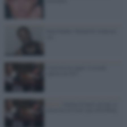
mercenario
Black Panther: Michael B. Jordan nel
cast
Creed avrà un sequel: il secondo
capitolo nel 2017
Dal set /
Stallone di nuovo sul ring: la
prima foto di Creed, spin-off di Rocky