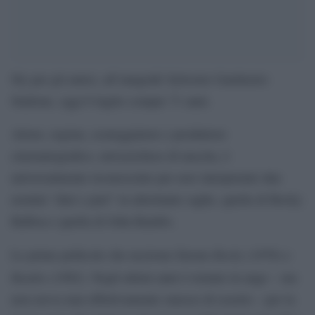
Sly per gli amici, all’anagrafe Sylvester Gardenzio
Stallone, oggi 6 luglio compie 71 anni.
Attore, regista, sceneggiatore e produttore
cinematografico, newyorchese di nascita, è
universalmente riconosciuto per aver interpretato due
uomini “duri e puri” in altrettante saghe, quella di Rocky
Balboa e quella di John Rambo.
Rocky
Le prime pellicole che uscirono furono
(1976) e
Rambo
(1982). Negli ultimi anni è tornato in auge – ma
non aveva mai effettivamente smesso di esserlo – per la