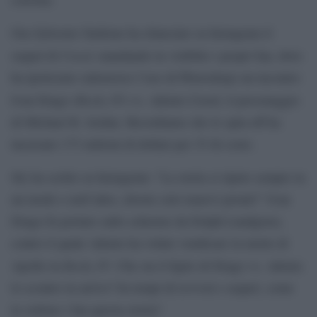
Ora Sylvester Stallone ha rilanciato su Instagram il
Creed
sequel di
, mandando in visibilio i propri fan, dove
ha ipotizzato (attraverso l’uso di Photoshop) un incontro
Rocky IV
Ivan Drago (
) vs. Adonis Creed, il personaggio
di Michael B. Jordan. Ricordiamo che lo spin-off ha
incassato 173 milioni di dollari per 35 di costo.
Sly ha scritto su Instagram: “La storia si ripete sempre in
un modo o nell’altro, dovete solo tenervi pronti!” Ivan
Drago fu portato sullo schermo da Dolph Lundgren),
contro il quale Adonis ha voluto vendicare la morte di
Rocky IV
Apollo in
. Che sia il figlio di Drago vs. Adonis
lo scontro in arrivo? In tempi di revival e sequel, come
la vedono i fan questa storia?