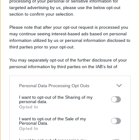
processing of your personal or sensitive information for
targeted advertising by us, please use the below opt-out
section to confirm your selection.
Il ricordo /
Le radici di Francesco
Please note that after your opt-out request is processed you
Una domenica di settembre con Guccini nella sua casa a Pàvana,
may continue seeing interest-based ads based on personal
information utilized by us or personal information disclosed to
tra ricordi del premio Tenco, la gara di disegni con Andrea
third parties prior to your opt-out.
Pazienza sulle tovaglie di carta, il rapporto con i fan che
continuano a cercarlo e la bellezza delle montagne e dei gatti.
You may separately opt-out of the further disclosure of your
personal information by third parties on the IAB’s list of
L'album /
"Timeless", il nuovo album postumo di Prince
downstream participants.
racconta quattro decenni di creatività
Personal Data Processing Opt Outs
This information may also be disclosed by us to third parties
on the IAB’s List of Downstream Participants that may further
I want to opt-out of the Sharing of my
disclose it to other third parties.
personal data.
L'inaugurazione /
Cuneo inaugura Esseci: il nuovo polo
Opted In
Please note that this website/app uses one or more Google
culturale nell’ex ospedale di Santa Croce
services and may gather and store information including but
I want to opt-out of the Sale of my
Personal Data.
not limited to your visit or usage behaviour. You may click to
Opted In
grant or deny consent to Google and its third-party tags to
use your data for below specified purposes in below Google