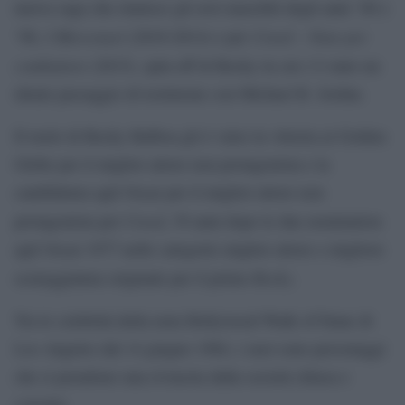
nuova saga che riunisce gli eroi maschili degli anni ’80 e
I Mercenari
Creed – Nato per
’90,
(2010-2014) e per
combattere
(2015), spin-off di Rocky in cui c’è stato un
ideale passaggio di testimone con Michael B. Jordan.
Il ruolo di Rocky Balboa gli è valso la vittoria ai Golden
Globe per il miglior attore non protagonista e la
candidatura agli Oscar per il miglior attore non
Creed
protagonista per
, 39 anni dopo le due nomination
agli Oscar 1977 nelle categorie miglior attore e migliore
Rocky
sceneggiatura originale per il primo
.
Tra le celebrità della nota Hollywood Walk of Fame di
Los Angeles dal 14 giugno 1984, i suoi sono personaggi
che si prendono una rivincita dalla società chiusa e
corrotta.