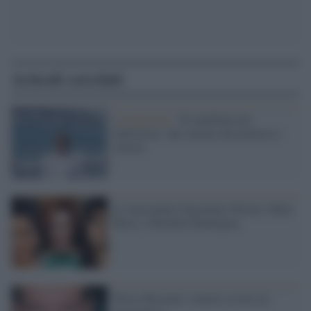
Articoli correlati
Compleanni /
70 candeline per
Schwartzy: dal cinema alla politica e
ritorno
Le mercenarie Sigourney Weaver, Halle
Berry e Michelle Rodriguez
Pierce Brosnan: Amerei essere un