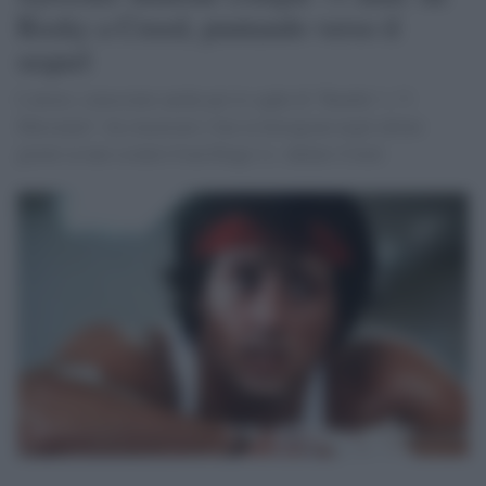
Rocky a Creed, puntando verso il
sequel
L'attore, conosciuto anche per le saghe di "Rambo" e "I
Mercenari", ha stuzzicato i fan su Instagram negli ultimi
giorni su uno scontro Ivan Drago vs. Adonis Creed.