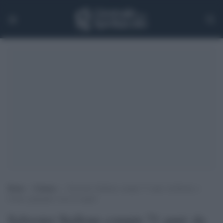
Home
>
Cinema
>
Sylvester Stallone compie 71 anni: da Rocky a
Creed, puntando verso il sequel
Sylvester Stallone compie 71 anni: da