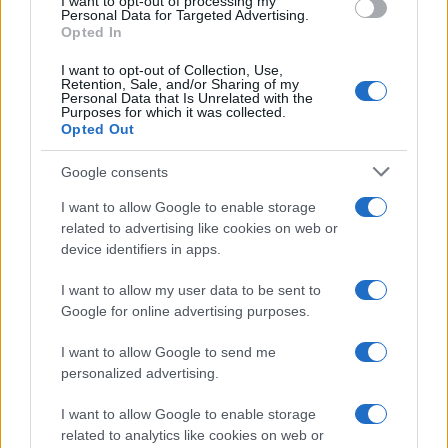
I want to opt-out of processing my
Musica /
Love Sensation, il primo duetto di Madonna e Kylie
consent section.
Personal Data for Targeted Advertising.
Minogue
Opted In
I want to opt-out of Collection, Use,
Retention, Sale, and/or Sharing of my
Personal Data that Is Unrelated with the
Purposes for which it was collected.
Opted Out
Google consents
I want to allow Google to enable storage
related to advertising like cookies on web or
device identifiers in apps.
I want to allow my user data to be sent to
Google for online advertising purposes.
Syndication
Culture
I want to allow Google to send me
Salute
Globalist
personalized advertising.
Megachip
Globalscience
I want to allow Google to enable storage
related to analytics like cookies on web or
GiULia