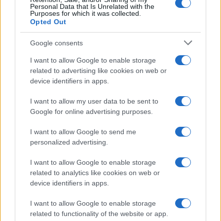
Personal Data that Is Unrelated with the
Purposes for which it was collected.
Opted Out
Google consents
I want to allow Google to enable storage
related to advertising like cookies on web or
device identifiers in apps.
I want to allow my user data to be sent to
Google for online advertising purposes.
Syndication
Culture
I want to allow Google to send me
Salute
Globalist
personalized advertising.
Megachip
Globalscience
I want to allow Google to enable storage
related to analytics like cookies on web or
GiULia
Globalsport
device identifiers in apps.
Prima Pagina
I want to allow Google to enable storage
related to functionality of the website or app.