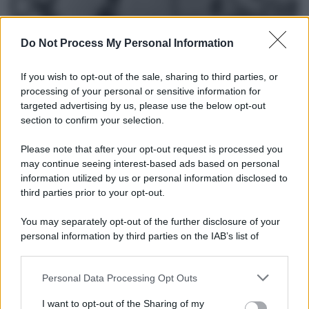
Do Not Process My Personal Information
If you wish to opt-out of the sale, sharing to third parties, or
processing of your personal or sensitive information for
targeted advertising by us, please use the below opt-out
section to confirm your selection.
Please note that after your opt-out request is processed you
Il lutto /
Addio a Livio Berruti, leggenda dello sprint
may continue seeing interest-based ads based on personal
italiano
information utilized by us or personal information disclosed to
third parties prior to your opt-out.
L’oro olimpico nei 200 metri a Roma 1960 aveva 87 anni. È morto
in una clinica torinese dopo un periodo di malattia.
You may separately opt-out of the further disclosure of your
personal information by third parties on the IAB’s list of
Motociclismo /
Raúl Fernández vince il Gp di Gran
downstream participants.
Bretagna davanti a Martin e Bezzecchi
Personal Data Processing Opt Outs
This information may also be disclosed by us to third parties
on the IAB’s List of Downstream Participants that may further
I want to opt-out of the Sharing of my
disclose it to other third parties.