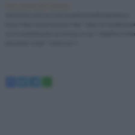
Tweet riguardo Eiji Tsuburaya
!function(d,s,id){var js,fjs=d.getElementsByTagName(s)
[0],p=/^http:/.test(d.location)?’http’:’https’;if(!d.getEleme
{js=d.createElement(s);js.id=id;js.src=p+”://platform.twitte
(document,”script”,”twitter-wjs”);
Facebook
Twitter
Telegram
WhatsApp