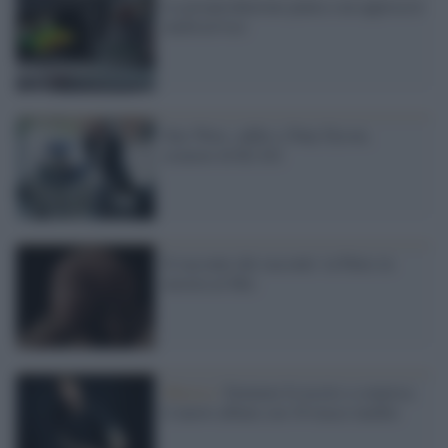
La postproduzione punta a un approccio
multiservice
Star Wars, addio a Tony Dyson,
creatore di R2-D2
Il racconto dei racconti: la Pulce in
mostra al Mic
Musica /
Eminem fa uscire a sorpresa
il nuovo album con 16 tracce inedite