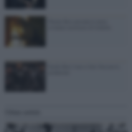
Warner Bros presenta le nuove
avventure mostruose di Godzilla
Pacific Rim 2 non si farà: bloccata la
produzione
Ultime notizie