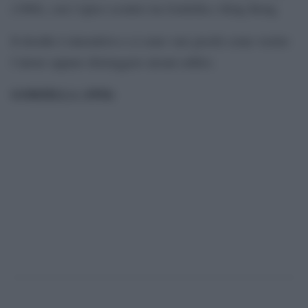
(1960), con l’epico scontro tra Godzilla e King Kong.
Il doodle è interattivo e ci sono vari giochi come vestire
l’attore oppure distruggere alcuni edifici.
GODZILLA (1954)