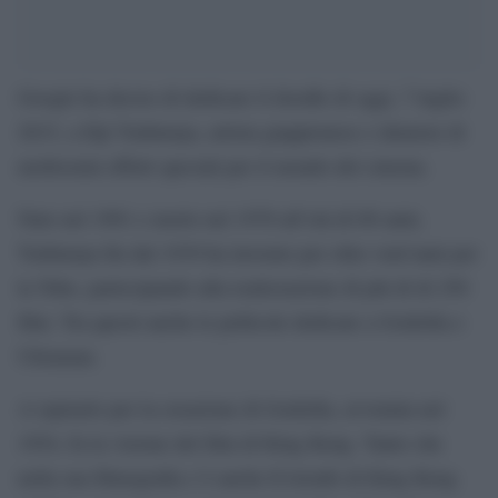
Google ha deciso di dedicare il doodle di oggi, 7 luglio
2015, a Eiji Tsuburaya, artista giappionese e ideatore di
moltissimi effetti speciali per il mondo del cinema.
Nato nel 1901 e morto nel 1970 all’età di 68 anni,
Tsuburaya fin dal 1939 ha lavorato per oltre vent’anni per
la Toho, partecipando alla realizzazione di più di di 250
film. Tra questi anche le pellicole dedicate a Godzilla e
Ultraman.
A ispirarlo per la creazione di Godzilla, avvenuta nel
1954, fu la visione del film di King Kong. Tanto che
nella sua filmografia c’è anche Il trionfo di King Kong