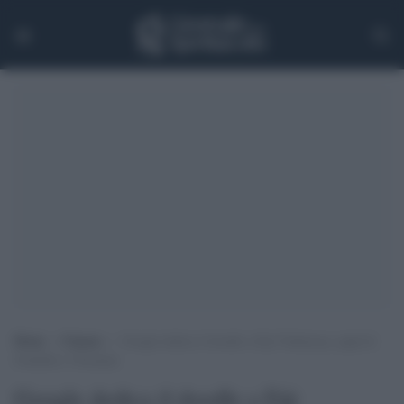
Home
>
Cinema
>
Google dedica il doodle a Eiji Tsuburaya, papà di
Godzilla e Ultraman
Google dedica il doodle a Eiji