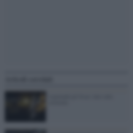
Articoli correlati
Aspettando gli Oscar: tutto sulla
cerimonia