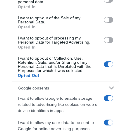
personal data.
Il libro /
La letteratura che racconta l’estate
Opted In
Please note that this website/app uses one or more Google
services and may gather and store information including but
I want to opt-out of the Sale of my
Personal Data.
not limited to your visit or usage behaviour. You may click to
Opted In
grant or deny consent to Google and its third-party tags to
use your data for below specified purposes in below Google
I want to opt-out of processing my
L’evento /
Premio Dessì 2026, Villacidro si accende di
consent section.
Personal Data for Targeted Advertising.
cultura
Opted In
I want to opt-out of Collection, Use,
Retention, Sale, and/or Sharing of my
Personal Data that Is Unrelated with the
Purposes for which it was collected.
Opted Out
Google consents
I want to allow Google to enable storage
related to advertising like cookies on web or
device identifiers in apps.
I want to allow my user data to be sent to
Google for online advertising purposes.
Syndication