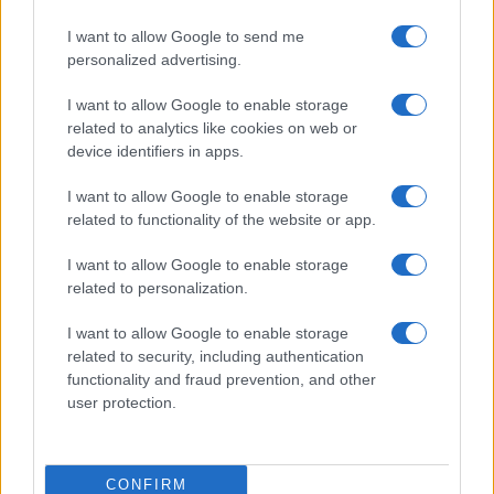
Culture
I want to allow Google to send me
Salute
Globalist
personalized advertising.
Megachip
Globalscience
I want to allow Google to enable storage
related to analytics like cookies on web or
GiULia
Globalsport
device identifiers in apps.
Prima Pagina
I want to allow Google to enable storage
related to functionality of the website or app.
I want to allow Google to enable storage
Giornale dello
Facebook
related to personalization.
Spettacolo
Twitter
I want to allow Google to enable storage
Wondernet
related to security, including authentication
Cookie Policy
functionality and fraud prevention, and other
Giuliana Sgrena
user protection.
Preferenze Privacy
CONFIRM