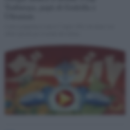
Tsuburaya, papà di Godzilla e
Ultraman
L'atista giapponese è nato il 7 luglio 1901 e ha ideato vari
effetti speciali per il mondo del cinema.