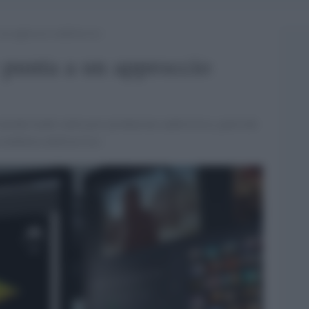
un approccio multiservice
 punta a un approccio
ienda leader nella post produzione audiovisiva, parla dei
 tendenza multiservice.