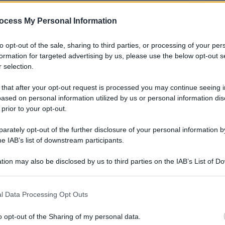
ocess My Personal Information
to opt-out of the sale, sharing to third parties, or processing of your per
formation for targeted advertising by us, please use the below opt-out s
 selection.
 that after your opt-out request is processed you may continue seeing i
liane di riferimento per quanto riguarda la post
ased on personal information utilized by us or personal information dis
 prior to your opt-out.
occhio di riguardo per la fiction. Novità e
 Gianmarco Vittori, in un settore che si sta
rately opt-out of the further disclosure of your personal information by
he IAB’s list of downstream participants.
iservice.
tion may also be disclosed by us to third parties on the IAB’s List of 
 innovazioni e come si sta modificando il
 that may further disclose it to other third parties.
evoluzione del settore?
 that this website/app uses one or more Google services and may gath
l Data Processing Opt Outs
including but not limited to your visit or usage behaviour. You may click 
e tecnologie di editing e color ha modificato
 to Google and its third-party tags to use your data for below specifi
o opt-out of the Sharing of my personal data.
r cui ci si spinge sempre più verso l’intervento
ogle consent section.