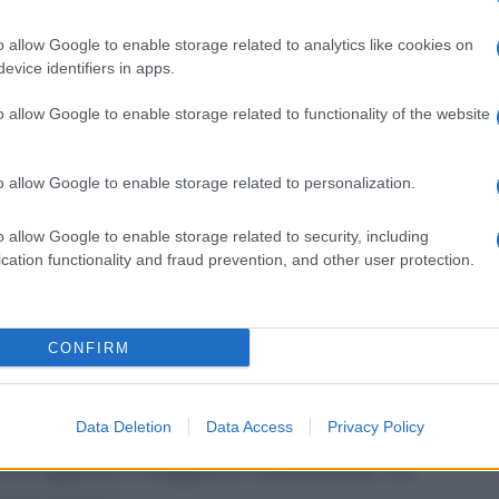
calci
Serie 
o allow Google to enable storage related to analytics like cookies on
rticolari che contraddistinguono la vostra
evice identifiers in apps.
Tend
onlin
o allow Google to enable storage related to functionality of the website
uso massiccio della tecnica del green screen e
artic
frangente ricreando sempre con il massimo
o allow Google to enable storage related to personalization.
diverse necessità non possono essere realizzate
Il ca
ezzati per poter girare i contributi mancanti e
Usa, 
o allow Google to enable storage related to security, including
cation functionality and fraud prevention, and other user protection.
 di Vfx complessi”.
La b
CONFIRM
 con Telespazio e C.E.D.A.S per la consegna dei
vogli
dirig
te e terrestre. Il progetto Martcinema, ormai
Data Deletion
Data Access
Privacy Policy
 come partner tecnologici di questa piattaforma.
rvizi aggiuntivi sviluppati in collaborazione con