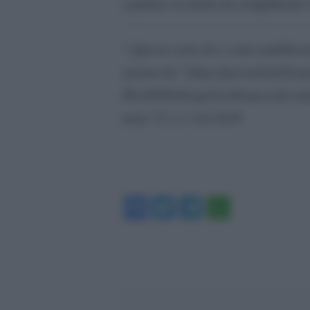
i partner, in modo da semplificare i
* Questo articolo è stato pubblica
spettacolo”]http://giornaledellosp
ID=88984&typeb=0&speciale-matera
anno 72, n.1 del 2016
Facebook
Twitter
Telegram
WhatsA