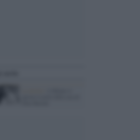
i anche
La mostra /
A Milano si
aprono le porte della casa di
Dino Buzzati