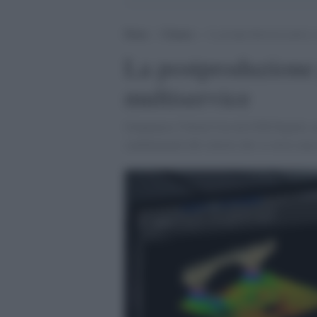
Home
>
Cinema
>
La postproduzione punta a 
La postproduzione
multiservice
Gianmarco Vittori Ceo di LVR Digital, az
cambiamenti del settore che va verso una