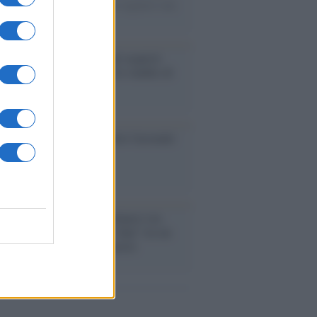
omercato va avanti e sembra regalarci una
A di livello
enze /
Sale il numero degli acquisti
e in Europa e aumentano le vendite di
oli second hand
so /
Trump ha quasi esaurito l'arsenale
ma il tycoon smentisce
anca /
Caso Mps: i pm milanesi ora
ono vederci chiaro sulle “chat” tra un
ente del Mef e alcuni ministri