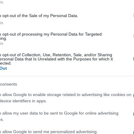
In
 laboratorio. Le specializzazioni delle strutture
re un business che racchiude post produzione
o opt-out of the Sale of my Personal Data.
In
ggi sia offrire al cliente un approccio
to opt-out of processing my Personal Data for Targeted
Ulti
ing.
uogo poter ottenere interamente la cura e
In
 così una migliore economia dei costi”.
o opt-out of Collection, Use, Retention, Sale, and/or Sharing
ersonal Data that Is Unrelated with the Purposes for which it
lected.
ffetti speciali, 3D, restauro digitale, ma qual
Out
consents
 al centro della sua attività le lavorazioni legate
o allow Google to enable storage related to advertising like cookies on
 serie di servizi che vanno dal conforming alla
evice identifiers in apps.
ivi. Sebbene rappresenti ancora il 50% del nostro
L'att
Seri
o allow my user data to be sent to Google for online advertising
arallelamente quello dei “nuovi media” quindi
s.
Termi
ting e al cinema digitale. Sta ripartendo anche
privat
to allow Google to send me personalized advertising.