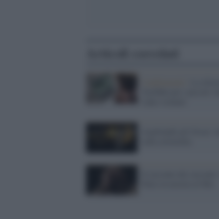
Articoli correlati
Cambiamenti /
La rifor
YouTube per i piccoli: b
video violenti
Aspettando gli Oscar: t
sulla cerimonia
Il racconto dei racconti:
Pulce in mostra al Mic