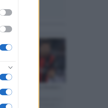
me notizie
esa /
Un estate di calcio: tra Mondiali e
e A
nata la Coppa del Mondo, Infantino prova a
izzare i tornei mondiali. Nel frattempo, il