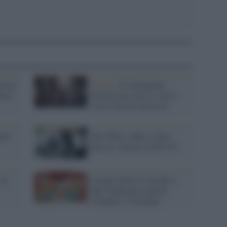
ma di
Novità /
Il Gattopardo
asta
diventa una serie tv, ma il
cast è ancora top secret
utto
Star Wars, addio a Tony
Dyson, creatore di R2-D2
 la
Google dedica il doodle a
Eiji Tsuburaya, papà di
Godzilla e Ultraman