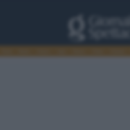
Trade
Radio
Games
Agis
Danza
Video
Cinema