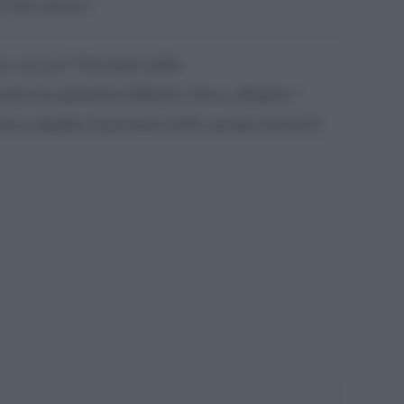
l loro lavoro”.
to sul [url”Giornale dello
ettacolo.globalist.it/Detail_News_Display?
-sfoglia-il-giornale-dello-spettacolo[/url]
pp