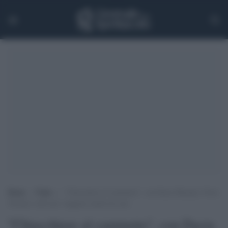
Home
>
Video
>
”Chiacchiere al caminetto”, con Dacia Maraini, Folco
Terzani e altri per viaggiare anche da casa
''Chiacchiere al caminetto'', con Dacia