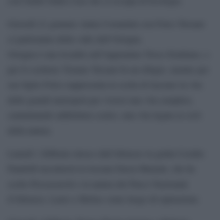
con Guido Dalla Casa che si occupa di Ecologia.
Giovedì 21 gennaio Anita Costantini con Folco Terzani
ci parleranno della valle dell’Orsigna.
Orsigna è una località sull’Appennino Tosco Emiliano, e
per lo scrittore Tiziano Terzani fu un rifugio, mentre per
suo figlio Folco rappresenta la scelta di lasciare la vita
delle grandi metropoli per viversi una vita semplice,
camminando addirittura scalzo, una vita legata ai cicli
della natura.
Lunedì 1 febbraio invece dall’Abruzzo la guida Cesidio
Pandolfi incontrerà la toscana Dacia Maraini, che ha
scelto Pescasseroli e la natura del Parco Nazionale
d’Abruzzo, Lazio e Molise come luogo di ispirazione.