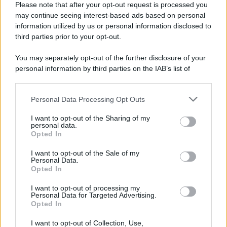
Please note that after your opt-out request is processed you
Il lutto /
Addio a Livio Berruti, leggenda dello sprint
may continue seeing interest-based ads based on personal
italiano
information utilized by us or personal information disclosed to
third parties prior to your opt-out.
L’oro olimpico nei 200 metri a Roma 1960 aveva 87 anni. È morto
in una clinica torinese dopo un periodo di malattia.
You may separately opt-out of the further disclosure of your
personal information by third parties on the IAB’s list of
Motociclismo /
Raúl Fernández vince il Gp di Gran
downstream participants.
Bretagna davanti a Martin e Bezzecchi
Personal Data Processing Opt Outs
This information may also be disclosed by us to third parties
on the IAB’s List of Downstream Participants that may further
I want to opt-out of the Sharing of my
disclose it to other third parties.
personal data.
Il libro /
La letteratura che racconta l’estate
Opted In
Please note that this website/app uses one or more Google
services and may gather and store information including but
I want to opt-out of the Sale of my
Personal Data.
not limited to your visit or usage behaviour. You may click to
Opted In
grant or deny consent to Google and its third-party tags to
use your data for below specified purposes in below Google
I want to opt-out of processing my
L’evento /
Premio Dessì 2026, Villacidro si accende di
consent section.
Personal Data for Targeted Advertising.
cultura
Opted In
I want to opt-out of Collection, Use,