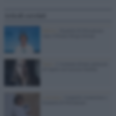
Articoli correlati
Editoria /
Donatella Di Pietrantonio
vince il Premio Strega Giovani
Teatro /
L'Arminuta diventa spettacolo
all'Aquila con Lucrezia Guidone
Letteratura /
Campiello strameritato a
Donatella Di Pietrantonio