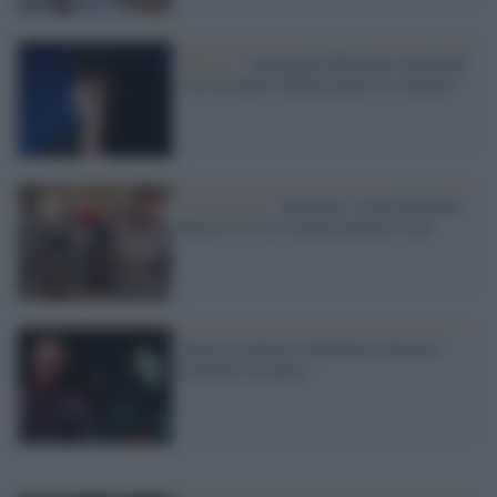
Musica /
Sorprende Massimo Zamboni
con un nuovo album poetico e ispirato
L'intervista /
Zamboni: la Rivoluzione
Russa è viva e suona insieme a noi
Storica reunion: Zamboni e Ferretti
insieme sul palco