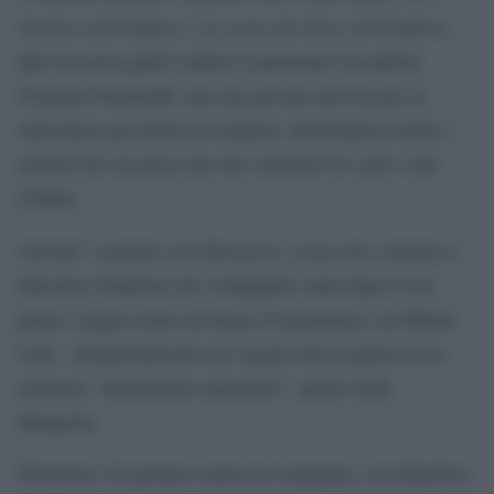
Sentiero dell’Inglese e la storia dei Greci di Calabria
.
Qui la nostra guida Andrea Laurenzano incontrerà
Freedom Pentimalli, uno dei giovani attivisti per la
minoranza grecofona in Calabria, illustrandoci anche i
territori da cui passa uno dei cammini tra i più a sud
d’Italia.
Mongolia, anima blu
Giovedì 7 gennaio con
, insieme a
Massimo Zamboni che ventiquattro anni dopo il suo
primo viaggio torna sul luogo d’ispirazione con Micha
Calà, intraprenderemo un viaggio alla scoperta di un
territorio “densamente spopolato”, quello della
Mongolia.
Domenica 10 gennaio siamo in Campania, con Maurizio