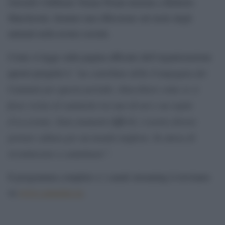
Giovedì 4 febbraio Tomas Pirani insieme a Roberto
Marchesini, faranno una riflessione sul ruolo degli
animali nella nostra società.
Come si legge sulla pagina ufficiale dell’organizzazione
”un contributo della Compagnia dei
questo progetto è
Cammini per questo periodo, chiacchiere come se si
fosse vicino al caminetto tra uno di noi e un ospite
d’eccezione. Sono momenti difficili, è nostro dovere
portare cultura per un mondo migliore. In attesa di
ricominciare a camminare”
.
Il programma completo e i canali streaming li troviamo
su
www.cammini.eu
.