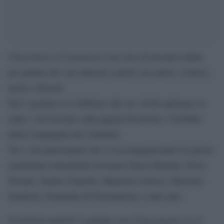
Chiacchiere al Caminetto
è un ciclo di incontri online
per parlare dei vari itinerari a piedi con autori, scrittori,
artisti e filosofi.
Dal 5 gennaio al 4 febbraio alle ore 18:00 andranno in
onda i vari incontri sulla pagina Facebook e YouTube
della Compagnia dei Cammini.
Tra i vari partecipanti che ci accompagneranno in queste
camminate telematiche troviamo Dacia Maraini, Folco
Terzani, Nando Citarella, Maurizio Carucci, Massimo
Zamboni, Donatella Di Pietrantonio e tanti altri.
L’Aspromonte tra il
Si inizierà martedì 5 gennaio con