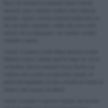
Russo che incontrerà al caminetto Nando Citarella,
musicista, attore, cantante e studioso delle tradizioni
popolari, teatrali e coreutico-musicali mediterranee ma
che ama anche camminare e andare alla ricerca delle
musiche che accompagnano i vari cammini, tra balli,
tarantelle e tamorre.
Venerdì 15 gennaio la guida Mattia Speranza incontra
Maurizio Carucci, cantante degli Ex-Otago che vive in
Cascina Barbàn
val Borbera, dove ha realizzato
, un
collettivo dove si pratica un’agricoltura naturale. Si
parlerà dell’Appennino, di spazi e progetti per tornare ad
Cammino dei Ribelli
abitarlo e del
.
Lunedì 18 gennaio ci sarà Luca Gianotti, nell’incontro