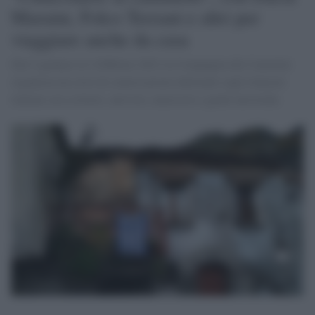
Maraini, Folco Terzani e altri per
viaggiare anche da casa
Dal 5 gennaio al 4 febbraio 2021 la Compagnia dei Cammini
organizza un ciclo di conversazioni informali sugli itinerari
italiani con scrittori, attivisti, musicisti e guide turistiche.