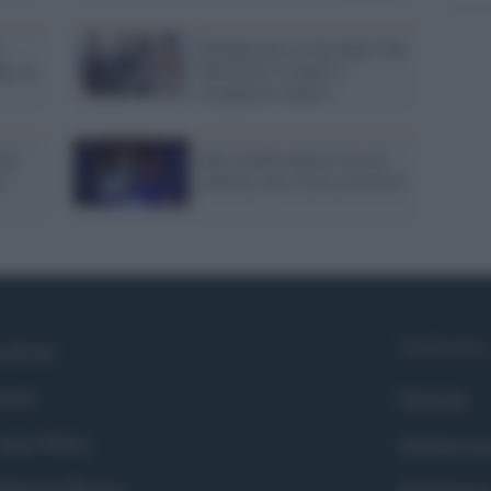
e
Dramma per le fan degli One
po di
Direction: la band si
scioglierà a marzo
one
Dave Grohl improvvisa un
o
concerto jazz in un ascensore
Syndication
cebook
itter
Globalist
okie Policy
Globalscie
eferenze Privacy
Globalsport