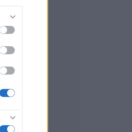
er and store
to grant or
ed purposes