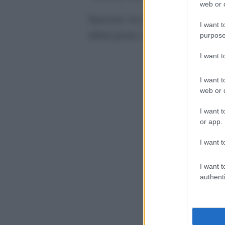
web or d
Spazzate via cosi, tutte le voci che
I want t
ultimi giorni, soprattutto dopo l’es
purpose
I want 
I want t
web or d
I want t
or app.
I want t
I want t
authenti