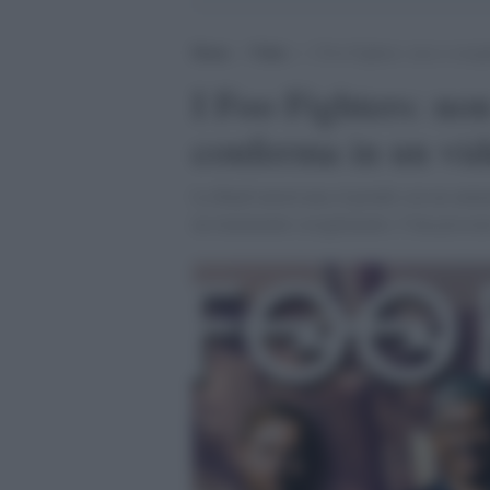
Home
>
Video
>
I Foo Fighters: non ci scio
I Foo Fighters: no
conferma in un vi
La Band americana risponde con un annunc
un imminente scioglimento. I fan possono 