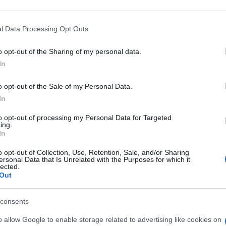
 that may further disclose it to other third parties.
 that this website/app uses one or more Google services and may gath
l Data Processing Opt Outs
including but not limited to your visit or usage behaviour. You may click 
 to Google and its third-party tags to use your data for below specifi
o opt-out of the Sharing of my personal data.
ogle consent section.
In
ilionesima volta: i Foo Fighters non si stanno
o opt-out of the Sale of my Personal Data.
nte diventando un solista” così i Foo Fighters
In
divertente in cui Dave Grohl finge di essere
to opt-out of processing my Personal Data for Targeted
ing.
di avere voglia di continuare da solo.
In
o opt-out of Collection, Use, Retention, Sale, and/or Sharing
 a un tavolo e cercando un sostituto per andare
ersonal Data that Is Unrelated with the Purposes for which it
lected.
ivano a ipotizzare anche quella di mettere al posto
Out
 batterista che è diventato frontman”. Mentre
consents
sicale nel pop elettronico, nel rap, nella musica
o allow Google to enable storage related to advertising like cookies on