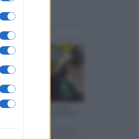
me notizie
enze /
Sale il numero degli acquisti
e in Europa e aumentano le vendite di
oli second hand
 il 20% riguarda l'abbigliamento. Sempre
uccesso per i capi di seconda mano e per