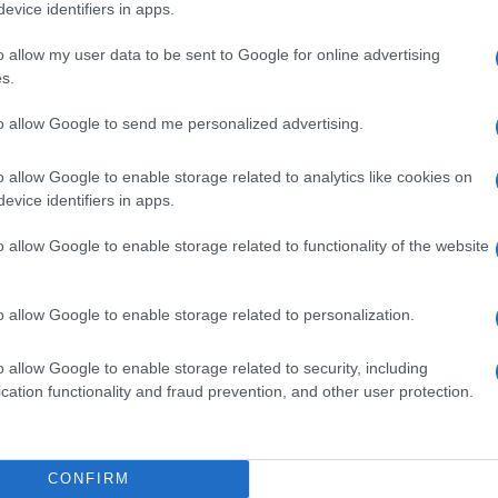
evice identifiers in apps.
 si erano inseguite in rete e sui giornali negli
o allow my user data to be sent to Google for online advertising
ibizione da solista di Grohl agli Oscar.
s.
Ulti
to allow Google to send me personalized advertising.
o allow Google to enable storage related to analytics like cookies on
evice identifiers in apps.
o allow Google to enable storage related to functionality of the website
o allow Google to enable storage related to personalization.
o allow Google to enable storage related to security, including
Tend
cation functionality and fraud prevention, and other user protection.
onlin
artic
Circa
CONFIRM
più s