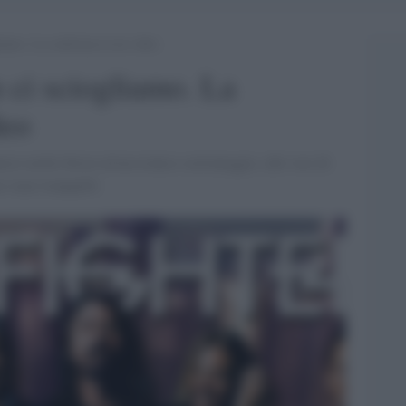
gliamo. La conferma in un video
n ci sciogliamo. La
deo
io molto breve ed un ironico cortomeggio, alle voci di
stare tranquilli.