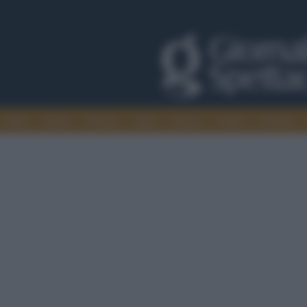
Trade
Radio
Games
Agis
Danza
Video
Cinema