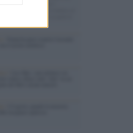
gliamento sportivo. Ad attrarre i
matori è anche il gorpcore, la tendenza ad
are l'abbigliamento sportivo con quello di
 giorni.
so /
Trump ha quasi esaurito l'arsenale
ma il tycoon smentisce
anca /
Caso Mps: i pm milanesi ora
ono vederci chiaro sulle “chat” tra un
ente del Mef e alcuni ministri
ta /
L'8 agosto, quando la memoria
bbe insegnarci qualcosa