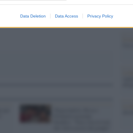
l'abbi
consu
Data Deletion
Data Access
Privacy Policy
abbin
tutti i
pp
Il ca
Usa, 
La b
vogli
dirig
La da
e per
Thegiornalisti, Rissa e
dovre
l
Primavera accusano
Paradiso: "Non ci ha avvisati
che voleva uscire dal gruppo"