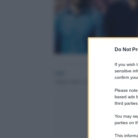
Do Not Pr
If you wish 
sensitive in
GdS
confirm your
3 Marzo 2016 - 12.03
Please note
based ads b
third parties
You may sepa
parties on t
This informa