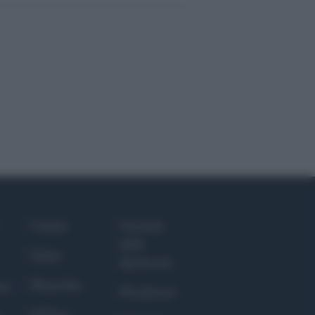
Culture
Giornale
dello
Salute
Spettacolo
Megachip
nce
Wondernet
GiULia