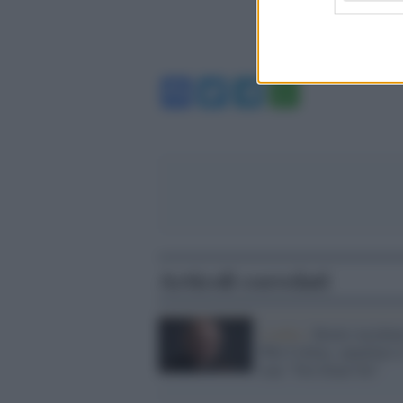
Facebook
Twitter
Telegram
WhatsA
Articoli correlati
Londra /
Brutto incident
Phil Collins, annullato i
tour "Not Dead Yet"