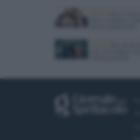
Musica /
Elio e le Stori
Tese si sciolgono: è tem
passare a qualcos'altro
Ascolti /
Wow che disc
rock, i Foo Fighters son
Concrete and Gold
Fa
Tw
Co
Pr