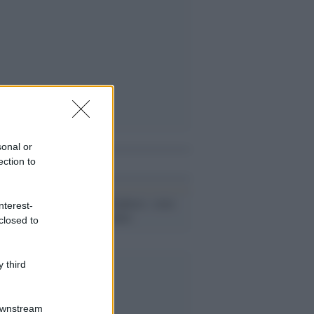
sonal or
i anche
ection to
Cesena, Foo Fighters: siete
nterest-
stati rivoluzionari
closed to
 third
Downstream