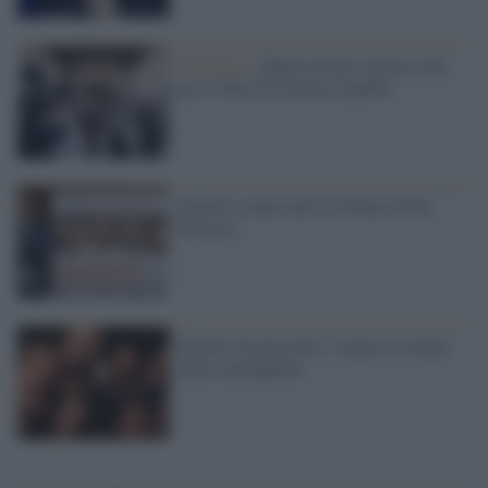
Novellara /
Made in Italy: primo ciak
per il film di Luciano Ligabue
Perfetti sconosciuti al Tribeca Film
Festival
Perfetti Sconosciuti: l’amore ai tempi
dello smartphone