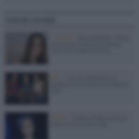
Articoli correlati
L'intervista /
Kasia Smutniak: "l'Italia
non è un paese razzista, ma Salvini
vuole farci credere che lo sia"
Film /
A 20 anni da Radiofreccia
Ligabue torna al cinema con "Made in
Italy"
Rockstar /
Ligabue al Maxxi racconta
l'Italia con il suo nuovo film