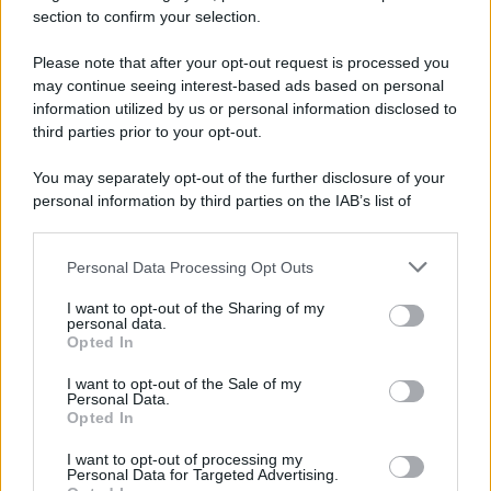
section to confirm your selection.
La scoperta /
Oplontis, le vittime dell’eruzione del Vesuvio
furono più numerose del previsto
Please note that after your opt-out request is processed you
Uno studio bioarcheologico sui resti rinvenuti nella Villa B
may continue seeing interest-based ads based on personal
information utilized by us or personal information disclosed to
ricostruisce la dieta degli abitanti: cereali, legumi e prodotti
third parties prior to your opt-out.
agricoli erano alla base dell’alimentazione, mentre le risorse
marine avevano un ruolo marginale.
You may separately opt-out of the further disclosure of your
personal information by third parties on the IAB’s list of
Il medagliere /
Europei di nuoto: Pellecani guida una super
downstream participants.
Italia
Personal Data Processing Opt Outs
This information may also be disclosed by us to third parties
on the IAB’s List of Downstream Participants that may further
I want to opt-out of the Sharing of my
disclose it to other third parties.
personal data.
Il centenario /
A L'Aquila arriva la mostra "TITO, 100 anni
Opted In
Please note that this website/app uses one or more Google
attraverso la forma"
services and may gather and store information including but
I want to opt-out of the Sale of my
Personal Data.
not limited to your visit or usage behaviour. You may click to
Opted In
grant or deny consent to Google and its third-party tags to
use your data for below specified purposes in below Google
I want to opt-out of processing my
L'attesa /
Un estate di calcio: tra Mondiali e Serie A
consent section.
Personal Data for Targeted Advertising.