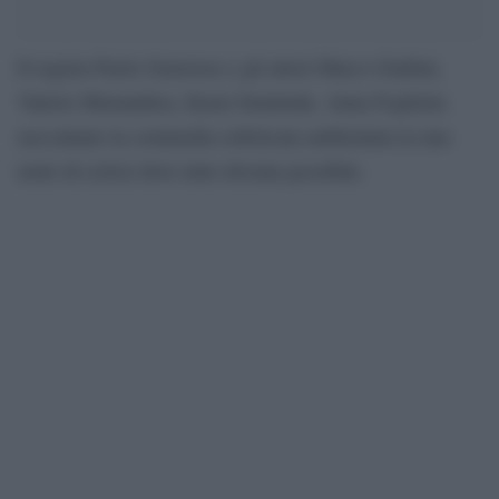
Il regista Paolo Genovese e gli attori Marco Giallini,
Valerio Mastandrea, Kasia Smutniak, Anna Foglietta
raccontano la commedia sofisticata ambientata in una
notte di eclissi dove tutto diventa possibile.