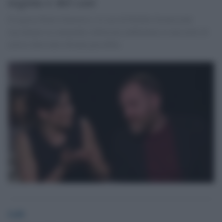
regista e del cast
Il regista Paolo Genovese e il cast di Perfetti Sconosciuti
raccontano la commedia sofisticata ambientata in una notte di
eclissi dove tutto diventa possibile.
GdS