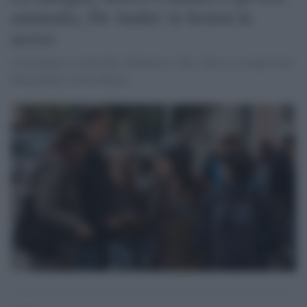
antimafia, De André: le fiction in
arrivo
Cosa hanno in serbo Rai, Mediaset e Sky. Oltre ai sempreverdi
Montalbano e Don Matteo