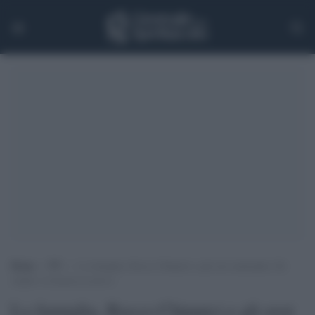
Home
>
TV
>
La famiglia, Rocco Chinnici e gli eroi antimafia, De
André: le fiction in arrivo
La famiglia, Rocco Chinnici e gli eroi