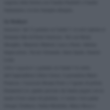
stagione della fiction con Claudia Pandolfi e Claudio
Santamaria e la loro famiglia allargata.
Su Mediaset
Immaturi
: dal 12 gennaio su Canale 5, la serie ispirata al
fortunato film di Paolo Genovese. Nel cast Ricky
Memphis, Maurizio Mattioli, Luca e Paolo, Sabrina
Impacciatore, Nicole Grimaudo, Ilaria Spada, Daniele
Liotti.
Liberi sognatori
: a gennaio su Canale 5 le storie
dell’imprenditore Libero Grassi, il giornalista Mario
Francese, l’assessore Renata Forte e l’agente di polizia
Emanuela Loi, quattro persone che hanno pagato con la
morte il loro senso di giustizia. A vestire i loro panni
Giorgio Tirabassi, Giulia Michelini, Marco Bocci e