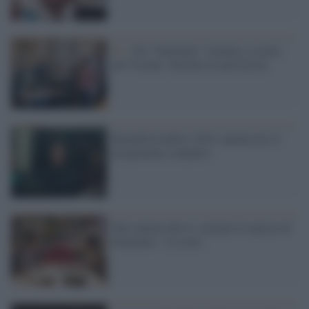
Tv /
Gli "Immaturi" tornano a scuola
per l'esame. Stavolta in una fiction
RomaFictionFest 2016, annunciato il
programma completo
Dal cinema alla tv, iniziate le riprese di
Immaturi - La serie