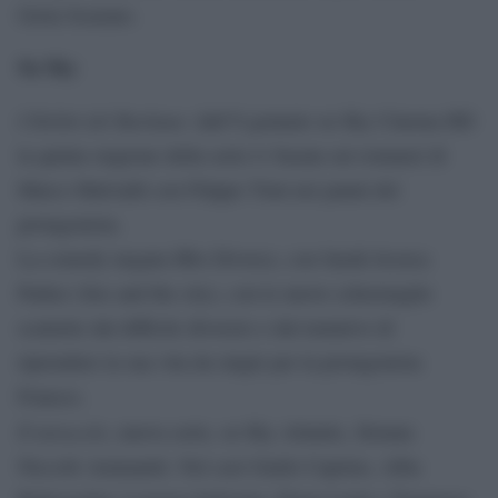
Greta Scarano.
Su Sky
I Delitti del Barlume
: dall’8 gennaio su Sky Cinema HD
la quinta stagione della serie tv basata sui romanzi di
Marco Malvaldi con Filippo Timi nei panni del
protagonista.
La comedy targata Hbo Divorce, con Sarah Jessica
Parker (Sex and the city), con le nuove schermaglie
scaturite dal difficile divorzio e dal tentativo di
riprendere la sua vita da single per la protagonista
Frances.
Il miracolo
, nuova serie, su Sky Atlantic, firmata
Niccolò Ammaniti. Nel cast Guido Caprino, Alba