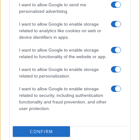
I want to allow Google to send me
Salute
Globalist
personalized advertising.
Megachip
Globalscience
I want to allow Google to enable storage
related to analytics like cookies on web or
GiULia
Globalsport
device identifiers in apps.
Prima Pagina
I want to allow Google to enable storage
related to functionality of the website or app.
I want to allow Google to enable storage
Giornale dello
Facebook
related to personalization.
Spettacolo
Twitter
I want to allow Google to enable storage
Wondernet
related to security, including authentication
Cookie Policy
functionality and fraud prevention, and other
Giuliana Sgrena
user protection.
Preferenze Privacy
CONFIRM