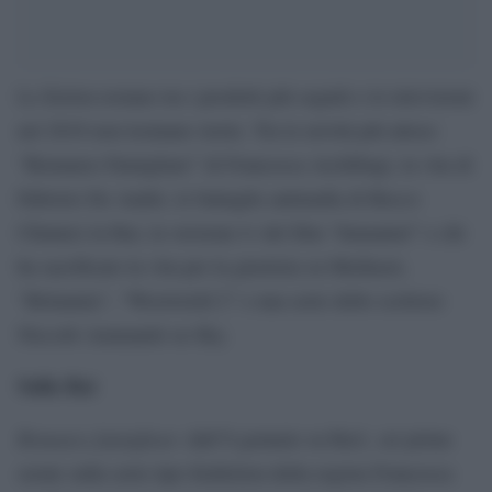
Le fiction restano tra i prodotti più seguiti e le televisioni
nel 2018 non lesinano storie. Tra le novità più attese:
“Romanzo Famigliare” di Francesca Archibugi, la vita di
Fabrizio De André, le battaglie antimafia di Rocco
Chinnici in Rai, la versione tv del film “Immaturi” e chi
ha sacrificato la vita per la giustizia su Mediaset,
“Britannia”, “Westworld 2” e una serie dello scrittore
Niccolò Ammaniti su Sky.
Sulla Rai
Romanzo famigliare
: dall’8 gennaio su Rai1, sei prime
serate sulla serie tipo feulleiton della regista Francesca