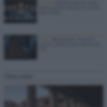
La serie /
Guglielmo Marconi: la Rai
porta sul piccolo schermo la storia del
genio italiano
Il caso /
Baby Reindeer: la serie di
successo scatena la caccia alle persone
reali
Ultime notizie