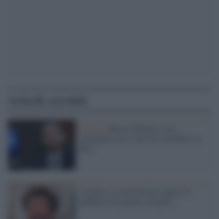
Articoli correlati
Fiction /
Rocco Chinnici, eroe
antimafia con il volto di Castellitto su
Rai1
CityFest, sei masterclass aperte al
pubblico da gennaio ad aprile