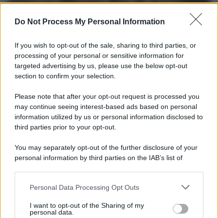
Do Not Process My Personal Information
If you wish to opt-out of the sale, sharing to third parties, or
processing of your personal or sensitive information for
targeted advertising by us, please use the below opt-out
section to confirm your selection.
La scoperta /
Oplontis, le vittime dell’eruzione del Vesuvio
furono più numerose del previsto
Please note that after your opt-out request is processed you
Uno studio bioarcheologico sui resti rinvenuti nella Villa B
may continue seeing interest-based ads based on personal
information utilized by us or personal information disclosed to
ricostruisce la dieta degli abitanti: cereali, legumi e prodotti
third parties prior to your opt-out.
agricoli erano alla base dell’alimentazione, mentre le risorse
marine avevano un ruolo marginale.
You may separately opt-out of the further disclosure of your
personal information by third parties on the IAB’s list of
Il medagliere /
Europei di nuoto: Pellecani guida una super
downstream participants.
Italia
Personal Data Processing Opt Outs
This information may also be disclosed by us to third parties
on the IAB’s List of Downstream Participants that may further
I want to opt-out of the Sharing of my
disclose it to other third parties.
personal data.