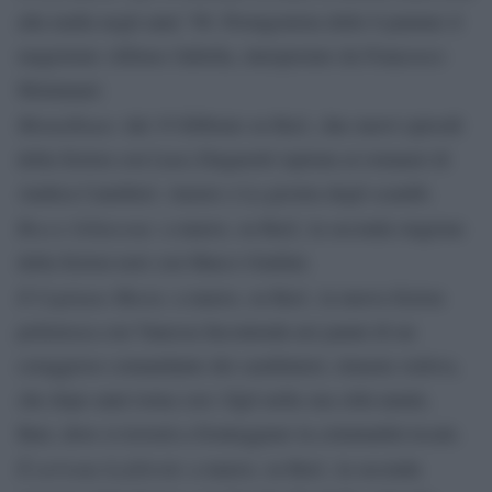
alla mafia negli anni ’90. Protagonista delle 6 puntate il
magistrato Alfonso Sabella, interpretato da Francesco
Montanari.
Montalbano
: dal 19 febbraio su Rai1, due nuovi episodi
della fiction con Luca Zingaretti ispirata ai romanzi di
Andrea Camilleri: Amore e La giostra degli scambi.
Rocco Schiavone
: a marzo, su Rai2, la seconda stagione
della fiction noir con Marco Giallini.
Il Capitano Maria
: a marzo, su Rai1, la nuova fiction
poliziesca con Vanessa Incontrada nei panni di un
coraggioso comandante dei carabinieri, rimasta vedova,
che dopo anni torna con i figli nella sua città natale,
Bari, dove si troverà a fronteggiare la criminalità locale.
È arrivata la felicità
: a marzo, su Rai1, la seconda