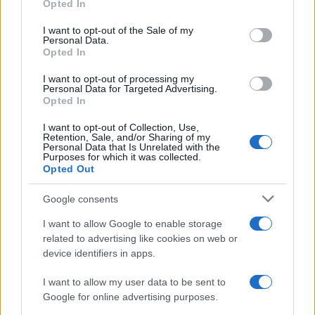
Il centenario /
A L'Aquila arriva la mostra "TITO, 100 anni
Opted In
Please note that this website/app uses one or more Google
attraverso la forma"
services and may gather and store information including but
I want to opt-out of the Sale of my
Personal Data.
not limited to your visit or usage behaviour. You may click to
Opted In
grant or deny consent to Google and its third-party tags to
use your data for below specified purposes in below Google
I want to opt-out of processing my
L'attesa /
Un estate di calcio: tra Mondiali e Serie A
consent section.
Personal Data for Targeted Advertising.
Opted In
I want to opt-out of Collection, Use,
Retention, Sale, and/or Sharing of my
Personal Data that Is Unrelated with the
Purposes for which it was collected.
Opted Out
Google consents
I want to allow Google to enable storage
related to advertising like cookies on web or
device identifiers in apps.
I want to allow my user data to be sent to
Google for online advertising purposes.
Syndication
Culture