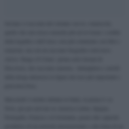
Saviano ci racconta del crimine con la c maiuscola,
quello che non riesce neanche più ad avvistare i confini
della legalità o dell’etica: non più solamente con libri e
relazioni, ma con un racconto biografico televisivo.
Arriva ‘Kings of Crime’, prima serie factual di
Discovery, che racconta camorra, ‘ndrangheta e cartelli
della droga attraverso le figure dei loro più importanti e
pericolosi boss.
Mercoledì 4 ottobre debutta in Italia, in prima tv su
Nove, per poi arrivare in America Latina, Spagna,
Portogallo, Francia e in Germania, grazie alle capacità
produttive di un network internazionale e alla fama di un