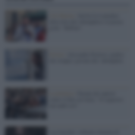
Cirò Marina /
Salvini fa il paladino
della lotta alla 'ndrangheta e la piazza
grida: "Buffone"
Fiction /
Alessandro Preziosi, giudice
che strappa i giovani alla ‘ndrangheta
La polemica /
Parente dei rapitori
contro il film sui Getty: "Il sequestro
non andò così"
Lea Garofalo: ordinario dramma di