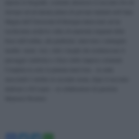
Queste le biografie, costruite attraverso il racconto live di
Saviano ad un’attenta platea di giovani studenti nell’Aula
Magna dell’Università di Bologna intrecciato ad un
ricchissimo archivio video di materiali originali delle
forze dell’ordine, atti giudiziari, interviste e immagini
inedite: suoni, voci, volti e luoghi che restituiscono il
paesaggio simbolico e fisico delle imprese criminali.
Completa la serie la puntata-intervista – in onda
mercoledì 4 ottobre in seconda serata, dopo il racconto
dedicato a Di Lauro – al collaboratore di giustizia
Maurizio Prestieri.
Facebook
Twitter
Telegram
WhatsApp