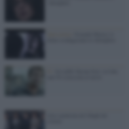
‘ndrangheta
Opera prima /
Fernando Muraca: le
donne sconfiggeranno la 'ndrangheta
Tv /
Su LaEffe 'Havana Noir', la Cuba
anni 90 sconosciuta ai turisti
Alice spodestata da I Maghi del
crimine