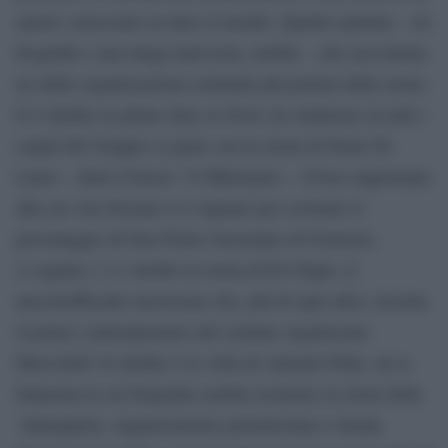
autore conosciuto in tutto il mondo. Quattro puntate – tre
biografie e una lunga intervista, inedite – che raccontano
tre delle organizzazioni criminali più potenti della storia.
Il 4 ottobre in prime time su Nove (in simulcast su tutti i
canali del Gruppo) si parte con la storia di Paolo Di
Lauro – detto Ciruzzo ‘O Milionario – il boss napoletano
alla cui vita Saviano si è ispirato per costruire il
personaggio di Don Pietro Savastano di Gomorra.
A seguire, l’11 ottobre la storia di El Chapo, il
narcotrafficante messicano che, più di ogni altro, incarna
il potere contemporaneo del crimine organizzato.
Mercoledì 18 ottobre è la volta di Antonio Pelle, un re
fantasma la cui biografia sembra ricalcare la storia della
‘ndrangheta, organizzazione potentissima e silente.