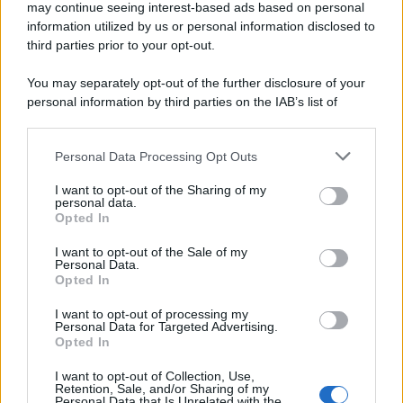
Circa il 20% riguarda l'abbigliamento. Sempre più successo per i
may continue seeing interest-based ads based on personal
information utilized by us or personal information disclosed to
capi di seconda mano e per l'abbigliamento sportivo. Ad attrarre i
third parties prior to your opt-out.
consumatori è anche il gorpcore, la tendenza ad abbinare
l'abbigliamento sportivo con quello di tutti i giorni.
You may separately opt-out of the further disclosure of your
personal information by third parties on the IAB’s list of
Il caso /
Trump ha quasi esaurito l'arsenale Usa, ma il
downstream participants.
tycoon smentisce
Personal Data Processing Opt Outs
This information may also be disclosed by us to third parties
on the IAB’s List of Downstream Participants that may further
I want to opt-out of the Sharing of my
disclose it to other third parties.
personal data.
La banca /
Caso Mps: i pm milanesi ora vogliono vederci
Opted In
Please note that this website/app uses one or more Google
chiaro sulle “chat” tra un dirigente del Mef e alcuni ministri
services and may gather and store information including but
I want to opt-out of the Sale of my
Personal Data.
not limited to your visit or usage behaviour. You may click to
Opted In
grant or deny consent to Google and its third-party tags to
use your data for below specified purposes in below Google
I want to opt-out of processing my
La data /
L'8 agosto, quando la memoria dovrebbe insegnarci
consent section.
Personal Data for Targeted Advertising.
qualcosa
Opted In
I want to opt-out of Collection, Use,
Retention, Sale, and/or Sharing of my
Personal Data that Is Unrelated with the