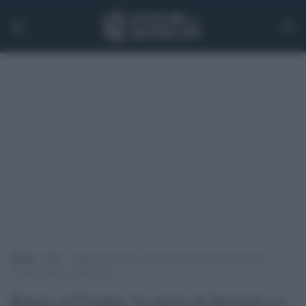
Home
>
TV
>
Kings of Crime: la serie di Saviano ci racconta il
Crimine dalla c maiuscola
Kings of Crime: la serie di Saviano ci