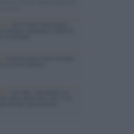
omercato va avanti e sembra regalarci una
A di livello
enze /
Sale il numero degli acquisti
e in Europa e aumentano le vendite di
oli second hand
so /
Trump ha quasi esaurito l'arsenale
ma il tycoon smentisce
anca /
Caso Mps: i pm milanesi ora
ono vederci chiaro sulle “chat” tra un
ente del Mef e alcuni ministri