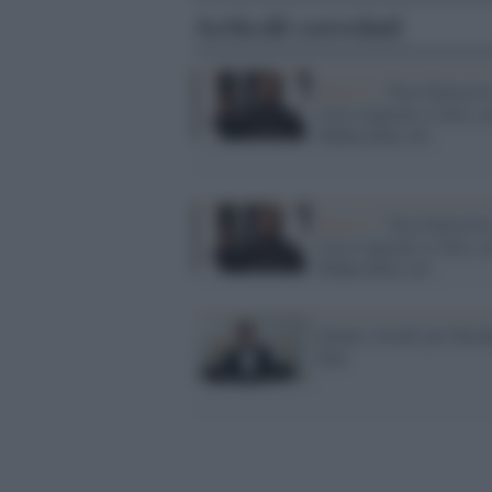
Articoli correlati
Serie tv /
True Detective
terza stagione si farà, c
Mahershala Ali
Serie tv /
True Detective
terza stagione si farà, c
Mahershala Ali
Emmy, trionfo per Brea
Bad