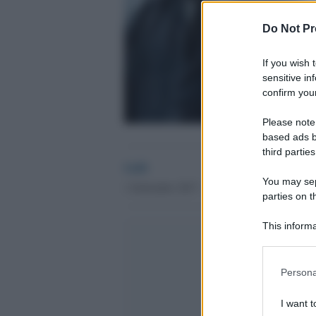
Do Not Pr
If you wish 
sensitive in
confirm your
Please note
based ads b
third parties
GdS
You may sepa
1 Settembre 2017 - 19.10
parties on t
This informa
Participants
Please note
Persona
information 
deny consent
I want t
in below Go