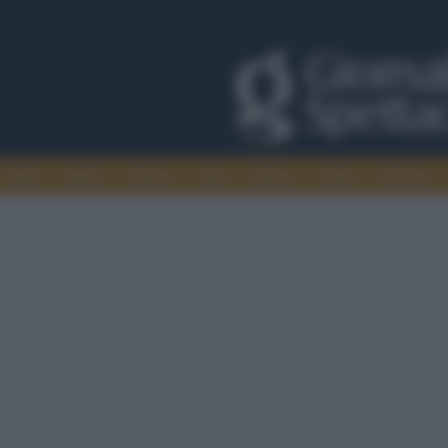
Trade
Radio
Games
Agis
Danza
Video
Cinema