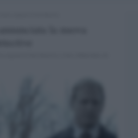
a nuova stagione di True Detective
 annunciata la nuova
etective
rza stagione di True Detective si farà e Mahershala Ali