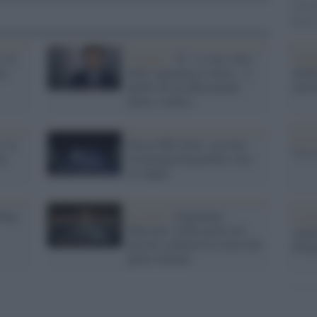
calci
Serie 
Tend
: la
Cinema /
"It": il vero volto
onlin
on
dello spaventoso clown... è
artic
quello di un affascinante
attore svedese
Il ca
: la
Nasce Hbo Now: servizio
Usa, 
on
streaming disponibile solo
su Apple
king
La serie /
Guglielmo
La b
Marconi: la Rai porta sul
vogli
piccolo schermo la storia del
dirig
genio italiano