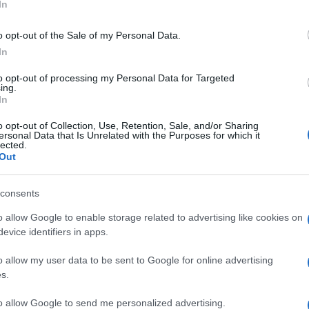
In
o opt-out of the Sale of my Personal Data.
In
to opt-out of processing my Personal Data for Targeted
ing.
In
: la terza stagione di True Detective si farà. La
o opt-out of Collection, Use, Retention, Sale, and/or Sharing
ta nota per i suoi lunghi silenzi, i dialoghi
ersonal Data that Is Unrelated with the Purposes for which it
lected.
 McConaughey e Woody Harrelson, verrà infine
Out
consents
eva aver certezza però, visto il calo di ascolti
o allow Google to enable storage related to advertising like cookies on
zolatto scriverà i nuovi episodi, mentre la regia
evice identifiers in apps.
lnier. Mahershala Ali, premio Oscar per
o allow my user data to be sent to Google for online advertising
s.
e concorde nel considerare la prima stagione,
to allow Google to send me personalized advertising.