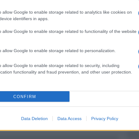
n buon materiale; ma allo stesso tempo, ha
o allow Google to enable storage related to analytics like cookies on
cessivamente noir e poco interessante.
evice identifiers in apps.
re idea a pubblico e critica.
o allow Google to enable storage related to functionality of the website
Ulti
o allow Google to enable storage related to personalization.
pp
o allow Google to enable storage related to security, including
cation functionality and fraud prevention, and other user protection.
CONFIRM
L'att
Seri
Data Deletion
Data Access
Privacy Policy
Termi
privat