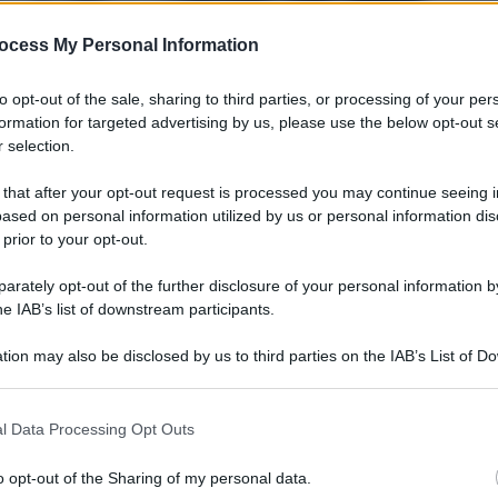
ocess My Personal Information
to opt-out of the sale, sharing to third parties, or processing of your per
formation for targeted advertising by us, please use the below opt-out s
 selection.
 that after your opt-out request is processed you may continue seeing i
ased on personal information utilized by us or personal information dis
 prior to your opt-out.
Legg
rately opt-out of the further disclosure of your personal information by
he IAB’s list of downstream participants.
tion may also be disclosed by us to third parties on the IAB’s List of 
 that may further disclose it to other third parties.
 that this website/app uses one or more Google services and may gath
l Data Processing Opt Outs
including but not limited to your visit or usage behaviour. You may click 
 to Google and its third-party tags to use your data for below specifi
o opt-out of the Sharing of my personal data.
ogle consent section.