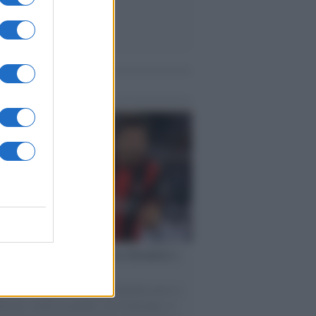
me notizie
esa /
Un estate di calcio: tra Mondiali e
e A
nata la Coppa del Mondo, Infantino prova a
izzare i tornei mondiali. Nel frattempo, il