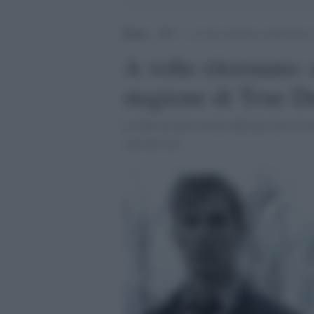
Home
>
TV
>
A volte ritornano: annunciata l
A volte ritornano:
stagione di True D
La Hbo ha dato notizia ufficiale che la te
sarà nel cast.