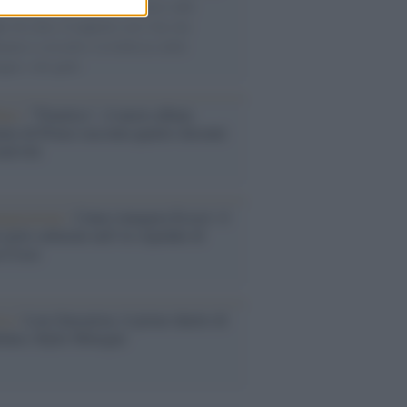
di disegni con Andrea Pazienza sulle
ie di carta, il rapporto con i fan che
nuano a cercarlo e la bellezza delle
gne e dei gatti.
bum /
"Timeless", il nuovo album
mo di Prince racconta quattro decenni
eatività
augurazione /
Cuneo inaugura Esseci: il
 polo culturale nell’ex ospedale di
a Croce
ca /
Love Sensation, il primo duetto di
nna e Kylie Minogue