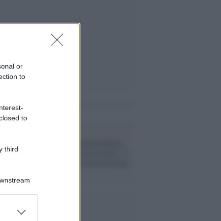
sonal or
ection to
nterest-
i anche
closed to
#MeToo /
#WomensMarch,
 third
Natalie Portman racconta: "a
13 anni vittima di terrorismo
sessuale"
Downstream
er and store
to grant or