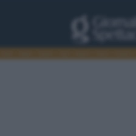
Trade
Radio
Games
Agis
Danza
Video
Cinema