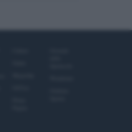
Culture
Giornale
dello
Salute
Spettacolo
Megachip
nce
Wondernet
GiULia
Giuliana
Sgrena
Prima
Pagina