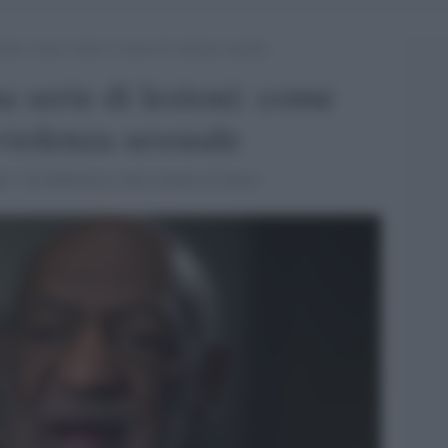
zioni: come evitare l’accusa di violenza sessuale
a serie di lezioni: come
 violenza sessuale
re" dei Robinson vuole tornare al lavoro