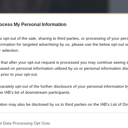
ocess My Personal Information
to opt-out of the sale, sharing to third parties, or processing of your per
formation for targeted advertising by us, please use the below opt-out s
 selection.
 that after your opt-out request is processed you may continue seeing i
Legg
ased on personal information utilized by us or personal information dis
 prior to your opt-out.
rately opt-out of the further disclosure of your personal information by
he IAB’s list of downstream participants.
tion may also be disclosed by us to third parties on the IAB’s List of 
 that may further disclose it to other third parties.
 that this website/app uses one or more Google services and may gath
l Data Processing Opt Outs
including but not limited to your visit or usage behaviour. You may click 