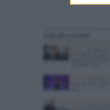
Articoli correlati
Musica /
From Russia w
Love: Robbie Williams
cancella alcune date per 
problemi di salute
Molestie /
Paola Turci:
subito abusi sessuali a 
anni”
Sexgate /
Dopo le denun
Fausto Brizzi indagato 