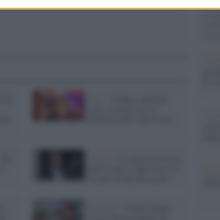
gara 
tovagl
conti
monta
L'al
postu
di cr
ith
Tour /
Al Bano, annullati
tutti i concerti per un
L'in
seri
problema alle corde vocali
nuovo
Sant
 “Ho
Sexgate /
La giuria ha deciso:
13
Bill Cosby è colpevole e ora
Musi
rischia 30 anni di carcere
Mado
ce
Molestie /
Un'altra donna
per
accusa Steven Seagal, mi