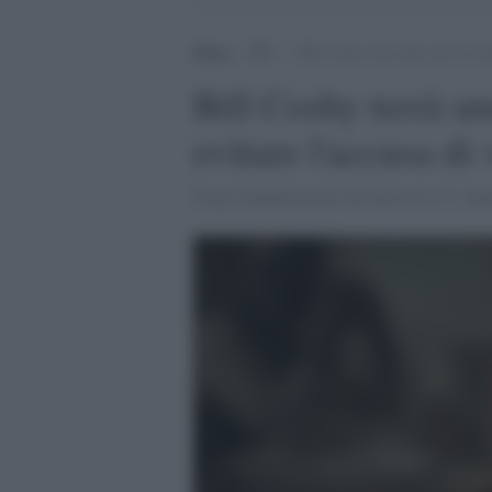
Home
>
TV
>
Bill Cosby terrà una serie di le
Bill Cosby terrà un
evitare l'accusa di
Dopo l'annullamento del processo il "pad