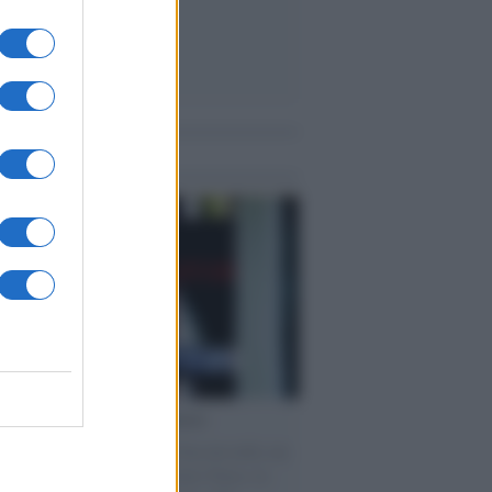
me notizie
cordo /
Le radici di Francesco
omenica di settembre con Guccini nella sua
a Pàvana, tra ricordi del premio Tenco, la