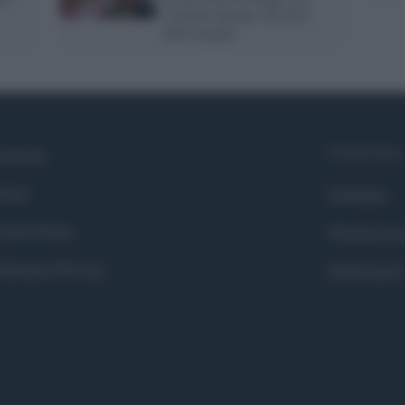
violentò davanti alla foto
della moglie
Syndication
cebook
itter
Globalist
okie Policy
Globalscie
eferenze Privacy
Globalsport