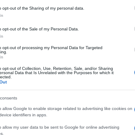
 to Google and its third-party tags to use your data for below specifi
o opt-out of the Sharing of my personal data.
ogle consent section.
In
o opt-out of the Sale of my Personal Data.
In
l’annullamento del processo contro di lui, per
to opt-out of processing my Personal Data for Targeted
aggiungere un verdetto, l’attore della mitica
ing.
In
enere degli incontri con i giovani in stile “town
o opt-out of Collection, Use, Retention, Sale, and/or Sharing
sul tema delle aggressioni sessuali. Lo ha detto
ersonal Data that Is Unrelated with the Purposes for which it
lected.
o che l’ex “papà buono d’America” vuole tornare
Out
consents
rebbe nata sulla scia dai numerosi inviti arrivati
izzazioni civiche, a parlare di ciò che le
o allow Google to enable storage related to advertising like cookies on
evice identifiers in apps.
 di abusi sessuali. L’entourage dell’attore ha
o allow my user data to be sent to Google for online advertising
ttà che include Chicago, già fatta Detroit e
s.