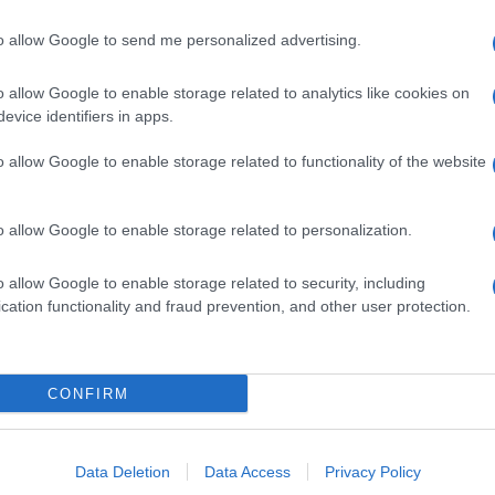
to allow Google to send me personalized advertising.
 soprattutto i giovani, su ciò che può essere
nno spiegato i portavoce di Cosby: “Le leggi
o allow Google to enable storage related to analytics like cookies on
lla di qualcuno può essere considerato violenza
evice identifiers in apps.
Ulti
e le leggi, La gente ha bisogno di essere educata
o allow Google to enable storage related to functionality of the website
ere accusati di abusi sessuali.
o allow Google to enable storage related to personalization.
o allow Google to enable storage related to security, including
cation functionality and fraud prevention, and other user protection.
pp
CONFIRM
Il ri
Una d
Data Deletion
Data Access
Privacy Policy
casa 