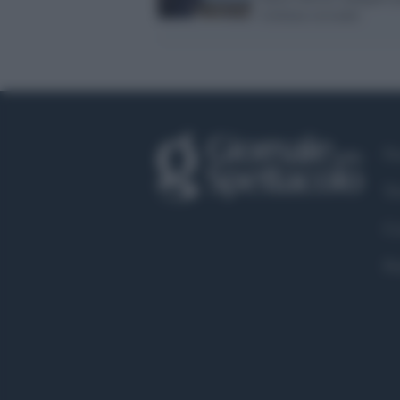
violenza sessuale
Fa
Tw
Co
Pr