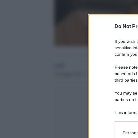
Do Not Pr
If you wish 
sensitive in
confirm your
GdS
Please note
23 Giugno 2017 - 11.16
based ads b
third parties
You may sepa
parties on t
This informa
Participants
Please note
Persona
information 