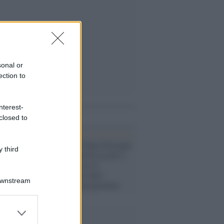
sonal or
ection to
nterest-
i anche
closed to
Televisione /
Chiara Ferragni
 third
fa fare il record di ascolti a
Fabio Fazio: ecco il
clamoroso dato fatto
Downstream
registrare dal programma
er and store
to grant or