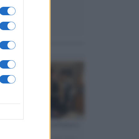
me notizie
cordo /
Il nostro incontro con Francesco
ini