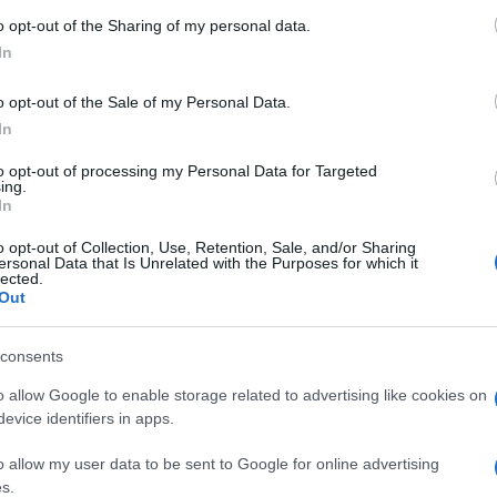
 to Google and its third-party tags to use your data for below specifi
o opt-out of the Sharing of my personal data.
ogle consent section.
In
o opt-out of the Sale of my Personal Data.
In
to opt-out of processing my Personal Data for Targeted
i non risparmia nemmeno il Festival di Sanremo
ing.
In
messe canora saranno nominali. Il principio che
o opt-out of Collection, Use, Retention, Sale, and/or Sharing
et è lo stesso di quello che viene utilizzato negli
ersonal Data that Is Unrelated with the Purposes for which it
lected.
ati la Prefettura e la Questura di Imperia.
Out
idiani locali, di una misura eccezionale adottata
consents
i mano dei biglietti nell’ambito delle
o allow Google to enable storage related to advertising like cookies on
le misure antiterrorismo.
evice identifiers in apps.
he gli spettatori vip. Chiunque vorrà cedere il
o allow my user data to be sent to Google for online advertising
s.