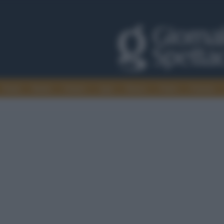
Trade
Radio
Games
Agis
Danza
Video
Cinema