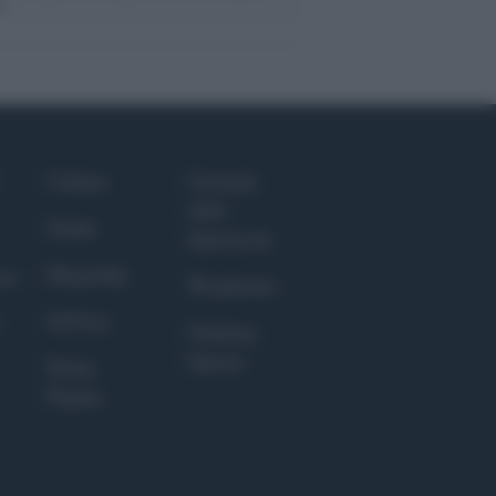
e
Culture
Giornale
dello
Salute
Spettacolo
Megachip
nce
Wondernet
GiULia
Giuliana
Sgrena
Prima
Pagina