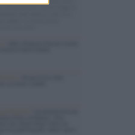
 dicembre del 2022 sul tavolo della cucina
o caffè già preparati e qualche bottiglia di
 Bastarono pochi minuti per capire che la
nda pubblica e la persona privata
vevano senza attriti.
tto /
Addio a Francesco Guccini, il poeta
 canzone d’autore italiana
iversario /
90 anni di Yves Saint
nt, tra moda e scandali
rogrammazioni /
I documentari RAI che
ntano l'Italia: da Mennea, a Tina
mi sino a Renzo Piano è atteso un
no tra grandi biografie, cultura, sport e