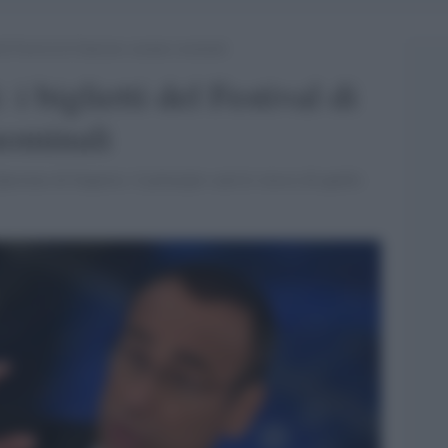
i del Festival di Sanremo saranno nominali
 i biglietti del Festival di
ominali
Questura di Imperia: il principio sarà lo stesso di quello