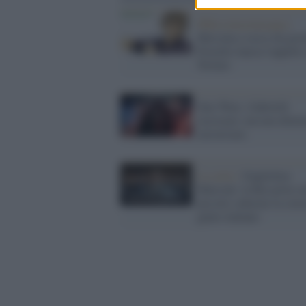
#Messinasenzacqua /
Messina a secco da gior
Fiorello lancia l'appello
Twitter
Star Wars, Gabrielli
rassicura: nessun allar
terrorismo
La serie /
Guglielmo
Marconi: la Rai porta s
piccolo schermo la stori
genio italiano