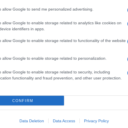
atro Ariston di Sanremo, potrà farlo ma soltanto
tatario.
to allow Google to send me personalized advertising.
o allow Google to enable storage related to analytics like cookies on
evice identifiers in apps.
o allow Google to enable storage related to functionality of the website
pp
Ulti
o allow Google to enable storage related to personalization.
o allow Google to enable storage related to security, including
cation functionality and fraud prevention, and other user protection.
CONFIRM
Il ri
Gucc
Data Deletion
Data Access
Privacy Policy