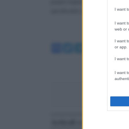
proprio biglietto per entrare al Te
specificando chi sarà il nuovo intes
I want 
I want t
web or d
I want t
Facebook
Twitter
Telegram
WhatsA
or app.
I want t
I want t
authenti
Articoli correlati