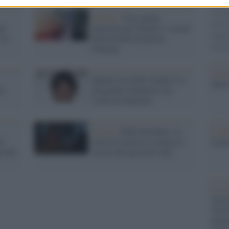
Il 1°
c'eran
Milano /
Una catena
vino.
ni.
musicale per Pinelli e i morti
legge
 su
della bomba di piazza
convi
Fontana
Il lu
Quanto era bello Garko? La
della
me
pm perde l'inchiesta sul
crollo di Sanremo
Il caso /
Baby Reindeer: la
L'ann
ul
serie di successo scatena la
Laure
a del
caccia alle persone reali
Le p
racco
Ansel
autun