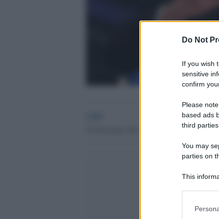
Do Not Pr
If you wish 
sensitive in
confirm your
Please note
GdS
based ads b
third parties
30 Novembre 2015 - 11.06
You may sepa
parties on t
This informa
Participants
Please note
Persona
information 