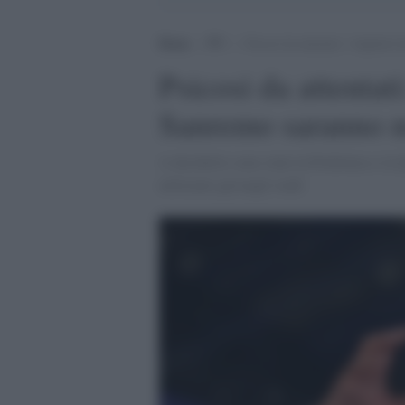
Home
>
TV
>
Psicosi da attentati: i bigliett
Psicosi da attentati:
Sanremo saranno n
A deciderlo sono state la Prefettura e la 
utilizzato già negli stadi