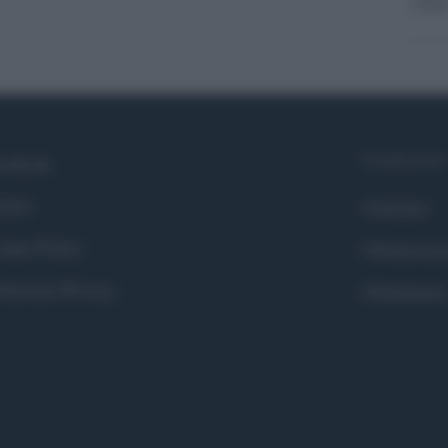
crim
Syndication
cebook
itter
Globalist
okie Policy
Globalscie
eferenze Privacy
Globalsport