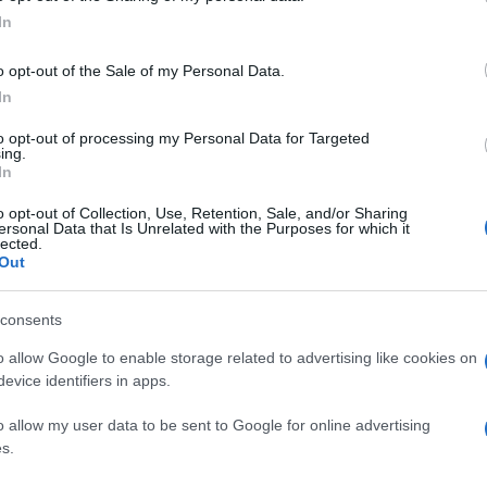
ogle consent section.
In
o opt-out of the Sale of my Personal Data.
In
to opt-out of processing my Personal Data for Targeted
ing.
In
sic World” per monopolizzare il box office
olin Trevorrow e nuovo capitolo della saga dei
o opt-out of Collection, Use, Retention, Sale, and/or Sharing
ersonal Data that Is Unrelated with the Purposes for which it
anchise, ha incassato 999.926 euro.
lected.
Out
dietro di sè: al secondo posto si è piazzato
consents
a “La risposta è nelle stelle”, lontanissimo ad
o allow Google to enable storage related to advertising like cookies on
el”]http://www.cinetel.it/i-nostri-servizi/report-
evice identifiers in apps.
]).
o allow my user data to be sent to Google for online advertising
s.
erà “Jurassic World” negli Usa – visto che la