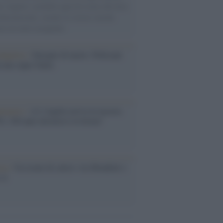
i, legumi e prodotti agricoli erano alla base
alimentazione, mentre le risorse marine
no un ruolo marginale.
dagliere /
Europei di nuoto: Pellecani
 una super Italia
ntenario /
A L'Aquila arriva la mostra
, 100 anni attraverso la forma"
esa /
Un estate di calcio: tra Mondiali e
e A