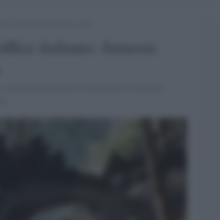
ano: Jurassic World vola in vetta
fice italiano: Jurassic
, staccando nettamente il secondo film in classifica,
ro.