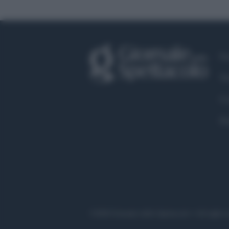
Fa
Tw
Co
Pr
©2020 Giornale dello Spettacolo • All right r