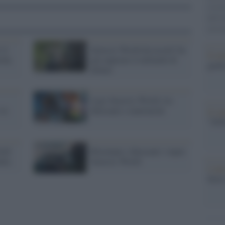
cereal
dell’
aveva
 il
Jurassic World da record: ha
Il me
ità,
già superato il miliardo di
guida
dollari
Lego Jurassic World, tra
 lo
dinosauri e mattoncini
Il ce
"TITO
rld
Ritornano i dinosauri: riapre
lia
Jurassic World
L'att
Seri