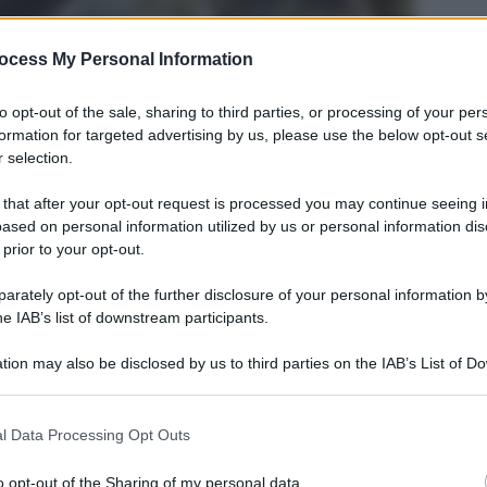
ocess My Personal Information
to opt-out of the sale, sharing to third parties, or processing of your per
formation for targeted advertising by us, please use the below opt-out s
 selection.
 that after your opt-out request is processed you may continue seeing i
ased on personal information utilized by us or personal information dis
Legg
 prior to your opt-out.
rately opt-out of the further disclosure of your personal information by
he IAB’s list of downstream participants.
tion may also be disclosed by us to third parties on the IAB’s List of 
 that may further disclose it to other third parties.
 that this website/app uses one or more Google services and may gath
l Data Processing Opt Outs
including but not limited to your visit or usage behaviour. You may click 
 to Google and its third-party tags to use your data for below specifi
o opt-out of the Sharing of my personal data.