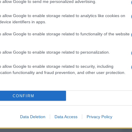
strisce è prevista per oggi 12 giugno 2015 -,
to allow Google to send me personalized advertising.
ndo (il film è già uscito in otto paesi e
o allow Google to enable storage related to analytics like cookies on
la pellicola ha già portato a casa 24 milioni e
evice identifiers in apps.
 solo in Cina.
Ulti
o allow Google to enable storage related to functionality of the website
o allow Google to enable storage related to personalization.
pp
o allow Google to enable storage related to security, including
cation functionality and fraud prevention, and other user protection.
CONFIRM
La sc
dell’
nume
Data Deletion
Data Access
Privacy Policy
Uno s
nella 