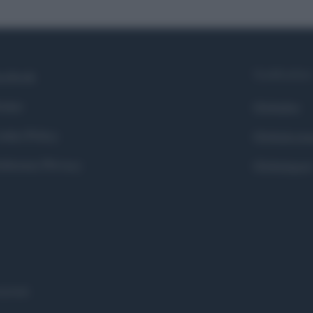
Syndication
cebook
itter
Globalist
okie Policy
Globalscie
eferenze Privacy
Globalsport
eserved.