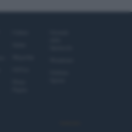
Culture
Giornale
dello
Salute
Spettacolo
Megachip
nce
Wondernet
GiULia
Giuliana
Sgrena
Prima
Pagina
Syndication