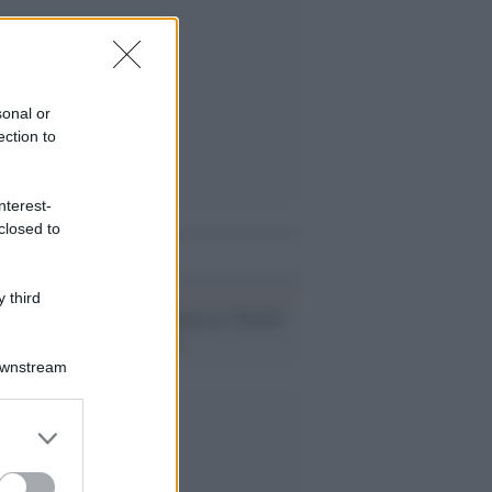
sonal or
ection to
nterest-
closed to
i anche
 third
Anteprima /
Jurassic World:
teaser del film
Downstream
er and store
to grant or
ed purposes