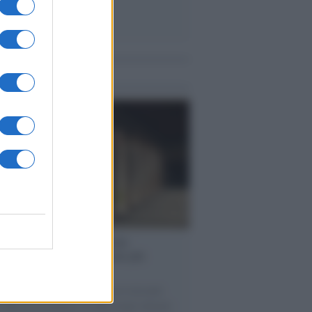
me notizie
operta /
Oplontis, le vittime
eruzione del Vesuvio furono più
rose del previsto
tudio bioarcheologico sui resti rinvenuti
Villa B ricostruisce la dieta degli abitanti: