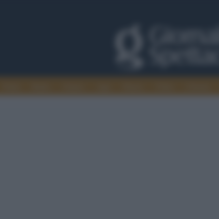
Trade
Radio
Games
Agis
Danza
Video
Cinema