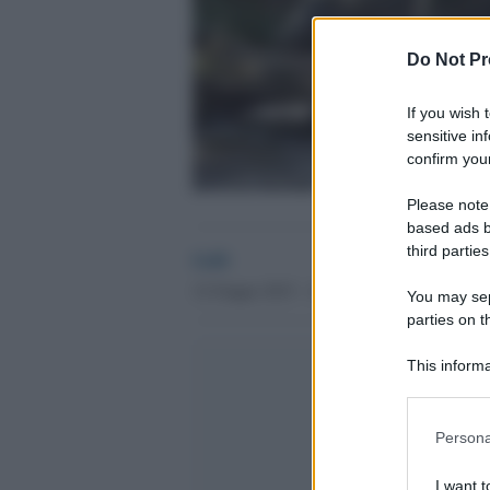
Do Not Pr
If you wish 
sensitive in
confirm your
Please note
based ads b
third parties
GdS
12 Giugno 2015 - 15.45
You may sepa
parties on t
This informa
Participants
Please note
Persona
information 
deny consent
I want t