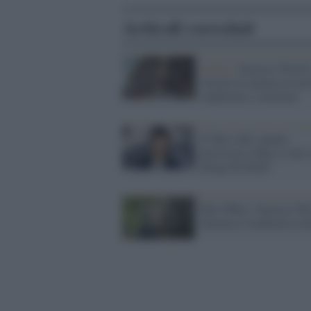
Articoli correlati
Il film /
Jurassic World:
ritorno al cinema tra nov
tradizione e citazione
Il film sullo squalo
preistorico Meg si farà:
dirige Eli Roth
Box Office: Jurassic Wo
domina il weekend in Ita