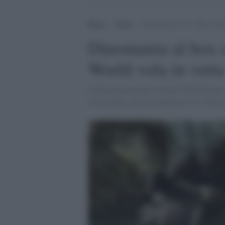
Home
>
Trade
>
Dinomania al box office itali
Dinomania al box of
World vola in vetta
Il film ha incassato in Italia 999.926 euro
ovvero Fury che ha totalizzato 111.578 eu