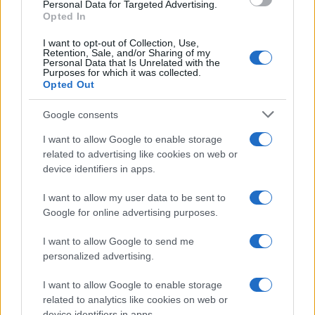
consent section.
Personal Data for Targeted Advertising.
chiaro sulle “chat” tra un dirigente del Mef e alcuni ministri
Opted In
I want to opt-out of Collection, Use,
Retention, Sale, and/or Sharing of my
Personal Data that Is Unrelated with the
Purposes for which it was collected.
Opted Out
Google consents
I want to allow Google to enable storage
related to advertising like cookies on web or
device identifiers in apps.
I want to allow my user data to be sent to
Google for online advertising purposes.
Syndication
Culture
I want to allow Google to send me
Salute
Globalist
personalized advertising.
Megachip
Globalscience
I want to allow Google to enable storage
related to analytics like cookies on web or
GiULia
Globalsport
device identifiers in apps.