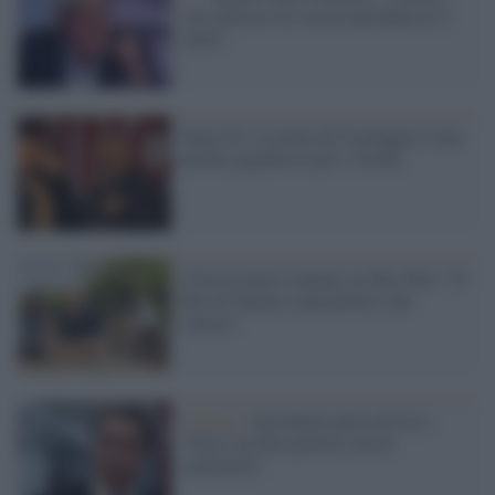
vera notizia è la vostra marchetta ai 5
stelle"
Dario Fo: la morte di Casaleggio è una
perdita gigantesca per i 5stelle
L'Osservatore romano su Tolo Tolo: "Il
film di Zalone è più politico che
comico"
Cinema /
Sorrentino parla di Loro:
"Non è un film politico ma di
sentimenti"