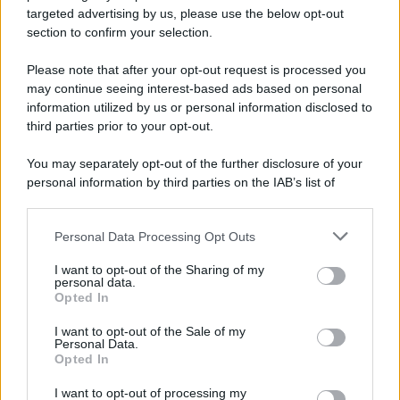
targeted advertising by us, please use the below opt-out
section to confirm your selection.
Please note that after your opt-out request is processed you
L'attesa /
Un estate di calcio: tra Mondiali e Serie A
may continue seeing interest-based ads based on personal
information utilized by us or personal information disclosed to
Terminata la Coppa del Mondo, Infantino prova a privatizzare i
third parties prior to your opt-out.
tornei mondiali. Nel frattempo, il calciomercato va avanti e
sembra regalarci una Serie A di livello
You may separately opt-out of the further disclosure of your
personal information by third parties on the IAB’s list of
Tendenze /
Sale il numero degli acquisti online in Europa e
downstream participants.
aumentano le vendite di articoli second hand
Personal Data Processing Opt Outs
This information may also be disclosed by us to third parties
on the IAB’s List of Downstream Participants that may further
I want to opt-out of the Sharing of my
disclose it to other third parties.
personal data.
Il caso /
Trump ha quasi esaurito l'arsenale Usa, ma il
Opted In
Please note that this website/app uses one or more Google
tycoon smentisce
services and may gather and store information including but
I want to opt-out of the Sale of my
Personal Data.
not limited to your visit or usage behaviour. You may click to
Opted In
grant or deny consent to Google and its third-party tags to
use your data for below specified purposes in below Google
I want to opt-out of processing my
La banca /
Caso Mps: i pm milanesi ora vogliono vederci