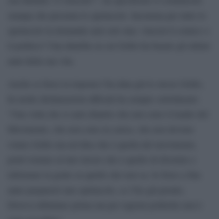
stampa che presenta lo spettacolo. Insomma per tutto lo
spettacolo la domanda sarà solo una: vincerà il comico o
il politico? Una diatriba su cui Grillo ha basato gli ultimi
anni della sua vita.
Anche se forse la risposta l’ha data già lo stesso Grillo,
In molte dichiarazioni ufficiali ha sempre sottolineato:
“Una volta che si sarà chiarito che non sono il leader del
Movimento, che non sono in carica, che non devono
votare Grillo ma un’idea che è quella del movimento,
potrò tornare al mio lavoro che è quello di divertire e
informare la gente su quello che non sa. Io forse a fine
anno preparerò uno spettacolo, ce l’ho già pronto.
Doveva debuttare prima ma per ragioni politiche non è