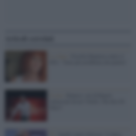
Articoli correlati
Lo sfogo /
Fiorella Mannoia contro il
M5s: "Sono più arrabbiata che pentita"
Il caso /
Ranucci: noi di Report
minacciati da un 5 Stelle. Che dice Di
Maio?
Tv /
Sgarbi contro Striscia: "L'unica