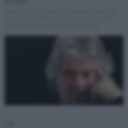
in teatro
Quattro date, due a Milano e due a Roma, per il ritorno sulla
scena del leader del Movimento 5 Stelle in 'Grillo contro
Grillo': da una parte il comico, dall'altra il politico.
GdS