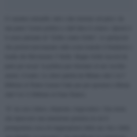
Ci saranno entrambi, tutti e due insieme sul palco: da
una parte l’uomo politico e dall’altra il comico. Questo è
il cuore pulsante di “Grillo contro Grillo”, lo spettacolo
che porterà nuovamente sulla scena teatrale il fondatore e
leader del Movimento 5 Stelle. Beppe Grillo lascerà da
parte per un po’ la politica per ritornare al suo vecchio
amore: il teatro. Lo show partirà da Milano (dal 2 al 5
febbraio al Teatro Linear Ciak) per poi spostarsi a Roma
(dal 9 al 12 febbraio al Gran Teatro).
“E’ un caso clinico, disperato, tragicomico. Una storia
che ripercorre una mutazione genetica in cui il
protagonista cerca di riappropriarsi della sua vita e della
sua identità. Ci riuscirà?”, ha specificato il comunicato