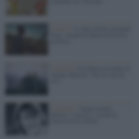
continente con “Africana”
Il festival /
Le tante Afriche con Igiaba
Scego, Amadou & Marian al Festival
au Desert
L'intervista /
È in libreria un inedito di
Antonio Tabucchi: "Che ore sono da
voi?"
Il calendario /
Quanto manchi,
Fabrizio: i concerti e i ricordi da
Genova al resto d'Italia