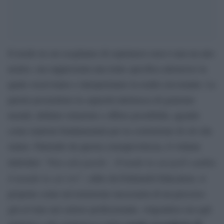
Il modo in cui scegliamo di esprimerci non è mai un atto
neutro, ma rappresenta una lente specifica attraverso la
quale osserviamo e interpretiamo la realtà circostante. Le
parole possiedono la capacità intrinseca di generare
mondi, definire relazioni e offrire possibilità, agendo
come mattoni fondamentali per la costruzione di ciò che
siamo. Partendo da questa consapevolezza, il volume
“Non solo parole – Il modo in cui parli cambia
intitolato
il mondo in cui vivi”
, edito da Feltrinelli Education, si
propone come un’estensione necessaria di un percorso
già avviato nel settore professionale, volgendosi ora agli