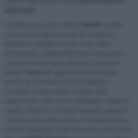
scuole secondarie di
studenti e alle studentesse delle
primo grado
.
ValoreD
L’iniziativa nasce sotto l’egida di
, la prima
associazione di imprese in Italia che si impegna a
promuovere l’equilibrio di genere e una cultura
dell’inclusione, considerandoli motori strategici per la
crescita del sistema Paese. Quello che viene spesso
“Fattore D”
definito
rappresenta proprio l’impatto
positivo che la diversità, il talento femminile e
l’inclusione sociale generano all’interno delle
organizzazioni e della società, trasformando l’equità da
semplice valore etico a concreto vantaggio competitivo.
Attraverso questo nuovo progetto, l’associazione mira a
seminare tali principi sin dall’adolescenza, riconoscendo