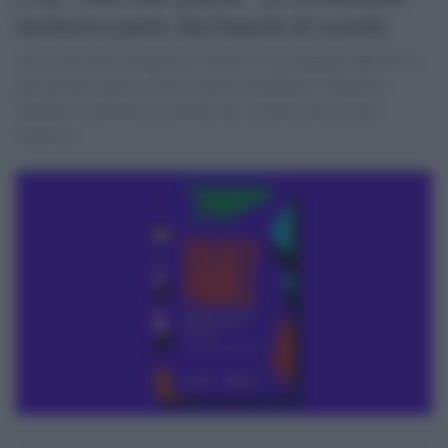
inclusiva parte dai banchi di scuola
Arriva un nuovo progetto di Valore D: un manuale dedicato ai
più giovani esplora come le parole modellino l’identità e
diventino strumenti essenziali per costruire una società
inclusiva.