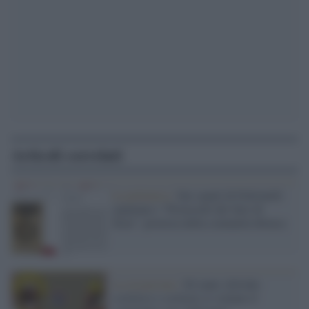
Articoli correlati
La polemica /
Sui canali di Feltrinelli
spuntano i "Protocolli dei Savi di
Sion": protesta della comunità ebraica
La recensione /
Di tante Afriche:
scrittrici e scrittori ci svelano il