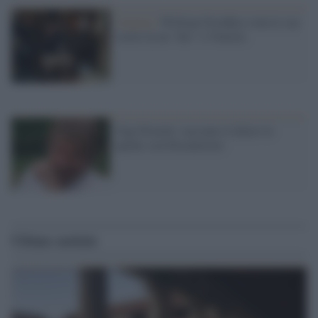
Cinema /
William Friedkin svela le sue
storie in un “doc” a Venezia
Gigi Proietti: racconto il dietro le
quinte con Decamerino
Ultime notizie