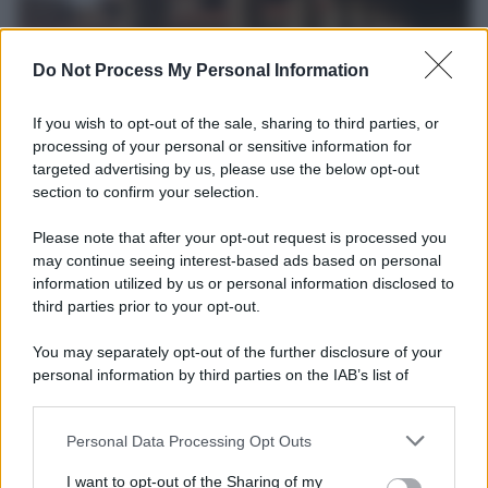
Do Not Process My Personal Information
If you wish to opt-out of the sale, sharing to third parties, or
processing of your personal or sensitive information for
targeted advertising by us, please use the below opt-out
section to confirm your selection.
La scoperta /
Oplontis, le vittime dell’eruzione del Vesuvio
furono più numerose del previsto
Please note that after your opt-out request is processed you
Uno studio bioarcheologico sui resti rinvenuti nella Villa B
may continue seeing interest-based ads based on personal
information utilized by us or personal information disclosed to
ricostruisce la dieta degli abitanti: cereali, legumi e prodotti
third parties prior to your opt-out.
agricoli erano alla base dell’alimentazione, mentre le risorse
marine avevano un ruolo marginale.
You may separately opt-out of the further disclosure of your
personal information by third parties on the IAB’s list of
Il medagliere /
Europei di nuoto: Pellecani guida una super
downstream participants.
Italia
Personal Data Processing Opt Outs
This information may also be disclosed by us to third parties
on the IAB’s List of Downstream Participants that may further
I want to opt-out of the Sharing of my