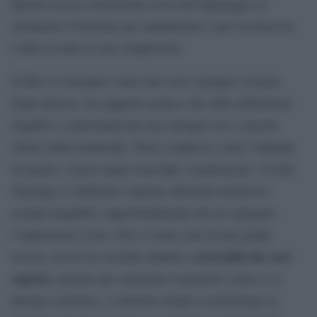
Questa ricerca esistenziale trova nel linguaggio lo
strumento d’elezione per manifestarsi e per riconoscere
l’altro in tutta la sua complessità.
Il libro è concepito come una vera e propria cassetta
degli attrezzi, un supporto pratico che offre definizioni
limpide e contestualizzate per navigare tra i concetti
chiave della modernità. Temi complessi come l’identità
di genere, il peso degli stereotipi, il patriarcato, il body
shaming o l’abilismo vengono affrontati attraverso
esempi tangibili e approfondimenti che ne spiegano
l’importanza civile. Non si tratta solo di una guida
arricchito da voci
teorica, ma di un sussidio didattico
esperte
, pensato per stimolare il pensiero critico e il
dialogo collettivo. L’obiettivo finale è trasformare la