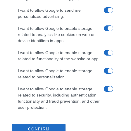
Syndication
Culture
I want to allow Google to send me
Salute
Globalist
personalized advertising.
Megachip
Globalscience
I want to allow Google to enable storage
related to analytics like cookies on web or
GiULia
Globalsport
device identifiers in apps.
Prima Pagina
I want to allow Google to enable storage
related to functionality of the website or app.
I want to allow Google to enable storage
Giornale dello
Facebook
related to personalization.
Spettacolo
Twitter
I want to allow Google to enable storage
Wondernet
related to security, including authentication
Cookie Policy
functionality and fraud prevention, and other
Giuliana Sgrena
user protection.
Preferenze Privacy
CONFIRM