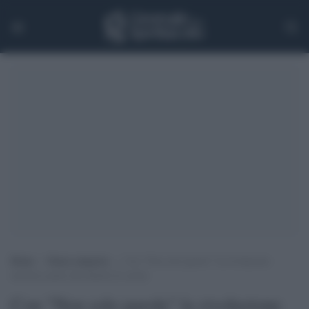
Home
>
Senza categoria
>
Con “Non solo parole” la rivoluzione
inclusiva parte dai banchi di scuola
Con "Non solo parole" la rivoluzione