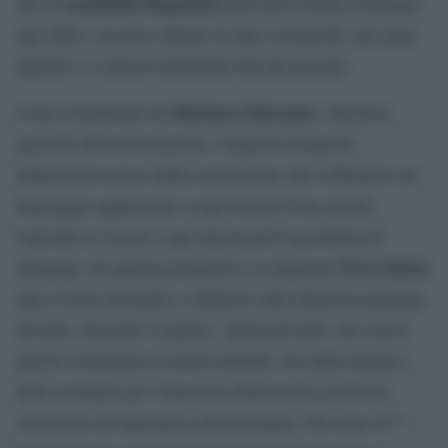
sensibilità linguistica
che la
non deve restare confinata
agli uffici, ma deve abitare le aule scolastiche, gli spazi
digitali e i contesti relazionali dei più giovani.
Barbara Falcomer
Come sottolineato da
, direttrice
generale dell’associazione, l’urgenza di questo
adattamento nasce dalla convinzione che il dibattito sul
linguaggio appartenga a ogni fascia d’età, poiché
risponde ai vissuti e agli interrogativi quotidiani di
Vera Gheno
chiunque. In questa prospettiva, la linguista
apre il testo invitando a riflettere sulla funzione primaria
del dire. Secondo l’esperta, “prima di tutto, noi con le
parole costruiamo la nostra identità: sin dalla nascita e
tutto sommato per l’interezza della nostra esistenza
cerchiamo di rispondere alla domanda ‘Chi sono io?'”.