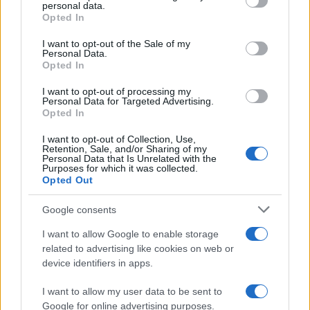
disclose it to other third parties.
personal data.
Il centenario /
A L'Aquila arriva la mostra "TITO, 100 anni
Opted In
Please note that this website/app uses one or more Google
attraverso la forma"
services and may gather and store information including but
I want to opt-out of the Sale of my
Personal Data.
not limited to your visit or usage behaviour. You may click to
Opted In
grant or deny consent to Google and its third-party tags to
use your data for below specified purposes in below Google
I want to opt-out of processing my
L'attesa /
Un estate di calcio: tra Mondiali e Serie A
consent section.
Personal Data for Targeted Advertising.
Opted In
I want to opt-out of Collection, Use,
Retention, Sale, and/or Sharing of my
Personal Data that Is Unrelated with the
Purposes for which it was collected.
Opted Out
Google consents
I want to allow Google to enable storage
related to advertising like cookies on web or
device identifiers in apps.
I want to allow my user data to be sent to
Google for online advertising purposes.