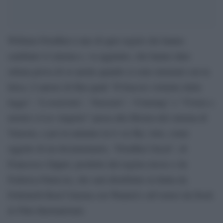
William Friedkin è uno di quei registi che hanno
cambiato il cinema e, va aggiunto, che hanno dato
ottima prova di sé anche quando si sono misurati con la
lirica. L’autore di film quali “Il braccio violento della
legge”, “L’esorcista”, “Sorcerer”, “Cruising” e “Vivere e
morire a Los Angeles” passa alla Mostra del cinema di
Venezia, e poi in autunno in tv su Sky Arte, come
oggetto di un documentario, “Friedkin Uncut”, di
Francesco Zippel, prodotto dal regista stesso e da
Federica Paniccia, che sarà distribuito in Italia da
Feltrinelli Real Cinema con Wanted e all’estero da Dock
& Film International.