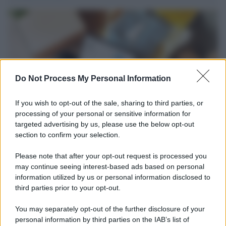
Do Not Process My Personal Information
If you wish to opt-out of the sale, sharing to third parties, or
processing of your personal or sensitive information for
targeted advertising by us, please use the below opt-out
section to confirm your selection.
Tendenze /
Sale il numero degli acquisti online in Europa e
aumentano le vendite di articoli second hand
Please note that after your opt-out request is processed you
Circa il 20% riguarda l'abbigliamento. Sempre più successo per i
may continue seeing interest-based ads based on personal
information utilized by us or personal information disclosed to
capi di seconda mano e per l'abbigliamento sportivo. Ad attrarre i
third parties prior to your opt-out.
consumatori è anche il gorpcore, la tendenza ad abbinare
l'abbigliamento sportivo con quello di tutti i giorni.
You may separately opt-out of the further disclosure of your
personal information by third parties on the IAB’s list of