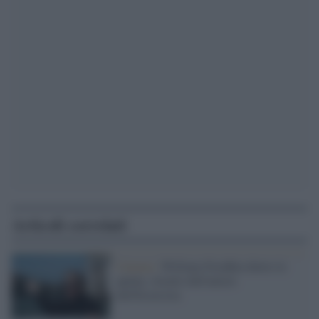
Articoli correlati
Cinema /
William Friedkin dietro le
quinte, ritratto dell'autore
dell'Esorcista