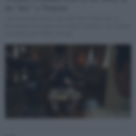
un “doc” a Venezia
Alla mostra del cinema, e poi nelle sale e su Sky Arte, un
documentario sul regista con Coppola, Tarantino, Juno Temple
e bacchette come Mehta e Noseda