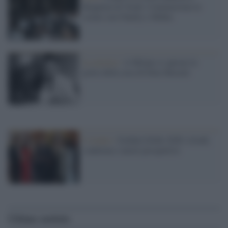
Requiem di Verdi. Commuovono le
serate con Chailly e Mehta
La mostra /
A Milano si aprono le
porte della casa di Dino Buzzati
L'evento /
Golden Globe 2026: trionfi,
conferme e nuove prospettive
Ultime notizie