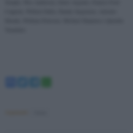
Temple, Wes Anderson, Dario Argento, Francis Ford
Coppola, Willem Dafoe, Randy Jurgensen, Antonio
Monda, William Petersen, Michael Shannon e Quentin
Tarantino.
Facebook
Twitter
Telegram
WhatsApp
Argomenti:
Cinema