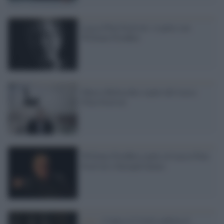
Lucca Film Festival: si parte con
William Friedkin
Marco Bellocchio ospite del Lucca
Film Festival
William Friedkin ospite al Lucca Film
Festival e EuropaCinema
Live /
Contro il Covid conforta il