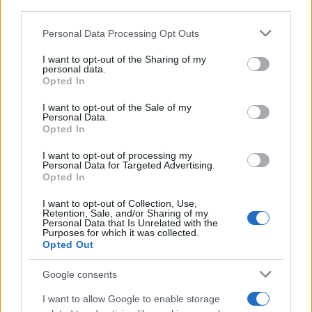
Il caso /
Trump ha quasi esaurito l'arsenale Usa, ma il
downstream participants.
tycoon smentisce
Personal Data Processing Opt Outs
This information may also be disclosed by us to third parties
on the IAB’s List of Downstream Participants that may further
I want to opt-out of the Sharing of my
disclose it to other third parties.
personal data.
La banca /
Caso Mps: i pm milanesi ora vogliono vederci
Opted In
Please note that this website/app uses one or more Google
chiaro sulle “chat” tra un dirigente del Mef e alcuni ministri
services and may gather and store information including but
I want to opt-out of the Sale of my
Personal Data.
not limited to your visit or usage behaviour. You may click to
Opted In
grant or deny consent to Google and its third-party tags to
use your data for below specified purposes in below Google
I want to opt-out of processing my
La data /
L'8 agosto, quando la memoria dovrebbe insegnarci
consent section.
Personal Data for Targeted Advertising.
qualcosa
Opted In
I want to opt-out of Collection, Use,
Retention, Sale, and/or Sharing of my
Personal Data that Is Unrelated with the
Purposes for which it was collected.
Opted Out
Google consents
I want to allow Google to enable storage