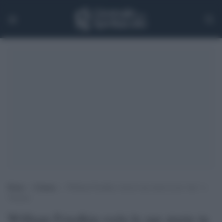
Home
>
Cinema
>
William Friedkin svela le sue storie in un “doc” a
Venezia
William Friedkin svela le sue storie in