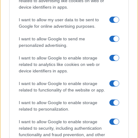
related to advertising like cookies on web or
device identifiers in apps.
I want to allow my user data to be sent to
Google for online advertising purposes.
Syndication
Culture
I want to allow Google to send me
Salute
Globalist
personalized advertising.
Megachip
Globalscience
I want to allow Google to enable storage
related to analytics like cookies on web or
GiULia
Globalsport
device identifiers in apps.
Prima Pagina
I want to allow Google to enable storage
related to functionality of the website or app.
I want to allow Google to enable storage
Giornale dello
Facebook
related to personalization.
Spettacolo
Twitter
I want to allow Google to enable storage
Wondernet
related to security, including authentication
Cookie Policy
functionality and fraud prevention, and other
Giuliana Sgrena