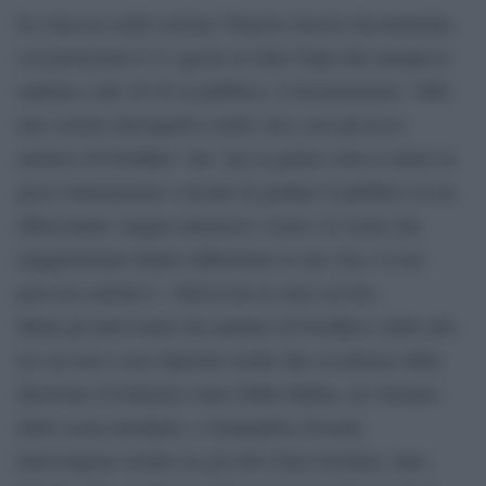
In concorso nella sezione Venezia classici-documentari,
con proiezioni il 31 agosto in Sala Volpi alla stampa la
mattina e alle 16.45 al pubblico, il documentario “offre
una visione introspettiva nella vita e nel percorso
artistico di Friedkin” che “per la prima volta si mette in
gioco intimamente e decide di guidare il pubblico in un
affascinante viaggio attraverso i temi e le storie che
maggiormente hanno influenzato la sua vita e il suo
percorso artistico”, riferiscono le note sul doc.
Molti gli intervistati che parlano di Friedkin e delle arti,
tra cui non a caso figurano anche due eccellenze della
direzione d’orchestra come Zubin Mehta, un veterano
della scena mondiale, e Gianandrea Noseda.
Intervengono inoltre tra gli altri Gina Gershon, Juno